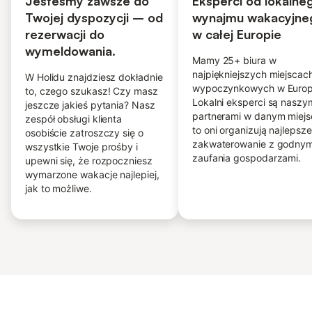
Jesteśmy zawsze do
Eksperci od lokalne
Twojej dyspozycji – od
wynajmu wakacyjne
rezerwacji do
w całej Europie
wymeldowania.
Mamy 25+ biura w
najpiękniejszych miejscac
W Holidu znajdziesz dokładnie
wypoczynkowych w Europ
to, czego szukasz! Czy masz
Lokalni eksperci są naszy
jeszcze jakieś pytania? Nasz
partnerami w danym miejs
zespół obsługi klienta
to oni organizują najlepsze
osobiście zatroszczy się o
zakwaterowanie z godnym
wszystkie Twoje prośby i
zaufania gospodarzami.
upewni się, że rozpoczniesz
wymarzone wakacje najlepiej,
jak to możliwe.