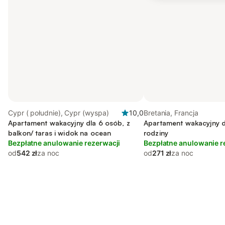
Cypr ( południe), Cypr (wyspa)
10,0
Bretania, Francja
Apartament wakacyjny dla 6 osób, z
Apartament wakacyjny d
balkon/ taras i widok na ocean
rodziny
Bezpłatne anulowanie rezerwacji
Bezpłatne anulowanie r
od
542 zł
za noc
od
271 zł
za noc
Save up to 10% on many properties with
Sign in
an account