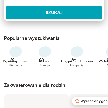
SZUKAJ
Popularne wyszukiwania
Prywatny basen
Dom
Przyjazne dla dzieci
Widok
Hiszpania
Francja
Hiszpania
Zakwaterowanie dla rodzin
Wyróżniony gos