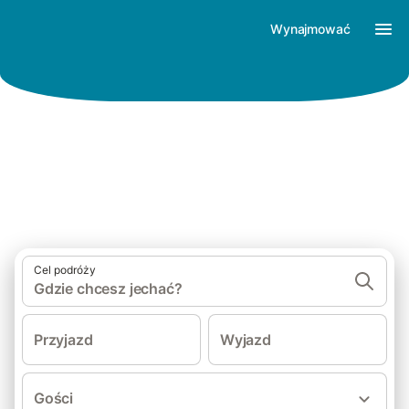
Wynajmować
Find your holiday happiness
Cel podróży
Gdzie chcesz jechać?
Przyjazd
Wyjazd
Gości