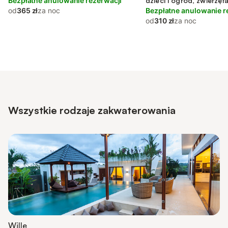
Bezpłatne anulowanie rezerwacji
dzieci i ogród, zwierzę
od
365 zł
za noc
Bezpłatne anulowanie r
od
310 zł
za noc
Wszystkie rodzaje zakwaterowania
Wille