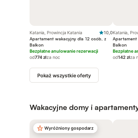
Katania, Prowincja Katania
10,0
Katania, Pro
Apartament wakacyjny dla 12 osób, z
Apartament 
Balkon
Balkon
Bezpłatne anulowanie rezerwacji
Bezpłatne a
od
774 zł
za noc
od
142 zł
za 
Pokaż wszystkie oferty
Wakacyjne domy i apartamenty
Wyróżniony gospodarz