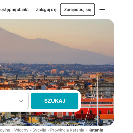
ostępnij obiekt
Zaloguj się
Zarejestruj się
i
SZUKAJ
·
·
·
·
cyjne
Włochy
Sycylia
Prowincja Katania
Katania