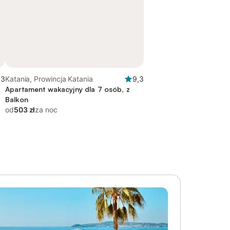
,3
Katania, Prowincja Katania
9,3
Apartament wakacyjny dla 7 osób, z
Balkon
od
503 zł
za noc