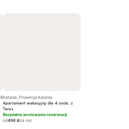
,5
Katania, Prowincja Katania
Apartament wakacyjny dla 4 osób, z
Taras
Bezpłatne anulowanie rezerwacji
od
456 zł
za noc