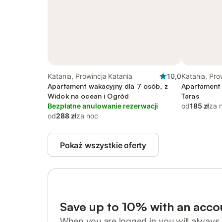
Katania, Prowincja Katania
10,0
Katania, Pro
Apartament wakacyjny dla 7 osób, z
Apartament 
Widok na ocean i Ogród
Taras
Bezpłatne anulowanie rezerwacji
od
185 zł
za 
od
288 zł
za noc
Pokaż wszystkie oferty
Save up to 10% with an acco
When you are logged in you will always 