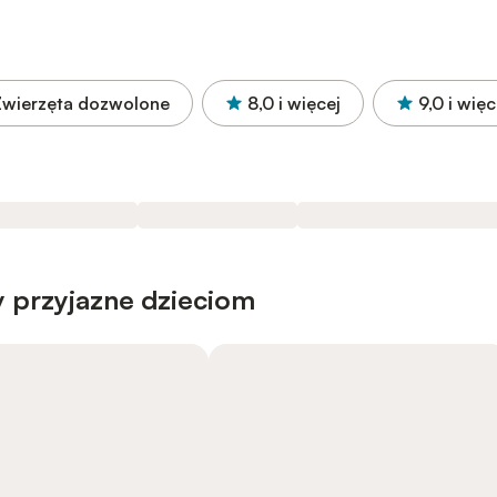
Zwierzęta dozwolone
8,0
i więcej
9,0
i więc
 przyjazne dzieciom