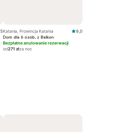
,5
Katania, Prowincja Katania
9,0
Dom dla 6 osób, z Balkon
Bezpłatne anulowanie rezerwacji
od
271 zł
za noc