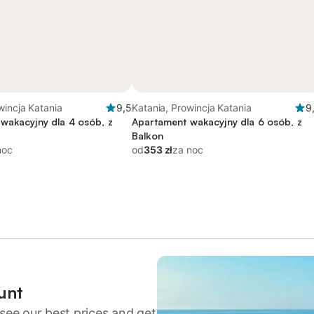
wincja Katania
9,5
Katania, Prowincja Katania
9
wakacyjny dla 4 osób, z
Apartament wakacyjny dla 6 osób, z
Balkon
noc
od
353 zł
za noc
unt
see our best prices and get