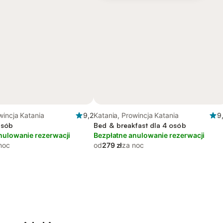
wincja Katania
9,2
Katania, Prowincja Katania
9
osób
Bed & breakfast dla 4 osób
nulowanie rezerwacji
Bezpłatne anulowanie rezerwacji
noc
od
279 zł
za noc