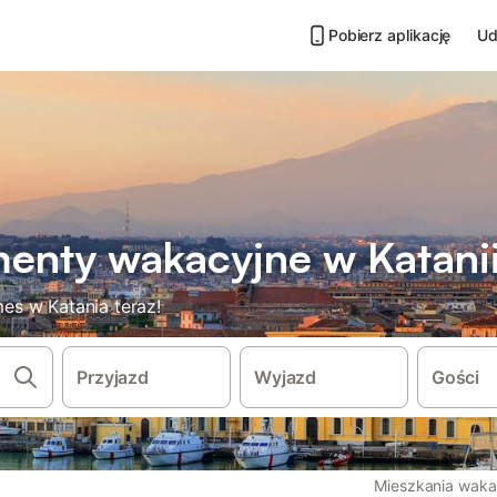
Pobierz aplikację
Ud
enty wakacyjne w Katani
es w Katania teraz!
Przyjazd
Wyjazd
Gości
Mieszkania waka