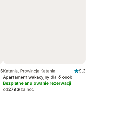
,6
Katania, Prowincja Katania
9,3
Apartament wakacyjny dla 3 osób
Bezpłatne anulowanie rezerwacji
od
279 zł
za noc