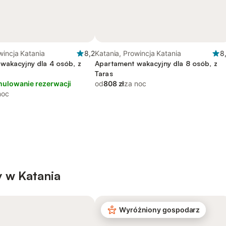
wincja Katania
8,2
Katania, Prowincja Katania
8
wakacyjny dla 4 osób, z
Apartament wakacyjny dla 8 osób, z
Taras
nulowanie rezerwacji
od
808 zł
za noc
noc
 w Katania
Wyróżniony gospodarz