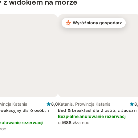
 z widokiem na morze
Wyróżniony gospodarz
wincja Katania
8,0
Katania, Prowincja Katania
8
wakacyjny dla 6 osób, z
Bed & breakfast dla 2 osób, z Jacuzzi
Bezpłatne anulowanie rezerwacji
nulowanie rezerwacji
od
688 zł
za noc
noc