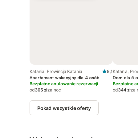
Katania, Prowincja Katania
9,1
Katania, Pro
Apartament wakacyjny dla 4 osób
Dom dla 5 
Bezpłatne anulowanie rezerwacji
Bezpłatne a
od
305 zł
za noc
od
344 zł
za 
Pokaż wszystkie oferty