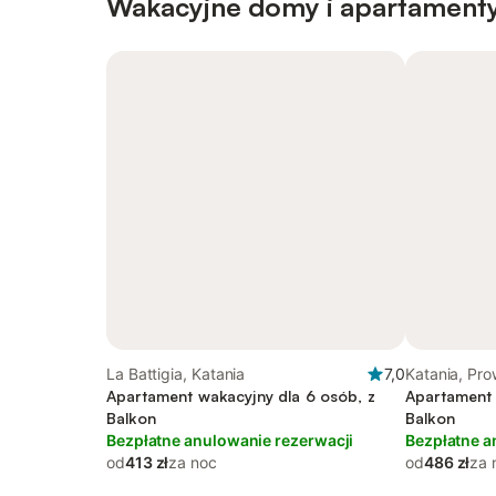
Wakacyjne domy i apartamenty
La Battigia, Katania
7,0
Katania, Pro
Apartament wakacyjny dla 6 osób, z
Apartament 
Balkon
Balkon
Bezpłatne anulowanie rezerwacji
Bezpłatne a
od
413 zł
za noc
od
486 zł
za 