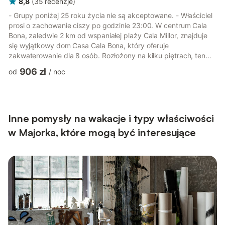
8,8
(
35
recenzje
)
- Grupy poniżej 25 roku życia nie są akceptowane. - Właściciel
prosi o zachowanie ciszy po godzinie 23:00. W centrum Cala
Bona, zaledwie 2 km od wspaniałej plaży Cala Millor, znajduje
się wyjątkowy dom Casa Cala Bona, który oferuje
zakwaterowanie dla 8 osób. Rozłożony na kilku piętrach, ten
dom wakacyjny ze słonecznymi pokojami i nowoczesną
906 zł
od
/
noc
architekturą posiada 4 sypialnie, 3 łazienki, 3 salony i w pełni
wyposażoną kuchnię. Wysokiej jakości udogodnienia tego
typowego majorkańskiego domu obejmują Wi-Fi, telewizję
satelitarną, ogrzewanie podłogowe, krzesełko do karmienia,
łóżeczko dziecięce, ...
Inne pomysły na wakacje i typy właściwości
w Majorka, które mogą być interesujące