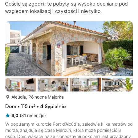
Goście są zgodni: te pobyty są wysoko oceniane pod
względem lokalizacji, czystości i nie tylko.
więcej...
Alcúdia, Północna Majorka
Dom • 115 m² • 4 Sypialnie
9,0
(
81
recenzje
)
W popularnym kurorcie Port d’Alcúdia, zaledwie kilka metrów od
morza, znajduje się Casa Mercuri, która może pomieścić 8
osób. Dom wakacyjny ze słonecznymi pokojami jest urządzony