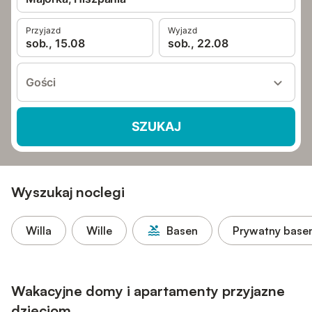
Przyjazd
Wyjazd
sob., 15.08
sob., 22.08
Gości
SZUKAJ
Wyszukaj noclegi
Willa
Wille
Basen
Prywatny base
Wakacyjne domy i apartamenty przyjazne
dzieciom