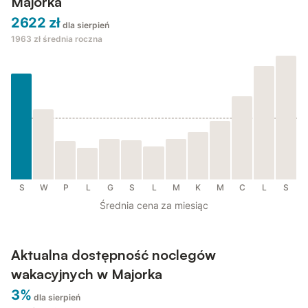
Majorka
2622 zł
dla sierpień
1963 zł
średnia roczna
S
W
P
L
G
S
L
M
K
M
C
L
S
Średnia cena za miesiąc
Aktualna dostępność noclegów
wakacyjnych w Majorka
3%
dla sierpień