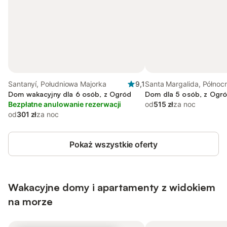
Santanyí, Południowa Majorka
9,1
Santa Margalida, Północ
Dom wakacyjny dla 6 osób, z Ogród
Dom dla 5 osób, z Ogr
Bezpłatne anulowanie rezerwacji
od
515 zł
za noc
od
301 zł
za noc
Pokaż wszystkie oferty
Wakacyjne domy i apartamenty z widokiem
na morze