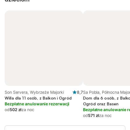
Son Servera, Wybrzeże Majorki
8,7
Sa Pobla, Północna Majo
Willa dla 11 osób, z Balkon i Ogród
Dom dla 6 osób, z Balkon
Bezpłatne anulowanie rezerwacji
Ogród oraz Basen
od
502 zł
za noc
Bezpłatne anulowanie r
od
571 zł
za noc