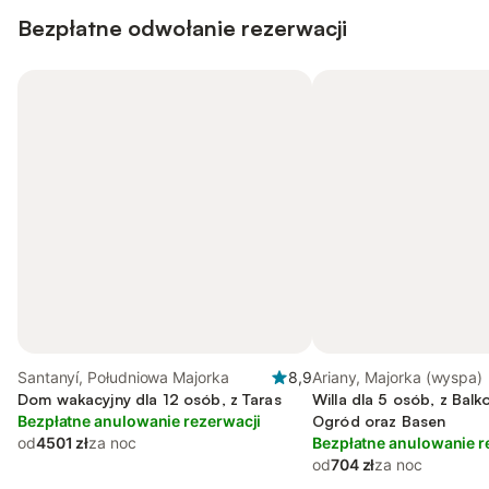
Bezpłatne odwołanie rezerwacji
Santanyí, Południowa Majorka
8,9
Ariany, Majorka (wyspa)
Dom wakacyjny dla 12 osób, z Taras
Willa dla 5 osób, z Balko
Bezpłatne anulowanie rezerwacji
Ogród oraz Basen
od
4501 zł
za noc
Bezpłatne anulowanie r
od
704 zł
za noc