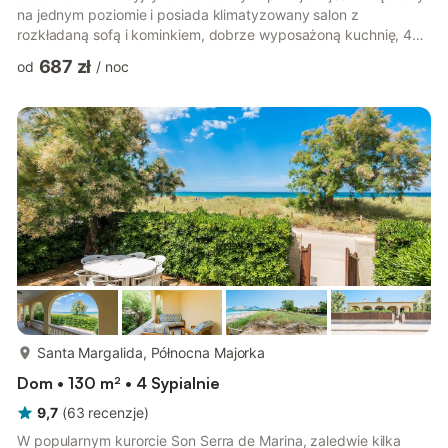
na jednym poziomie i posiada klimatyzowany salon z
rozkładaną sofą i kominkiem, dobrze wyposażoną kuchnię, 4
sypialnie i 2 łazienki. Udogodnienia przyjaznego dzieciom i
687 zł
od
/
noc
dostępnego dla wózków inwalidzkich domu wakacyjnego
obejmują również Wi-Fi, telewizję satelitarną i krzesełko do
karmienia. Samochód można zaparkować na ulicy przed
posesją. Zadaszony taras wyposażony jest w meble ogrodowe
do relaksu na świeżym powi...
więcej...
Santa Margalida, Północna Majorka
Dom • 130 m² • 4 Sypialnie
9,7
(
63
recenzje
)
W popularnym kurorcie Son Serra de Marina, zaledwie kilka