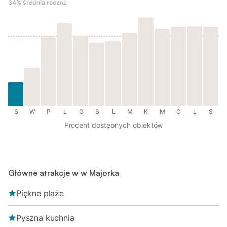
34%
średnia roczna
S
W
P
L
G
S
L
M
K
M
C
L
S
Procent dostępnych obiektów
Główne atrakcje w w Majorka
Piękne plaże
Pyszna kuchnia