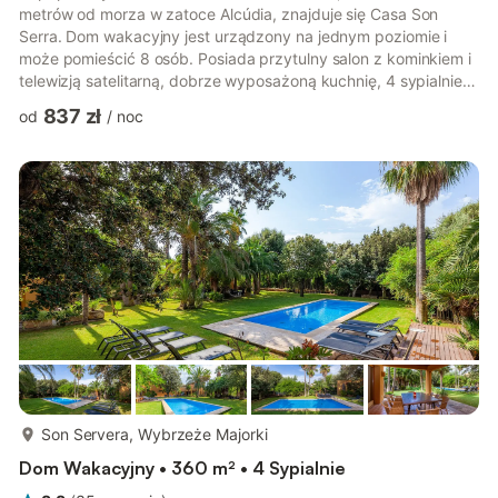
metrów od morza w zatoce Alcúdia, znajduje się Casa Son
Serra. Dom wakacyjny jest urządzony na jednym poziomie i
może pomieścić 8 osób. Posiada przytulny salon z kominkiem i
telewizją satelitarną, dobrze wyposażoną kuchnię, 4 sypialnie i
3 łazienki. Udogodnienia przyjaznego dzieciom domu
837 zł
od
/
noc
wakacyjnego obejmują również Wi-Fi, łóżeczko dla dziecka i
garaż. Zadaszony taras z widokiem na morze jest wyposażony
w meble ogrodowe i grill do relaksu na świeżym powietrzu.
Plaża i najbliższe restauracje znajdują się zaledwie kilka kroków
od obiek...
więcej...
Son Servera, Wybrzeże Majorki
Dom Wakacyjny • 360 m² • 4 Sypialnie