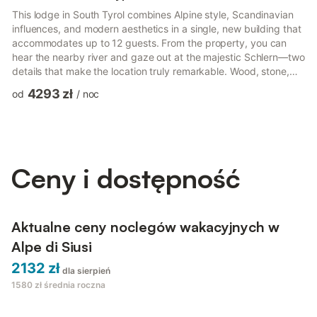
This lodge in South Tyrol combines Alpine style, Scandinavian
influences, and modern aesthetics in a single, new building that
accommodates up to 12 guests. From the property, you can
hear the nearby river and gaze out at the majestic Schlern—two
details that make the location truly remarkable. Wood, stone,
and large windows define the interiors and bring nature into the
4293 zł
od
/
noc
home. The kitchen is fully equipped, the bathrooms are
spacious, and the penthouse suite has been thoughtfully
designed down to the smallest detail. Every room has been
carefully designed, from the materials to the layout. ...
Ceny i dostępność
Aktualne ceny noclegów wakacyjnych w
Alpe di Siusi
2132 zł
dla sierpień
1580 zł
średnia roczna