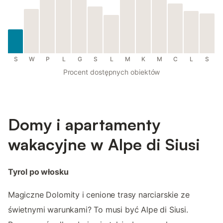
S
W
P
L
G
S
L
M
K
M
C
L
S
Procent dostępnych obiektów
Domy i apartamenty
wakacyjne w Alpe di Siusi
Tyrol po włosku
Magiczne Dolomity i cenione trasy narciarskie ze
świetnymi warunkami? To musi być Alpe di Siusi.