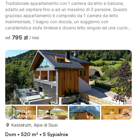
Tradizionale appartamento con 1 camera da letto e balcone,
adatto ad ospitare fino a ad un massimo di 3 persone. Questo
grazioso appartamento è composto da 1 camera da letto
matrimoniale, 1 bagno con doccia, un soggiorno con
caratteristica stufa tirolese e divano letto singolo ed una cucina
separata con tavolo da pranzo. Potrete godervi appieno la vista
795 zł
od
/
noc
sulla valle dal magnifico balcone. La cucina separata dispone di
tutto il necessario per le Vostre vacanze, come per esempio
lavastoviglie, piano cottura, macchina per il caffè, frigorifero
con freezer, utensili da cucina, posate, stoviglie ...
więcej...
Kastelruth, Alpe di Siusi
Dom • 520 m² • 5 Sypialnie