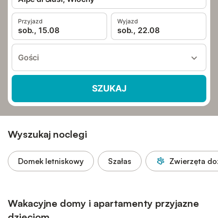
Przyjazd
Wyjazd
sob., 15.08
sob., 22.08
Gości
SZUKAJ
Wyszukaj noclegi
Domek letniskowy
Szałas
Zwierzęta d
Wakacyjne domy i apartamenty przyjazne
dzieciom