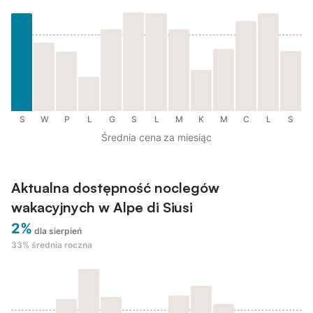
S
W
P
L
G
S
L
M
K
M
C
L
S
Średnia cena za miesiąc
Aktualna dostępność noclegów
wakacyjnych w Alpe di Siusi
2%
dla sierpień
33%
średnia roczna