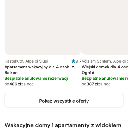
Kastelruth, Alpe di Siusi
9,7
Völs am Schlern, Alpe di 
Apartament wakacyjny dla 4 osób, z
Wiejski domek dla 4 osó
Balkon
Ogród
Bezpłatne anulowanie rezerwacji
Bezpłatne anulowanie r
od
486 zł
za noc
od
387 zł
za noc
Pokaż wszystkie oferty
Wakacyjne domy i apartamenty z widokiem