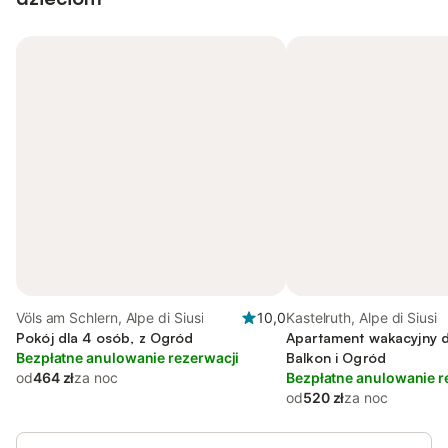
Völs am Schlern, Alpe di Siusi
10,0
Kastelruth, Alpe di Siusi
Pokój dla 4 osób, z Ogród
Apartament wakacyjny d
Bezpłatne anulowanie rezerwacji
Balkon i Ogród
od
464 zł
za noc
Bezpłatne anulowanie r
od
520 zł
za noc