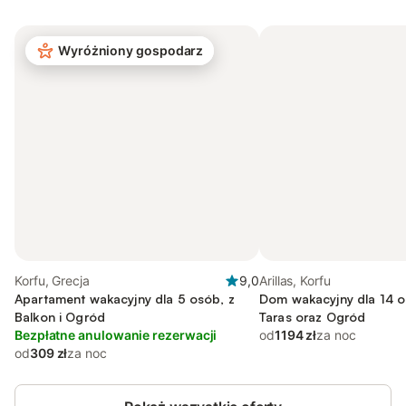
Wyróżniony gospodarz
Korfu, Grecja
9,0
Arillas, Korfu
Apartament wakacyjny dla 5 osób, z
Dom wakacyjny dla 14 os
Balkon i Ogród
Taras oraz Ogród
Bezpłatne anulowanie rezerwacji
od
1194 zł
za noc
od
309 zł
za noc