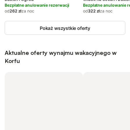
Bezpłatne anulowanie rezerwacji
Ogród i Widok
Bezpłatne anulowanie r
od
262 zł
za noc
od
322 zł
za noc
Pokaż wszystkie oferty
Aktualne oferty wynajmu wakacyjnego w
Korfu