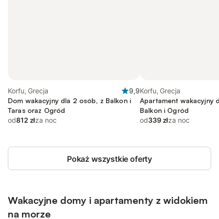
Korfu, Grecja
9,9
Korfu, Grecja
Dom wakacyjny dla 2 osób, z Balkon i
Apartament wakacyjny d
Taras oraz Ogród
Balkon i Ogród
od
812 zł
za noc
od
339 zł
za noc
Pokaż wszystkie oferty
Wakacyjne domy i apartamenty z widokiem
na morze