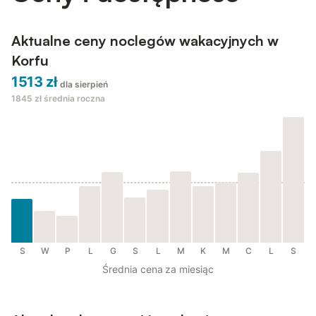
Aktualne ceny noclegów wakacyjnych w
Korfu
1513 zł
dla sierpień
1845 zł
średnia roczna
S
W
P
L
G
S
L
M
K
M
C
L
S
Średnia cena za miesiąc