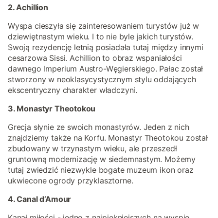
2. Achillion
Wyspa cieszyła się zainteresowaniem turystów już w
dziewiętnastym wieku. I to nie byle jakich turystów.
Swoją rezydencję letnią posiadała tutaj między innymi
cesarzowa Sissi. Achillion to obraz wspaniałości
dawnego Imperium Austro-Węgierskiego. Pałac został
stworzony w neoklasycystycznym stylu oddających
ekscentryczny charakter władczyni.
3. Monastyr Theotokou
Grecja słynie ze swoich monastyrów. Jeden z nich
znajdziemy także na Korfu. Monastyr Theotokou został
zbudowany w trzynastym wieku, ale przeszedł
gruntowną modernizację w siedemnastym. Możemy
tutaj zwiedzić niezwykle bogate muzeum ikon oraz
ukwiecone ogrody przyklasztorne.
4. Canal d’Amour
Kanał miłości - jedno z najpiękniejszych na wyspie