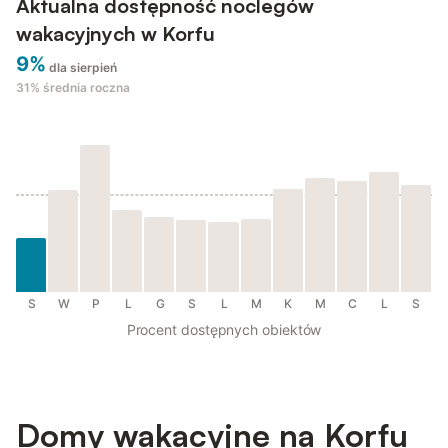
Aktualna dostępność noclegów
wakacyjnych w Korfu
9%
dla sierpień
31%
średnia roczna
S
W
P
L
G
S
L
M
K
M
C
L
S
Procent dostępnych obiektów
Domy wakacyjne na Korfu