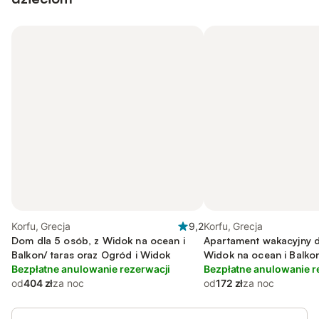
Korfu, Grecja
9,2
Korfu, Grecja
Dom dla 5 osób, z Widok na ocean i
Apartament wakacyjny d
Balkon/ taras oraz Ogród i Widok
Widok na ocean i Balkon
Bezpłatne anulowanie rezerwacji
Ogród i Widok
Bezpłatne anulowanie r
od
404 zł
za noc
od
172 zł
za noc