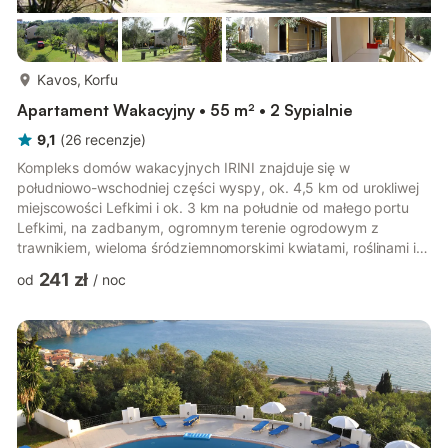
więcej...
Kavos, Korfu
Apartament Wakacyjny • 55 m² • 2 Sypialnie
9,1
(
26
recenzje
)
Kompleks domów wakacyjnych IRINI znajduje się w
południowo-wschodniej części wyspy, ok. 4,5 km od urokliwej
miejscowości Lefkimi i ok. 3 km na południe od małego portu
Lefkimi, na zadbanym, ogromnym terenie ogrodowym z
trawnikiem, wieloma śródziemnomorskimi kwiatami, roślinami i
palmami. Kompleks składa się z 2 dwukondygnacyjnych
241 zł
od
/
noc
budynków, które są rozmieszczone jeden za drugim, oraz
prostopadłego do nich parterowego budynku. W przednim
budynku, od strony morza, na parterze znajdują się dwa
apartamenty typu studio. Mieszkanie na piętrze jest
wykorzystywane przez właścicieli jako ich mieszka...