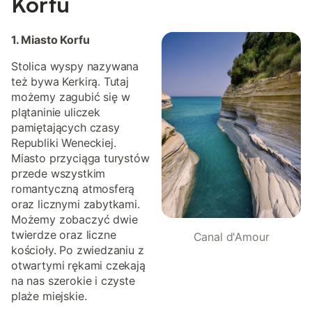
Korfu
1. Miasto Korfu
Stolica wyspy nazywana
też bywa Kerkirą. Tutaj
możemy zagubić się w
plątaninie uliczek
pamiętających czasy
Republiki Weneckiej.
Miasto przyciąga turystów
przede wszystkim
romantyczną atmosferą
oraz licznymi zabytkami.
Możemy zobaczyć dwie
twierdze oraz liczne
Canal d'Amour
kościoły. Po zwiedzaniu z
otwartymi rękami czekają
na nas szerokie i czyste
plaże miejskie.