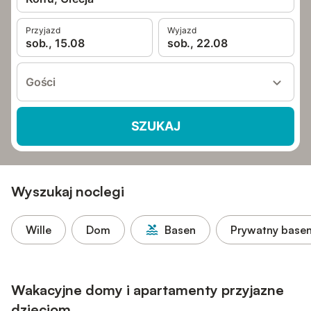
Przyjazd
Wyjazd
sob., 15.08
sob., 22.08
Gości
SZUKAJ
Wyszukaj noclegi
Wille
Dom
Basen
Prywatny base
Wakacyjne domy i apartamenty przyjazne
dzieciom