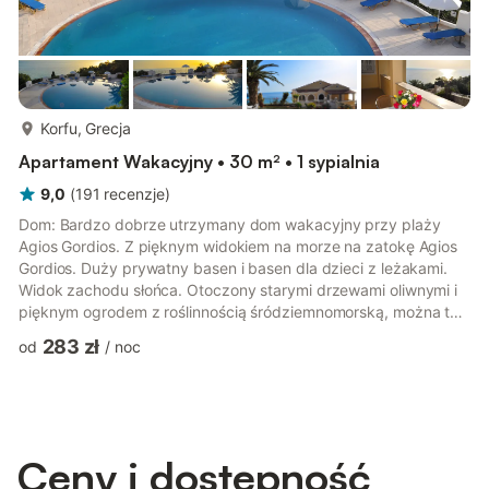
więcej...
Korfu, Grecja
Apartament Wakacyjny • 30 m² • 1 sypialnia
9,0
(
191
recenzje
)
Dom: Bardzo dobrze utrzymany dom wakacyjny przy plaży
Agios Gordios. Z pięknym widokiem na morze na zatokę Agios
Gordios. Duży prywatny basen i basen dla dzieci z leżakami.
Widok zachodu słońca. Otoczony starymi drzewami oliwnymi i
pięknym ogrodem z roślinnością śródziemnomorską, można tu
wspaniale wypocząć. Ciesz się łagodnym szumem morza, który
283 zł
od
/
noc
słychać i widać z łóżka. Lokalizacja: Do plaży ok. 150 m,
dojście ścieżką przez gaje oliwne. Do centrum miejscowości ok.
200 m. Supermarkety, restauracje, tawerny, bary i sklepy w
zasięgu spaceru. W związku z tym wynajęty samochód nie jest
konieczn...
Ceny i dostępność