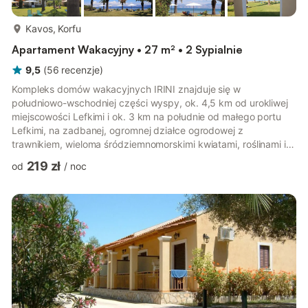
więcej...
Kavos, Korfu
Apartament Wakacyjny • 27 m² • 2 Sypialnie
9,5
(
56
recenzje
)
Kompleks domów wakacyjnych IRINI znajduje się w
południowo-wschodniej części wyspy, ok. 4,5 km od urokliwej
miejscowości Lefkimi i ok. 3 km na południe od małego portu
Lefkimi, na zadbanej, ogromnej działce ogrodowej z
trawnikiem, wieloma śródziemnomorskimi kwiatami, roślinami i
palmami. Kompleks składa się z 2 dwupiętrowych budynków,
219 zł
od
/
noc
ustawionych jeden za drugim, oraz prostopadłego do nich,
parterowego budynku. W frontowym budynku, od strony
morza, na parterze znajdują się dwa studia. Mieszkanie na
piętrze jest wykorzystywane przez parę właścicieli jako
mieszkanie wakacyjne. W drugim rzędzi...