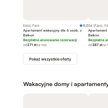
Estoi, Faro
9,0
Sé (Faro), F
Apartament wakacyjny dla 6 osób, z
Apartament 
Balkon
Balkon
Bezpłatne anulowanie rezerwacji
Bezpłatne a
od
271 zł
za noc
od
387 zł
za 
Pokaż wszystkie oferty
Wakacyjne domy i apartamenty