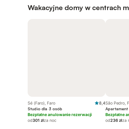
Wakacyjne domy w centrach m
Sé (Faro), Faro
8,4
São Pedro, 
Studio dla 3 osób
Apartament
Bezpłatne anulowanie rezerwacji
Bezpłatne a
od
301 zł
za noc
od
236 zł
za 