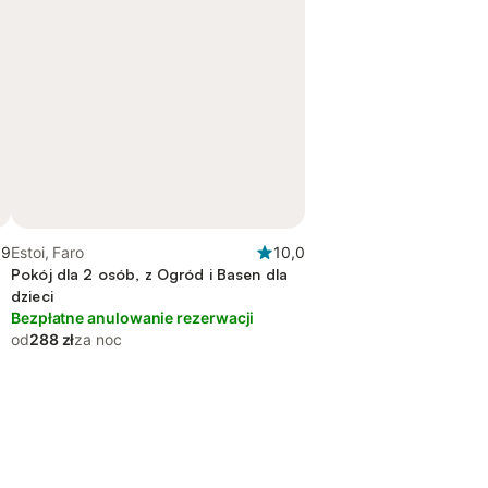
,9
Estoi, Faro
10,0
Pokój dla 2 osób, z Ogród i Basen dla
dzieci
Bezpłatne anulowanie rezerwacji
od
288 zł
za noc