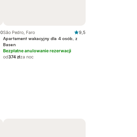
,0
São Pedro, Faro
9,5
Apartament wakacyjny dla 4 osób, z
Basen
Bezpłatne anulowanie rezerwacji
od
374 zł
za noc