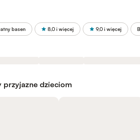
atny basen
8,0
i więcej
9,0
i więcej
B
 przyjazne dzieciom