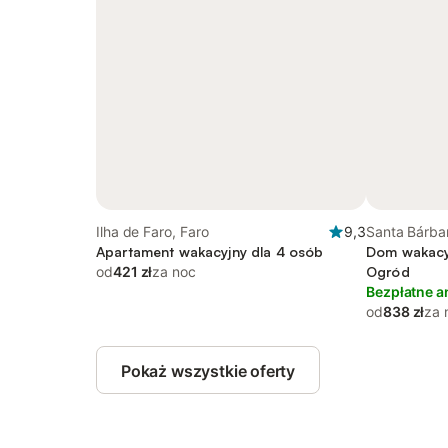
Ilha de Faro, Faro
9,3
Santa Bárba
Apartament wakacyjny dla 4 osób
Dom wakacyj
od
421 zł
za noc
Ogród
Bezpłatne a
od
838 zł
za 
Pokaż wszystkie oferty