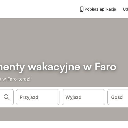
Pobierz aplikację
Ud
enty wakacyjne w Faro
 w Faro teraz!
Przyjazd
Wyjazd
Gości