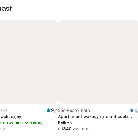
iast
Faro
9,4
São Pedro, Faro
8
 wakacyjny
Apartament wakacyjny dla 4 osób, z
nulowanie rezerwacji
Balkon
noc
od
340 zł
za noc