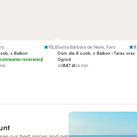
aro
10,0
Santa Bárbara de Nexe, Faro
9
sób, z Balkon
Dom dla 8 osób, z Balkon i Taras oraz
nulowanie rezerwacji
Ogród
noc
od
847 zł
za noc
unt
see our best prices and get