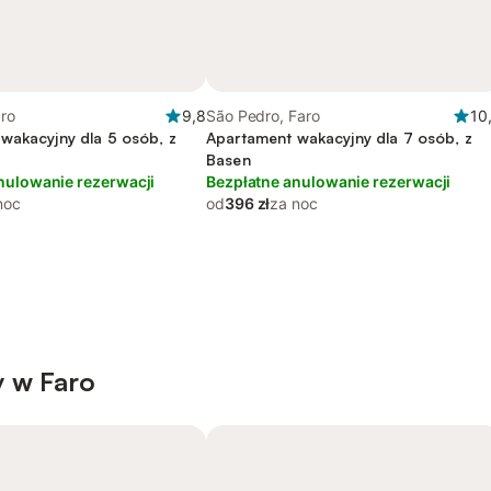
aro
9,8
São Pedro, Faro
10
wakacyjny dla 5 osób, z
Apartament wakacyjny dla 7 osób, z
Basen
nulowanie rezerwacji
Bezpłatne anulowanie rezerwacji
noc
od
396 zł
za noc
 w Faro