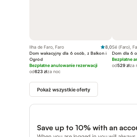
Ilha de Faro, Faro
8,0
Sé (Faro), F
Dom wakacyjny dla 6 osób, z Balkon i
Dom dla 6 o
Ogród
Bezpłatne a
Bezpłatne anulowanie rezerwacji
od
529 zł
za 
od
623 zł
za noc
Pokaż wszystkie oferty
Save up to 10% with an acco
When you are logged in you will always 