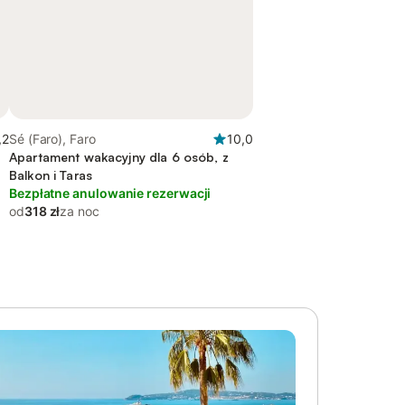
,2
Sé (Faro), Faro
10,0
Apartament wakacyjny dla 6 osób, z
Balkon i Taras
Bezpłatne anulowanie rezerwacji
od
318 zł
za noc