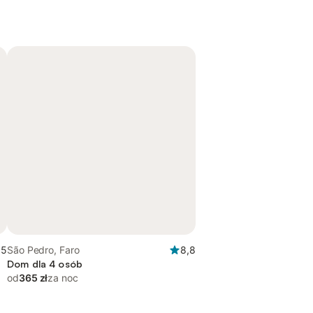
,5
São Pedro, Faro
8,8
Dom dla 4 osób
od
365 zł
za noc