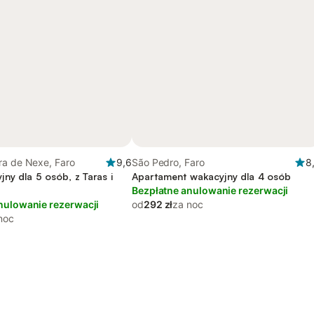
ra de Nexe, Faro
9,6
São Pedro, Faro
8
ny dla 5 osób, z Taras i
Apartament wakacyjny dla 4 osób
Bezpłatne anulowanie rezerwacji
nulowanie rezerwacji
od
292 zł
za noc
noc