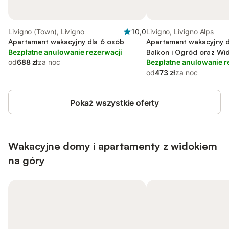
Livigno (Town), Livigno
10,0
Livigno, Livigno Alps
Apartament wakacyjny dla 6 osób
Apartament wakacyjny d
Bezpłatne anulowanie rezerwacji
Balkon i Ogród oraz Wid
od
688 zł
za noc
Bezpłatne anulowanie r
od
473 zł
za noc
Pokaż wszystkie oferty
Wakacyjne domy i apartamenty z widokiem
na góry