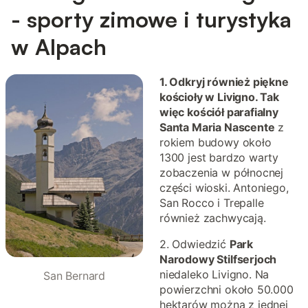
- sporty zimowe i turystyka
w Alpach
1. Odkryj również piękne
kościoły w L
ivigno. Tak
więc kościół parafialny
Santa Maria Nascente
z
rokiem budowy około
1300 jest bardzo warty
zobaczenia w północnej
części wioski. Antoniego,
San Rocco i Trepalle
również zachwycają.
2. Odwiedzić
Park
Narodowy Stilfserjoch
niedaleko Livigno. Na
San Bernard
powierzchni około 50.000
hektarów można z jednej