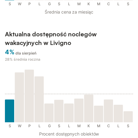
S
W
P
L
G
S
L
M
K
M
C
L
S
Średnia cena za miesiąc
Aktualna dostępność noclegów
wakacyjnych w Livigno
4%
dla sierpień
28%
średnia roczna
S
W
P
L
G
S
L
M
K
M
C
L
S
Procent dostępnych obiektów