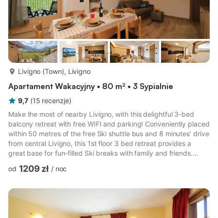
więcej...
Livigno (Town), Livigno
Apartament Wakacyjny • 80 m² • 3 Sypialnie
9,7
(
15
recenzje
)
Make the most of nearby Livigno, with this delightful 3-bed
balcony retreat with free WIFI and parking! Conveniently placed
within 50 metres of the free Ski shuttle bus and 8 minutes’ drive
from central Livigno, this 1st floor 3 bed retreat provides a
great base for fun-filled Ski breaks with family and friends.
Within the modern apartment for 6, an airy open plan room with
1209 zł
od
/
noc
contemporary Kitchen Diner for 6 features alongside a stylish
sitting area with flat screen TV. French doors also effortlessly
lead out onto a welcoming private balcony terrace, furnished
with an alfresco dining set. The...