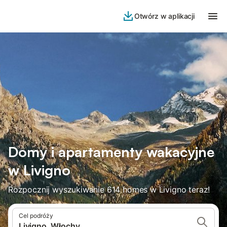
Otwórz w aplikacji
Domy i apartamenty wakacyjne
w Livigno
Rozpocznij wyszukiwanie 614 homes w Livigno teraz!
Cel podróży
Livigno, Włochy