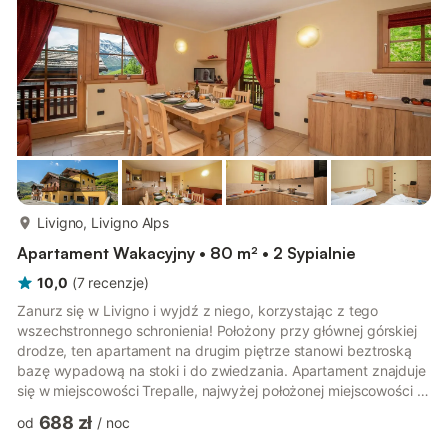
SAT i ogrzewanie podłogowe, a dostęp do balkonu i prywatne
miejsce parkingowe to dod...
więcej...
Livigno, Livigno Alps
Apartament Wakacyjny • 80 m² • 2 Sypialnie
10,0
(
7
recenzje
)
Zanurz się w Livigno i wyjdź z niego, korzystając z tego
wszechstronnego schronienia! Położony przy głównej górskiej
drodze, ten apartament na drugim piętrze stanowi beztroską
bazę wypadową na stoki i do zwiedzania. Apartament znajduje
się w miejscowości Trepalle, najwyżej położonej miejscowości w
Europie na wysokości 2096 m n.p.m. i oferuje wszystko, czego
688 zł
od
/
noc
potrzebuje rodzina i przyjaciele, aby odpocząć i spędzić razem