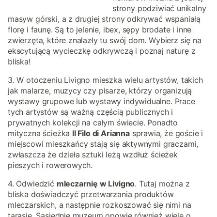
strony podziwiać unikalny
masyw górski, a z drugiej strony odkrywać wspaniałą
florę i faunę. Są to jelenie, ibex, sępy brodate i inne
zwierzęta, które znalazły tu swój dom. Wybierz się na
ekscytującą wycieczkę odkrywczą i poznaj naturę z
bliska!
3. W otoczeniu Livigno mieszka wielu artystów, takich
jak malarze, muzycy czy pisarze, którzy organizują
wystawy grupowe lub wystawy indywidualne. Prace
tych artystów są ważną częścią publicznych i
prywatnych kolekcji na całym świecie. Ponadto
mityczna ścieżka
Il Filo di Arianna
sprawia, że goście i
miejscowi mieszkańcy stają się aktywnymi graczami,
zwłaszcza że dzieła sztuki leżą wzdłuż ścieżek
pieszych i rowerowych.
4. Odwiedzić
mleczarnię w Livigno
. Tutaj można z
bliska doświadczyć przetwarzania produktów
mleczarskich, a następnie rozkoszować się nimi na
tarasie. Sąsiednie muzeum opowie również wiele o