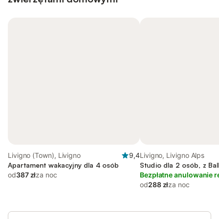
Livigno (Town), Livigno
9,4
Livigno, Livigno Alps
Apartament wakacyjny dla 4 osób
Studio dla 2 osób, z Ba
od
387 zł
za noc
Bezpłatne anulowanie r
od
288 zł
za noc