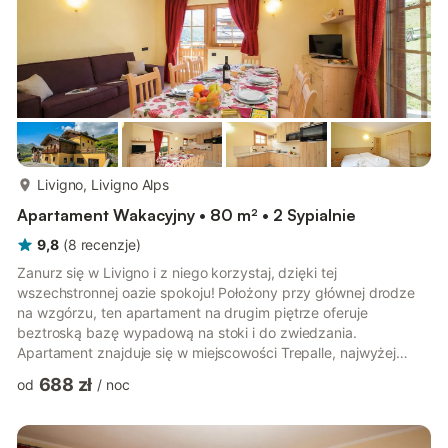
więcej...
Livigno, Livigno Alps
Apartament Wakacyjny • 80 m² • 2 Sypialnie
9,8
(
8
recenzje
)
Zanurz się w Livigno i z niego korzystaj, dzięki tej
wszechstronnej oazie spokoju! Położony przy głównej drodze
na wzgórzu, ten apartament na drugim piętrze oferuje
beztroską bazę wypadową na stoki i do zwiedzania.
Apartament znajduje się w miejscowości Trepalle, najwyżej
położonej miejscowości w Europie na wysokości 2096 m n.p.m.
688 zł
od
/
noc
Oferuje wszystko, czego potrzeba rodzinie i przyjaciołom do
relaksu i wspólnego spędzania czasu. Wewnątrz znajdują się
nowoczesne udogodnienia, takie jak bezpłatne WiFi, telewizja