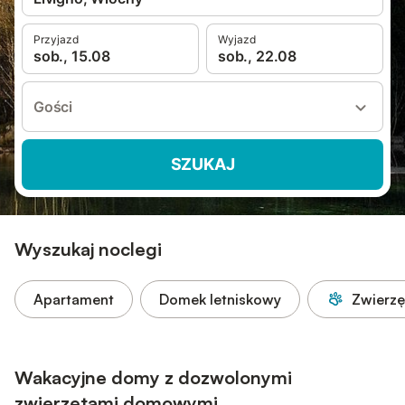
Przyjazd
Wyjazd
sob., 15.08
sob., 22.08
Gości
SZUKAJ
Wyszukaj noclegi
Apartament
Domek letniskowy
Zwierz
Wakacyjne domy z dozwolonymi
zwierzętami domowymi