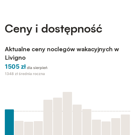
wartościowe chwile. Wewnątrz znajdują się nowoczesne
udogodnienia, takie jak bezpłatne Wi-Fi, telewizja satelitarna i
ogrzewanie podłogowe, a dostęp do balkonu i prywatny par...
Ceny i dostępność
Aktualne ceny noclegów wakacyjnych w
Livigno
1505 zł
dla sierpień
1348 zł
średnia roczna