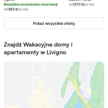
Bezpłatne anulowanie rezerwacji
od
1217 zł
za noc
od
383 zł
za noc
Pokaż wszystkie oferty
Znajdź Wakacyjne domy i
apartamenty w Livigno