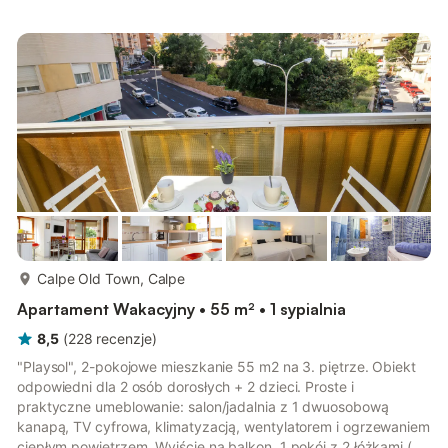
czajnik elektryczny, kuchenka mikrofalowa, zamrażarka,
ekspres do kawy). Prysznic/WC. Na piętrze: (zewnętrzne
schody) salon/jadalnia 40 m2 z kominkiem, TV (satelitarna) i TV
cyfrowa. Wyjście na werandę. 1 pokój z 1 łóżkiem
dwuosobowym (150 cm, ...
więcej...
Calpe Old Town, Calpe
Apartament Wakacyjny • 55 m² • 1 sypialnia
8,5
(
228
recenzje
)
"Playsol", 2-pokojowe mieszkanie 55 m2 na 3. piętrze. Obiekt
odpowiedni dla 2 osób dorosłych + 2 dzieci. Proste i
praktyczne umeblowanie: salon/jadalnia z 1 dwuosobową
kanapą, TV cyfrowa, klimatyzacją, wentylatorem i ogrzewaniem
ciepłym powietrzem. Wyjście na balkon. 1 pokój z 2 łóżkami (90