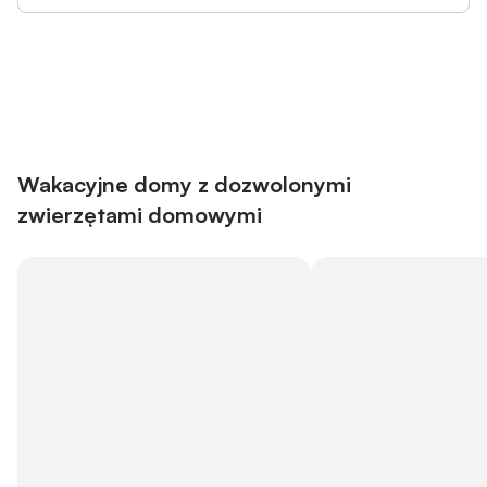
Save up to 10% on many properties with
Sign in
an account
Wakacyjne domy z dozwolonymi
zwierzętami domowymi