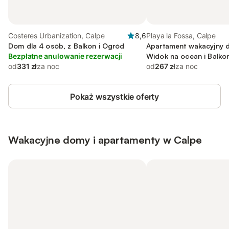
Costeres Urbanization, Calpe
8,6
Playa la Fossa, Calpe
Dom dla 4 osób, z Balkon i Ogród
Apartament wakacyjny d
Bezpłatne anulowanie rezerwacji
Widok na ocean i Balkon
od
331 zł
za noc
Basen
od
267 zł
za noc
Pokaż wszystkie oferty
Wakacyjne domy i apartamenty w Calpe