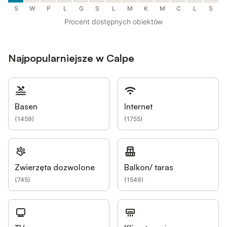
S
W
P
L
G
S
L
M
K
M
C
L
S
Procent dostępnych obiektów
Najpopularniejsze w Calpe
Basen
Internet
(
1459
)
(
1755
)
Zwierzęta dozwolone
Balkon/ taras
(
745
)
(
1549
)