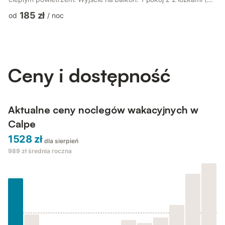
cm, o długości 190 cm). Otwarta kuchnia (piekarnik, 2 palniki –
185 zł
od
/
noc
kuchenka z płytą ceramiczną, toster, czajnik elektryczny,
kuchenka mikrofalowa, zamrażarka, ekspres do kawy).
Łazienka/WC. Meble balkonowe. Widok na miejscowość. Do
dyspozycji: pralka, żelazko, suszarka do włosów. Max. 1
zwierzak/pies. AT-43...
Ceny i dostępność
Aktualne ceny noclegów wakacyjnych w
Calpe
1528 zł
dla sierpień
989 zł
średnia roczna