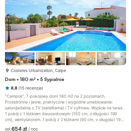
na taras. Prysznic/WC. Meble ogrodowe. Widok na morze. Do
dyspozycji: pralka, żelazko, krzesełko dla dziecka, łóżko dla
dziecka do 2 lat, suszarka...
więcej...
Costeres Urbanization, Calpe
Dom • 180 m² • 5 Sypialnie
8,8
(
15
recenzje
)
"Campos", 7-pokojowy dom 180 m2 na 2 poziomach.
Przestronne i jasne, praktyczne i wygodne umeblowanie:
salon/jadalnia z TV (satelitarna) i TV cyfrowa. Wyjście na taras.
1 pokój z 1 łóżkiem dwuosobowym (150 cm, o długości 190
cm), wentylatorem. 1 pokój z 2 łóżkami (90 cm, o długości 190
cm), wentylatorem. Otwarta kuchnia (4 palniki, piekarnik, toster,
654 zł
od
/
noc