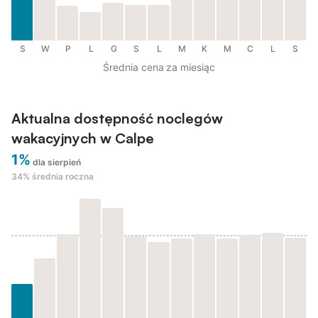
S
W
P
L
G
S
L
M
K
M
C
L
S
Średnia cena za miesiąc
Aktualna dostępność noclegów
wakacyjnych w Calpe
1%
dla sierpień
34%
średnia roczna