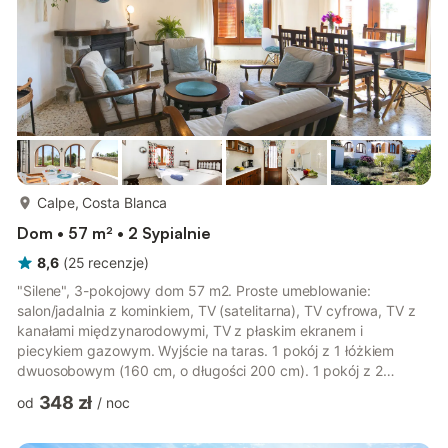
więcej...
Calpe, Costa Blanca
Dom • 57 m² • 2 Sypialnie
8,6
(
25
recenzje
)
"Silene", 3-pokojowy dom 57 m2. Proste umeblowanie:
salon/jadalnia z kominkiem, TV (satelitarna), TV cyfrowa, TV z
kanałami międzynarodowymi, TV z płaskim ekranem i
piecykiem gazowym. Wyjście na taras. 1 pokój z 1 łóżkiem
dwuosobowym (160 cm, o długości 200 cm). 1 pokój z 2
łóżkami (90 cm, o długości 190 cm). Kuchnia (4 palniki,
348 zł
od
/
noc
piekarnik, zmywarka do naczyń, toster, czajnik elektryczny,
kuchenka mikrofalowa, zamrażarka, ekspres do kawy). Wyjście