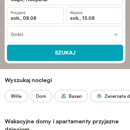
Przyjazd
Wyjazd
sob., 08.08
sob., 15.08
Gości
SZUKAJ
Wyszukaj noclegi
Wille
Dom
Basen
Zwierzęta 
Wakacyjne domy i apartamenty przyjazne
dzieciom