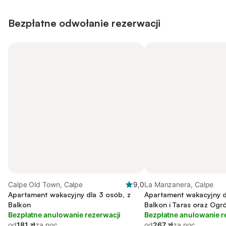
Bezpłatne odwołanie rezerwacji
Calpe Old Town, Calpe
9,0
La Manzanera, Calpe
Apartament wakacyjny dla 3 osób, z
Apartament wakacyjny d
Balkon
Balkon i Taras oraz Ogr
Bezpłatne anulowanie rezerwacji
Bezpłatne anulowanie r
od
181 zł
za noc
od
267 zł
za noc