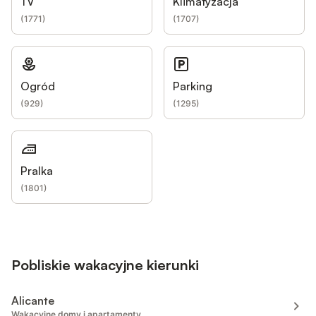
TV
Klimatyzacja
(
1771
)
(
1707
)
Ogród
Parking
(
929
)
(
1295
)
Pralka
(
1801
)
Pobliskie wakacyjne kierunki
Alicante
Wakacyjne domy i apartamenty