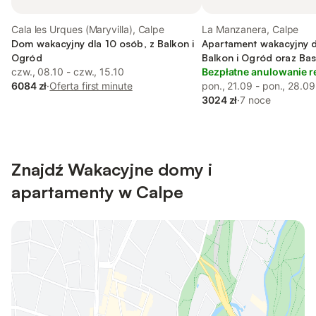
Cala les Urques (Maryvilla), Calpe
La Manzanera, Calpe
Dom wakacyjny dla 10 osób, z Balkon i
Apartament wakacyjny d
Ogród
Balkon i Ogród oraz Base
czw., 08.10 - czw., 15.10
Widok na jezioro
Bezpłatne anulowanie r
6084 zł
·
Oferta first minute
pon., 21.09 - pon., 28.09
3024 zł
·
7 noce
Znajdź Wakacyjne domy i
apartamenty w Calpe