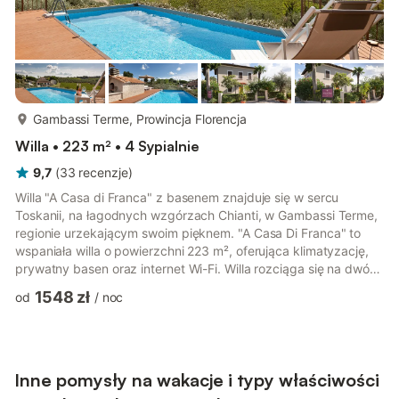
więcej...
Gambassi Terme, Prowincja Florencja
Willa • 223 m² • 4 Sypialnie
9,7
(
33
recenzje
)
Willa "A Casa di Franca" z basenem znajduje się w sercu
Toskanii, na łagodnych wzgórzach Chianti, w Gambassi Terme,
regionie urzekającym swoim pięknem. "A Casa Di Franca" to
wspaniała willa o powierzchni 223 m², oferująca klimatyzację,
prywatny basen oraz internet Wi-Fi. Willa rozciąga się na dwóch
piętrach i może komfortowo pomieścić do 14 osób. Na parterze
1548 zł
od
/
noc
znajduje się duży salon z kuchnią, jadalnią i częścią
wypoczynkową z dwoma dwuosobowymi rozkładanymi sofami,
która w razie potrzeby może służyć jako sypialnia oraz łazienka
przystosowana dla osób niepełnosprawnych. Kuchnia
wyposażona je...
Inne pomysły na wakacje i typy właściwości