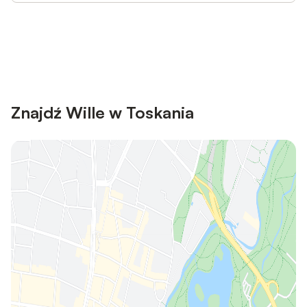
Save up to 10% on many properties with
Sign in
an account
Znajdź Wille w Toskania