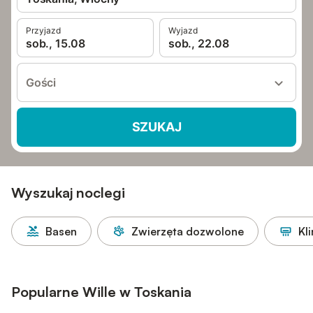
Przyjazd
Wyjazd
sob., 15.08
sob., 22.08
Gości
SZUKAJ
Wyszukaj noclegi
Basen
Zwierzęta dozwolone
Kl
Popularne Wille w Toskania