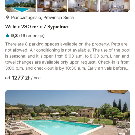
więcej...
Piancastagnaio, Prowincja Siena
Willa • 280 m² • 7 Sypialnie
9,3
(
16
recenzje
)
There are 8 parking spaces available on the property. Pets are
not allowed. Air conditioning is not available. The use of the pool
is seasonal and it is open from 8:00 a.m. to 8:00 p.m. Linen and
towel changes are available only upon request. Check-in is from
3:00 p.m. and check-out is by 10:30 a.m. Early arrivals before
3:00 p.m. or late departures after 10:30 a.m. are subject to an
1277 zł
od
/
noc
extra fee, to be arranged in advance with the owner through
the booking platform.