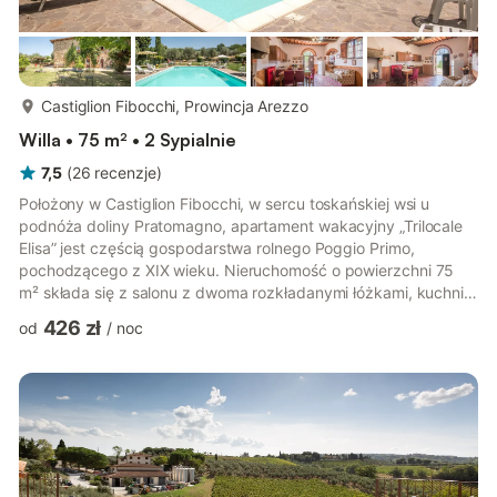
więcej...
Castiglion Fibocchi, Prowincja Arezzo
Willa • 75 m² • 2 Sypialnie
7,5
(
26
recenzje
)
Położony w Castiglion Fibocchi, w sercu toskańskiej wsi u
podnóża doliny Pratomagno, apartament wakacyjny „Trilocale
Elisa” jest częścią gospodarstwa rolnego Poggio Primo,
pochodzącego z XIX wieku. Nieruchomość o powierzchni 75
m² składa się z salonu z dwoma rozkładanymi łóżkami, kuchni,
2 sypialni i 2 łazienek, dzięki czemu może pomieścić 6 osób.
426 zł
od
/
noc
Dodatkowe udogodnienia obejmują szybkie Wi-Fi (odpowiednie
do wideorozmów) i telewizor. Łóżeczko dziecięce dostępne za
dodatkową opłatą. Apartament jest częścią gospodarstwa
rolnego Poggio Primo, typowego toskańskiego wiejskiego domu
prowadzonego ...