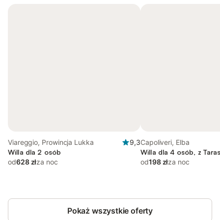
Viareggio, Prowincja Lukka
9,3
Capoliveri, Elba
Willa dla 2 osób
Willa dla 4 osób, z Tara
od
628 zł
za noc
od
198 zł
za noc
Pokaż wszystkie oferty