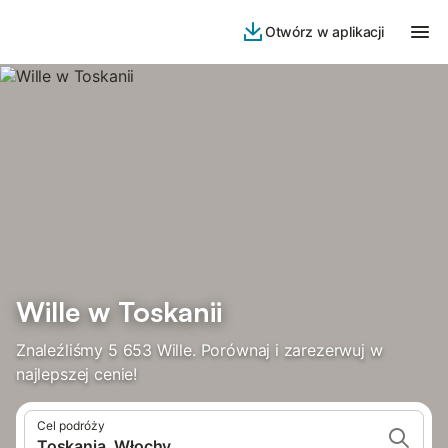
Otwórz w aplikacji
Wille w Toskanii
Znaleźliśmy 5 653 Wille. Porównaj i zarezerwuj w
najlepszej cenie!
Cel podróży
Toskania, Włochy