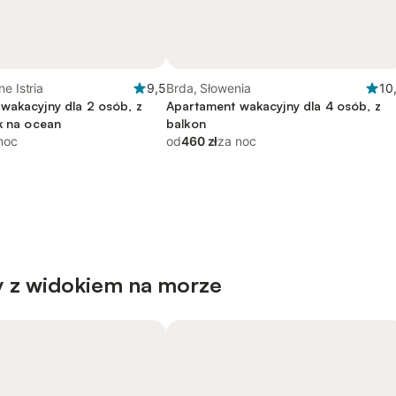
e Istria
9,5
Brda, Słowenia
10
wakacyjny dla 2 osób, z
Apartament wakacyjny dla 4 osób, z
ok na ocean
balkon
noc
od
460 zł
za noc
 z widokiem na morze