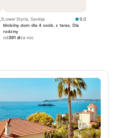
,1
Lower Styria, Savinja
9,0
Mobilny dom dla 4 osób, z taras, Dla
rodziny
od
391 zł
za noc