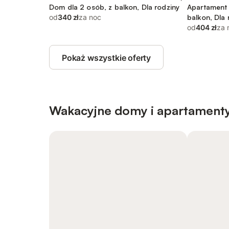
Dom dla 2 osób, z balkon, Dla rodziny
Apartament 
od
340 zł
za noc
balkon, Dla 
od
404 zł
za 
Pokaż wszystkie oferty
Wakacyjne domy i apartamenty