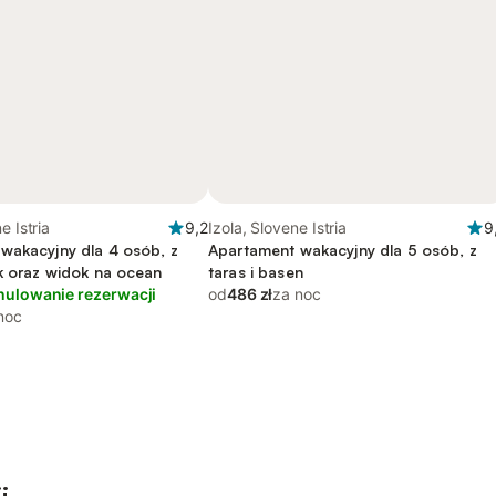
e Istria
9,2
Izola, Slovene Istria
9
wakacyjny dla 4 osób, z
Apartament wakacyjny dla 5 osób, z
ok oraz widok na ocean
taras i basen
nulowanie rezerwacji
od
486 zł
za noc
noc