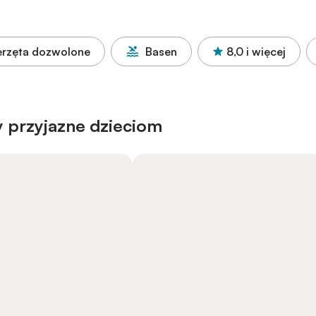
erzęta dozwolone
Basen
8,0
i więcej
 przyjazne dzieciom