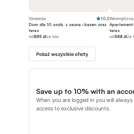
Słowenia
10,0
Wewnętrzna 
Dom dla 10 osób, z sauna i basen oraz
Apartament 
taras
taras
od
895 zł
za noc
od
568 zł
za 
Pokaż wszystkie oferty
Save up to 10% with an acco
When you are logged in you will always 
access to exclusive discounts.
Sign in or register