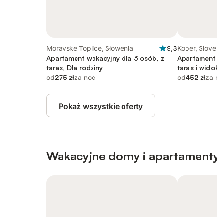
Moravske Toplice, Słowenia
9,3
Koper, Sloven
Apartament wakacyjny dla 3 osób, z
Apartament 
taras, Dla rodziny
taras i wid
od
275 zł
za noc
od
452 zł
za 
Pokaż wszystkie oferty
Wakacyjne domy i apartamenty