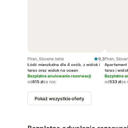
Piran, Slovene Istria
9,3
Piran, Sloven
Łódź mieszkalna dla 4 osób, z widok i
Apartament 
taras oraz widok na ocean
taras i wid
Bezpłatne anulowanie rezerwacji
Bezpłatne a
od
615 zł
za noc
od
533 zł
za 
Pokaż wszystkie oferty