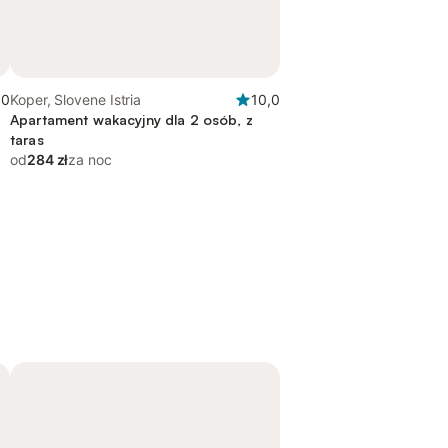
,0
Koper, Slovene Istria
10,0
Apartament wakacyjny dla 2 osób, z
taras
od
284 zł
za noc