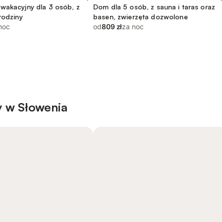
wakacyjny dla 3 osób, z
Dom dla 5 osób, z sauna i taras oraz
rodziny
basen, zwierzęta dozwolone
noc
od
809 zł
za noc
 w Słowenia