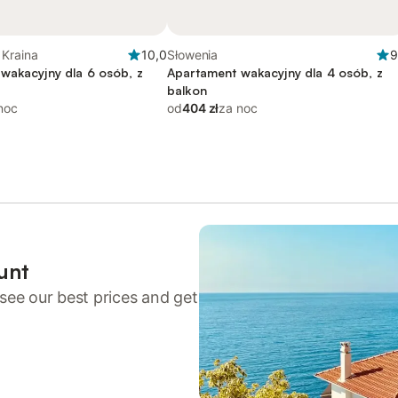
Kraina
10,0
Słowenia
9
wakacyjny dla 6 osób, z
Apartament wakacyjny dla 4 osób, z
balkon
noc
od
404 zł
za noc
unt
see our best prices and get