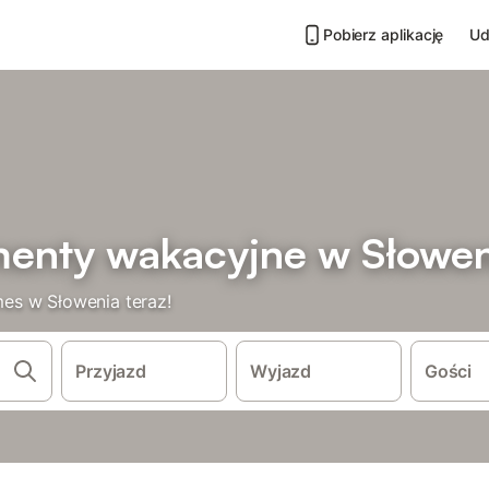
Pobierz aplikację
Ud
menty wakacyjne w Słowe
es w Słowenia teraz!
Przyjazd
Wyjazd
Gości