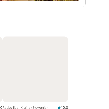
,0
Radovljica, Kraina (Słowenia)
10,0