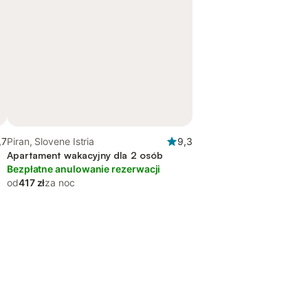
,7
Piran, Slovene Istria
9,3
Apartament wakacyjny dla 2 osób
Bezpłatne anulowanie rezerwacji
od
417 zł
za noc