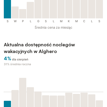
S
W
P
L
G
S
L
M
K
M
C
L
S
Średnia cena za miesiąc
Aktualna dostępność noclegów
wakacyjnych w Alghero
4%
dla sierpień
31%
średnia roczna