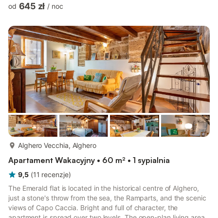
kuchnią wyposażoną w pralkę, zmywarkę, kuchenkę
645 zł
od
/
noc
mikrofalową, ekspres do kawy, żelazko i deskę do prasowania,
lodówkę, zamrażarkę, klimatyzację, Wi-Fi, pierwszą łazienką z
prysznicem i toaletą. Na drugim poziomie znajduje się
dwuosobowa sypialnia z garderobą, komodą, telewizorem,
klimatyzacją oraz druga łazienka. Ap...
więcej...
Alghero Vecchia, Alghero
Apartament Wakacyjny • 60 m² • 1 sypialnia
9,5
(
11
recenzje
)
The Emerald flat is located in the historical centre of Alghero,
just a stone's throw from the sea, the Ramparts, and the scenic
views of Capo Caccia. Bright and full of character, the
apartment is spread over two levels. The open-plan living area