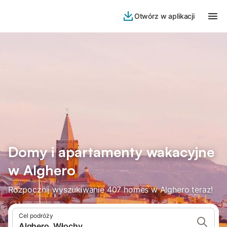
Otwórz w aplikacji
Domy i apartamenty wakacyjne
w Alghero
Rozpocznij wyszukiwanie 407 homes w Alghero teraz!
Cel podróży
Alghero, Włochy