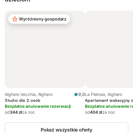
Wyróżniony gospodarz
Alghero Vecchia, Alghero
9,0
La Pietraia, Alghero
Studio dla 2 osób
Apartament wakacyjny d
Bezpłatne anulowanie rezerwacji
Bezpłatne anulowanie r
od
344 zł
za noc
od
404 zł
za noc
Pokaż wszystkie oferty