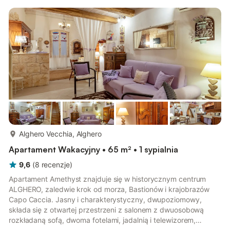
WC. Klimatyzacja, ogrzewanie ciepłym powietrzem (extra).
Taras (zadaszony). Meble ogrodowe. Miejsce parkingowe (1
samochód). Informacja dodatkowa: mieszkanie dla osób
niepal...
więcej...
Alghero Vecchia, Alghero
Apartament Wakacyjny • 65 m² • 1 sypialnia
9,6
(
8
recenzje
)
Apartament Amethyst znajduje się w historycznym centrum
ALGHERO, zaledwie krok od morza, Bastionów i krajobrazów
Capo Caccia. Jasny i charakterystyczny, dwupoziomowy,
składa się z otwartej przestrzeni z salonem z dwuosobową
rozkładaną sofą, dwoma fotelami, jadalnią i telewizorem,