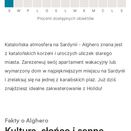
S
W
P
L
G
S
L
M
K
M
C
L
S
Procent dostępnych obiektów
Katalońska atmosfera na Sardynii - Alghero znana jest
z katalońskich korzeni i uroczych uliczek starego
miasta. Zarezerwuj swój apartament wakacyjny lub
wymarzony dom w najpiękniejszym miejscu na Sardynii
i zrelaksuj się na jednej z karaibskich plaż. Już dziś
znajdziesz idealne zakwaterowanie z Holidu!
Fakty o Alghero
Kultura, słońce i senne