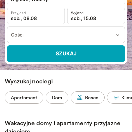
Przyjazd
Wyjazd
sob., 08.08
sob., 15.08
Gości
SZUKAJ
Wyszukaj noclegi
Apartament
Dom
Basen
Klim
Wakacyjne domy i apartamenty przyjazne
dzieciom