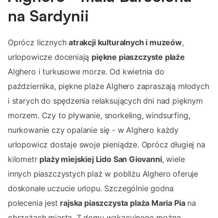
na Sardynii
Oprócz licznych
atrakcji kulturalnych i muzeów
,
urlopowicze doceniają
piękne piaszczyste plaże
Alghero i turkusowe morze. Od kwietnia do
października, piękne plaże Alghero zapraszają młodych
i starych do spędzenia relaksujących dni nad pięknym
morzem. Czy to pływanie, snorkeling, windsurfing,
nurkowanie czy opalanie się - w Alghero każdy
urlopowicz dostaje swoje pieniądze. Oprócz długiej na
kilometr
plaży miejskiej Lido San Giovanni
, wiele
innych piaszczystych plaż w pobliżu Alghero oferuje
doskonałe uczucie urlopu. Szczególnie godna
polecenia jest
rajska piaszczysta plaża Maria Pia
na
obrzeżach miasta. Z domu wakacyjnego można