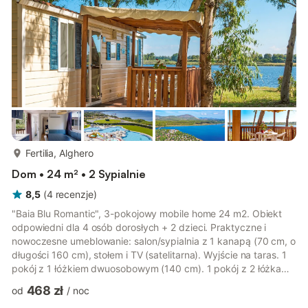
więcej...
Fertilia, Alghero
Dom • 24 m² • 2 Sypialnie
8,5
(
4
recenzje
)
"Baia Blu Romantic", 3-pokojowy mobile home 24 m2. Obiekt
odpowiedni dla 4 osób dorosłych + 2 dzieci. Praktyczne i
nowoczesne umeblowanie: salon/sypialnia z 1 kanapą (70 cm, o
długości 160 cm), stołem i TV (satelitarna). Wyjście na taras. 1
pokój z 1 łóżkiem dwuosobowym (140 cm). 1 pokój z 2 łóżkami
(70 cm), 1 x 1 łóżkami piętrowymi (65 cm, o długości 170 cm).
468 zł
od
/
noc
Otwarta kuchnia (4 palniki, zamrażarka). Prysznic, oddzielne