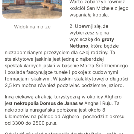
Warto zobaczyć również
kościół San Michele z jego
wspaniałą kopułą.
2. Upewnij się, że
Widok na morze
wybierzesz się na
wycieczkę do
groty
Nettuno
, która będzie
niezapomnianym przeżyciem dla całej rodziny. Ta
stalaktytowa jaskinia jest jedną z najbardziej
spektakularnych jaskiń w basenie Morza Śródziemnego
i posiada fascynujące tunele i pokoje z cudownymi
formacjami skalnymi. W jaskini stalaktytowej o długości
2,5 km można również podziwiać podziemne jezioro.
Inną ciekawą atrakcją turystyczną w okolicy Alghero
jest
nekropolia Domus de Janas w
Angheli Ruju. Ta
nekropolia nuragańska położona jest około 8
kilometrów na północ od Alghero i pochodzi z okresu
od 3300 do 2500 p.n.e.