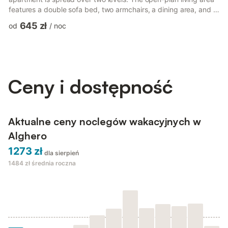
features a double sofa bed, two armchairs, a dining area, and a
TV. The fully equipped kitchen includes a washing machine,
645 zł
od
/
noc
dishwasher, microwave, iron and ironing board, fridge, freezer,
and air conditioning. The bathroom is fitted with a shower and
toilet. Wi-Fi is available. Upstairs, you will find the double
bedroom, which offers air conditioni...
Ceny i dostępność
Aktualne ceny noclegów wakacyjnych w
Alghero
1273 zł
dla sierpień
1484 zł
średnia roczna