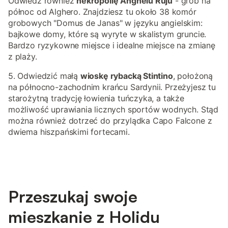
Odwiedź również
nekropolię Anghelu Ruju
- grób na
północ od Alghero. Znajdziesz tu około 38 komór
grobowych "Domus de Janas" w języku angielskim:
bajkowe domy, które są wyryte w skalistym gruncie.
Bardzo ryzykowne miejsce i idealne miejsce na zmianę
z plaży.
5. Odwiedzić małą
wioskę rybacką Stintino
, położoną
na północno-zachodnim krańcu Sardynii. Przeżyjesz tu
starożytną tradycję łowienia tuńczyka, a także
możliwość uprawiania licznych sportów wodnych. Stąd
można również dotrzeć do przylądka Capo Falcone z
dwiema hiszpańskimi fortecami.
Przeszukaj swoje
mieszkanie z Holidu