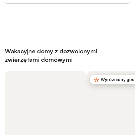
Save up to 10% on many properties with
Sign in
an account
Wakacyjne domy z dozwolonymi
zwierzętami domowymi
Wyróżniony gos