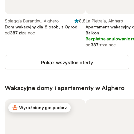
Spiaggia Burantinu, Alghero
8,8
La Pietraia, Alghero
Dom wakacyjny dla 8 osób, z Ogród
Apartament wakacyjny d
od
387 zł
za noc
Balkon
Bezpłatne anulowanie r
od
387 zł
za noc
Pokaż wszystkie oferty
Wakacyjne domy i apartamenty w Alghero
Wyróżniony gospodarz