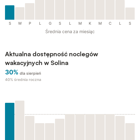
S
W
P
L
G
S
L
M
K
M
C
L
S
Średnia cena za miesiąc
Aktualna dostępność noclegów
wakacyjnych w Solina
30%
dla sierpień
40%
średnia roczna