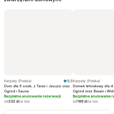
Karpaty (Polska)
9,5
Karpaty (Polska)
Dom dla 5 osób, z Taras i Jacuzzi oraz
Domek letniskowy dla 4 
Ogród i Sauna
Ogród oraz Basen i Wid
Bezpłatne anulowanie rezerwacji
Bezpłatne anulowanie r
od
232 zł
za noc
od
189 zł
za noc