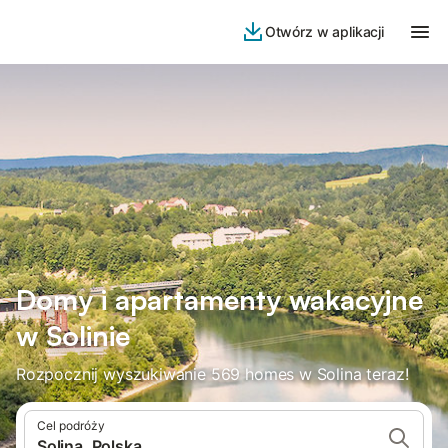
Otwórz w aplikacji
Domy i apartamenty wakacyjne
w Solinie
Rozpocznij wyszukiwanie 569 homes w Solina teraz!
Cel podróży
Solina, Polska