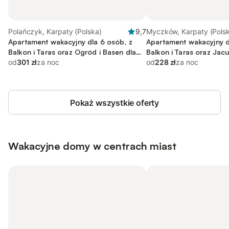
Polańczyk, Karpaty (Polska)
9,7
Myczków, Karpaty (Pols
Apartament wakacyjny dla 6 osób, z
Apartament wakacyjny d
Balkon i Taras oraz Ogród i Basen dla
Balkon i Taras oraz Jacu
dzieci
od
301 zł
za noc
od
228 zł
za noc
Pokaż wszystkie oferty
Wakacyjne domy w centrach miast