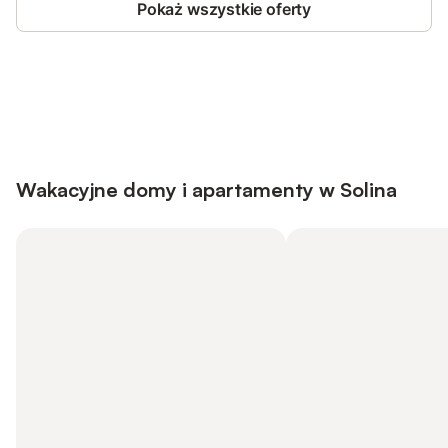
Pokaż wszystkie oferty
Save up to 10% on many properties with
Sign in
an account
Wakacyjne domy i apartamenty w Solina