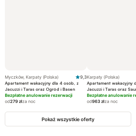
Myczków, Karpaty (Polska)
9,3
Karpaty (Polska)
Apartament wakacyjny dla 4 osób, z
Apartament wakacyjny d
Jacuzzi i Taras oraz Ogród i Basen
Jacuzzi i Taras oraz Sa
Bezpłatne anulowanie rezerwacji
jezioro
Bezpłatne anulowanie r
od
279 zł
za noc
od
963 zł
za noc
Pokaż wszystkie oferty