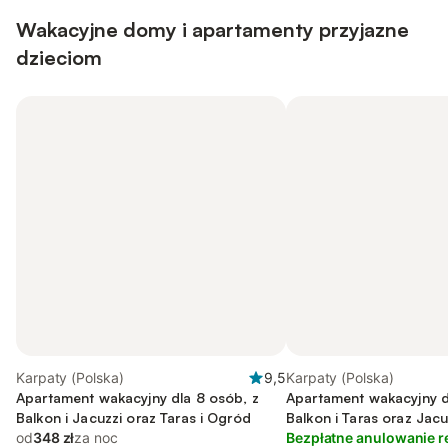
Wakacyjne domy i apartamenty przyjazne
dzieciom
Karpaty (Polska)
9,5
Karpaty (Polska)
Apartament wakacyjny dla 8 osób, z
Apartament wakacyjny d
Balkon i Jacuzzi oraz Taras i Ogród
Balkon i Taras oraz Jacu
od
348 zł
za noc
Bezpłatne anulowanie r