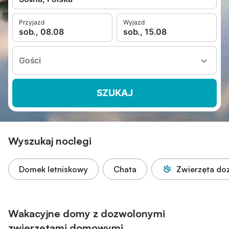
Przyjazd
Wyjazd
sob., 08.08
sob., 15.08
Gości
SZUKAJ
Wyszukaj noclegi
Domek letniskowy
Chata
Zwierzęta do
Wakacyjne domy z dozwolonymi
zwierzętami domowymi