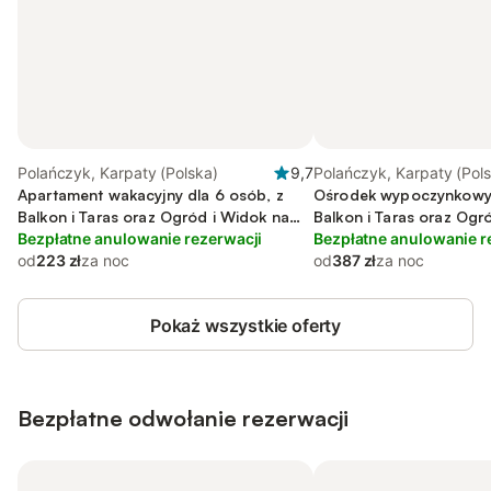
Polańczyk, Karpaty (Polska)
9,7
Polańczyk, Karpaty (Pol
Apartament wakacyjny dla 6 osób, z
Ośrodek wypoczynkowy 
Balkon i Taras oraz Ogród i Widok na
Balkon i Taras oraz Ogr
jezioro
Bezpłatne anulowanie rezerwacji
Bezpłatne anulowanie r
od
223 zł
za noc
od
387 zł
za noc
Pokaż wszystkie oferty
Bezpłatne odwołanie rezerwacji