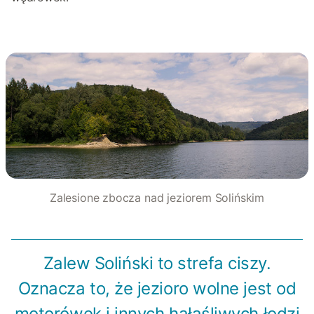
Zalesione zbocza nad jeziorem Solińskim
Zalew Soliński to strefa ciszy.
Oznacza to, że jezioro wolne jest od
motorówek i innych hałaśliwych łodzi