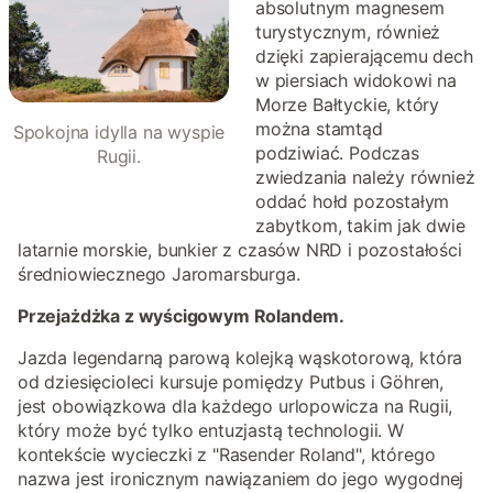
absolutnym magnesem
turystycznym, również
dzięki zapierającemu dech
w piersiach widokowi na
Morze Bałtyckie, który
można stamtąd
Spokojna idylla na wyspie
podziwiać. Podczas
Rugii.
zwiedzania należy również
oddać hołd pozostałym
zabytkom, takim jak dwie
latarnie morskie, bunkier z czasów NRD i pozostałości
średniowiecznego Jaromarsburga.
Przejażdżka z wyścigowym Rolandem.
Jazda legendarną parową kolejką wąskotorową, która
od dziesięcioleci kursuje pomiędzy Putbus i Göhren,
jest obowiązkowa dla każdego urlopowicza na Rugii,
który może być tylko entuzjastą technologii. W
kontekście wycieczki z "Rasender Roland", którego
nazwa jest ironicznym nawiązaniem do jego wygodnej