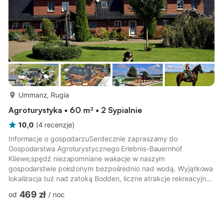
więcej...
Ummanz, Rugia
Agroturystyka • 60 m² • 2 Sypialnie
10,0
(
4
recenzje
)
Informacje o gospodarzuSerdecznie zapraszamy do
Gospodarstwa Agroturystycznego Erlebnis-Bauernhof
Kliewe,spędź niezapomniane wakacje w naszym
gospodarstwie położonym bezpośrednio nad wodą. Wyjątkowa
lokalizacja tuż nad zatoką Bodden, liczne atrakcje rekreacyjne i
unikalna przyroda sprawiają, że nasze gospodarstwo jest rajem
469 zł
od
/
noc
dla całej rodziny.Oprócz naszych przytulnych i bardzo
komfortowo urządzonych apartamentów wakacyjnych czeka
na Państwa bogata oferta gospodarstwa, pozwalająca na