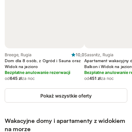
Breege, Rugia
10,0
Sassnitz, Rugia
Dom dla 8 osób, z Ogród i Sauna oraz
Apartament wakacyjny d
Widok na jezioro
Balkon i Widok na jezior
Bezpłatne anulowanie rezerwacji
Bezpłatne anulowanie r
od
645 zł
za noc
od
451 zł
za noc
Pokaż wszystkie oferty
Wakacyjne domy i apartamenty z widokiem
na morze