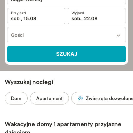
Przyjazd
Wyjazd
sob., 15.08
sob., 22.08
Gości
SZUKAJ
Wyszukaj noclegi
Dom
Apartament
Zwierzęta dozwolon
Wakacyjne domy i apartamenty przyjazne
dzieciom