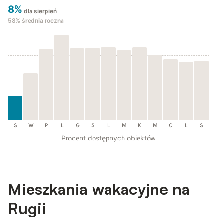
8%
dla sierpień
58%
średnia roczna
S
W
P
L
G
S
L
M
K
M
C
L
S
Procent dostępnych obiektów
Mieszkania wakacyjne na
Rugii