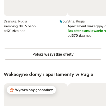
Dranske, Rugia
5,7
Binz, Rugia
Kemping dla 6 osób
Apartament wakacyjny d
od
21 zł
za noc
Bezpłatne anulowanie r
od
370 zł
za noc
Pokaż wszystkie oferty
Wakacyjne domy i apartamenty w Rugia
Wyróżniony gospodarz