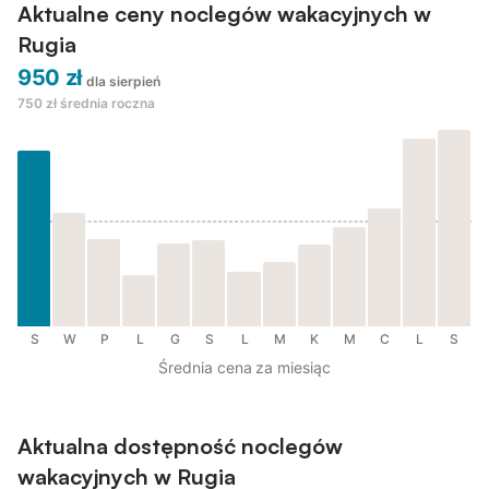
Aktualne ceny noclegów wakacyjnych w
Rugia
950 zł
dla sierpień
750 zł
średnia roczna
S
W
P
L
G
S
L
M
K
M
C
L
S
Średnia cena za miesiąc
Aktualna dostępność noclegów
wakacyjnych w Rugia