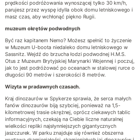
prędkości podróżowania wynoszącej tylko 30 km/h,
parujesz przez wyspę idylla obok domu letniskowego i
masz czas, aby wchłonąć piękno Rugii.
muzeum okrętów podwodnych
Być raz kapitanem Nemo? Możesz spełnić to życzenie
w Muzeum U-boota niedaleko domu letniskowego w
Sassnitz. Wejdź do brzucha łodzi podwodnej H.M.S.
Otus z Muzeum Brytyjskiej Marynarki Wojennej i poczuj,
jak to jest podróżować po oceanach w stalowej rurce o
długości 90 metrów i szerokości 8 metrów.
Wizyta w pradawnych czasach.
Kraj dinozaurów w Spykerze sprawia, że serca małych
fanów dinozaurów biją szybciej, ponieważ na 1,5-
kilometrowej trasie okrężnej, oprócz ciekawych tablic
informacyjnych, czekają na Ciebie liczne naturalnej
wielkości repliki najsłynniejszych gigantycznych
jaszczurek. W parku znajduje się również obszerna
wystawa skamieniałości, skamieniałych jaj dinozaurów i