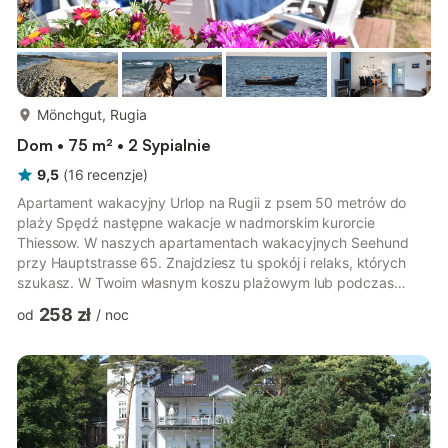
więcej...
Mönchgut, Rugia
Dom • 75 m² • 2 Sypialnie
9,5
(
16
recenzje
)
Apartament wakacyjny Urlop na Rugii z psem 50 metrów do
plaży Spędź następne wakacje w nadmorskim kurorcie
Thiessow. W naszych apartamentach wakacyjnych Seehund
przy Hauptstrasse 65. Znajdziesz tu spokój i relaks, których
szukasz. W Twoim własnym koszu plażowym lub podczas
długich spacerów po plażach. 5 apartamentów wakacyjnych
258 zł
od
/
noc
znajduje się na działce o powierzchni 3500 m². Własne miejsca
parkingowe dla każdego samochodu i bezpłatne Wi-Fi są u nas
oczywistością. Apartamenty Berner Sennen, Schäferhund i
Golden Retriever posiadają własny, ogrodzony fragment ogrodu
oraz piec na drewno, który e...