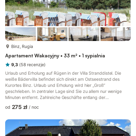
więcej...
Binz, Rugia
Apartament Wakacyjny • 33 m² • 1 sypialnia
9,3
(
58
recenzje
)
Urlaub und Erholung auf Rügen in der Villa Stranddistel. Die
weiße Bädervilla befindet sich direkt am Ostseestrand des
Kurortes Binz. Urlaub und Erholung wird hier „Groß“
geschrieben. In zentraler Lage sind Sie zu allem nur wenige
Minuten entfernt. Zahlreiche Geschäfte entlang der
Einkaufspassage laden zum Schlendern ein. Wer lieber fernab
275 zł
od
/
noc
des Trubels sein möchte, genießt einen romantischen
Spaziergang entlang des Badestrandes bei atemberaubenden
Sonnenuntergängen. Radfahrer genießen die frische Landluft
und nutzen den „Rasenden Roland“ um andere Ostseebäder
wie Baabe, Sellin und Göhren lei...