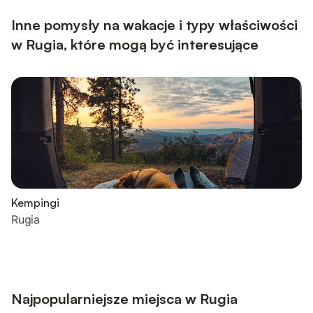
aktywne uczestnictwo, poznawanie i odkrywanie. Mogą
Państwo pomóc w porannym karmieniu zwierząt i poznać
Inne pomysły na wakacje i typy właściwości
nasz...
w Rugia, które mogą być interesujące
Kempingi
Rugia
Najpopularniejsze miejsca w Rugia