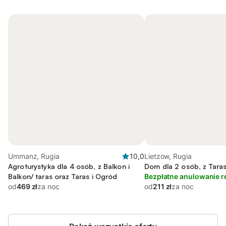
Ummanz, Rugia
10,0
Lietzow, Rugia
Agroturystyka dla 4 osób, z Balkon i
Dom dla 2 osób, z Tara
Balkon/ taras oraz Taras i Ogród
Bezpłatne anulowanie r
od
469 zł
za noc
od
211 zł
za noc