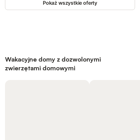
Pokaż wszystkie oferty
Save up to 10% on many properties with
Sign in
an account
Wakacyjne domy z dozwolonymi
zwierzętami domowymi