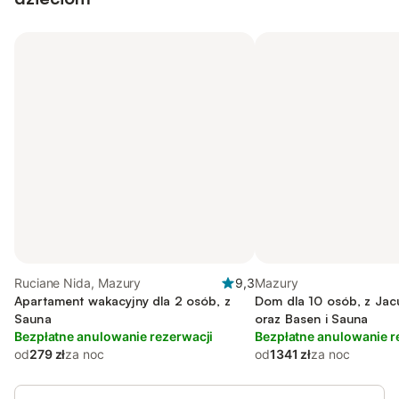
Ruciane Nida, Mazury
9,3
Mazury
Apartament wakacyjny dla 2 osób, z
Dom dla 10 osób, z Jac
Sauna
oraz Basen i Sauna
Bezpłatne anulowanie rezerwacji
Bezpłatne anulowanie r
od
279 zł
za noc
od
1341 zł
za noc