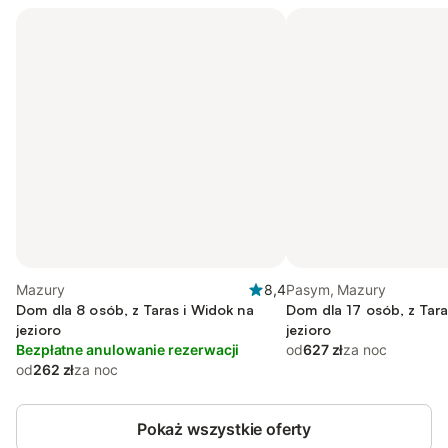
Mazury
8,4
Pasym, Mazury
Dom dla 8 osób, z Taras i Widok na
Dom dla 17 osób, z Tara
jezioro
jezioro
Bezpłatne anulowanie rezerwacji
od
627 zł
za noc
od
262 zł
za noc
Pokaż wszystkie oferty