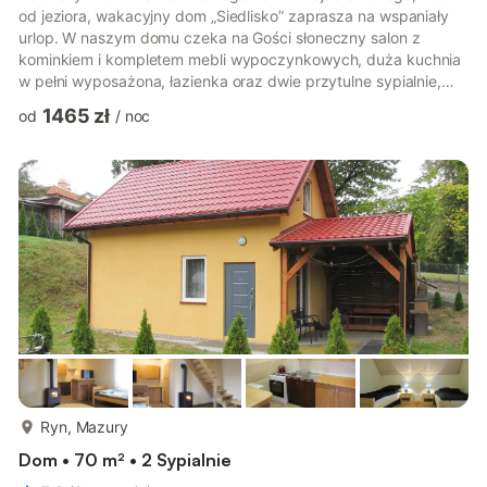
od jeziora, wakacyjny dom „Siedlisko” zaprasza na wspaniały
urlop. W naszym domu czeka na Gości słoneczny salon z
kominkiem i kompletem mebli wypoczynkowych, duża kuchnia
w pełni wyposażona, łazienka oraz dwie przytulne sypialnie,
dostępny jest też internet wi-fi. Komfortowo wypocznie tu 6
1465 zł
od
/
noc
osób. Aby urozmaicić pobyt dostępne są piłkarzyki, gry i
zabawki dla dzieci, rowery oraz ponton z motorem. Dom okala
2 hektarowa działka na której znajduje się parking, plac zabaw
dla najmłodszych ( trampolina, dmuchany basenik), miejsce do
grill...
więcej...
Ryn, Mazury
Dom • 70 m² • 2 Sypialnie