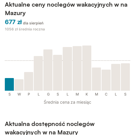
Aktualne ceny noclegów wakacyjnych w na
Mazury
677 zł
dla sierpień
1056 zł
średnia roczna
S
W
P
L
G
S
L
M
K
M
C
L
S
Średnia cena za miesiąc
Aktualna dostępność noclegów
wakacyjnych w na Mazury