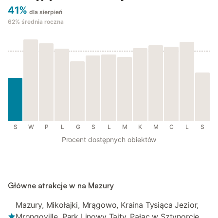
41%
dla sierpień
62%
średnia roczna
S
W
P
L
G
S
L
M
K
M
C
L
S
Procent dostępnych obiektów
Główne atrakcje w na Mazury
Mazury, Mikołajki, Mrągowo, Kraina Tysiąca Jezior,
Mrongoville, Park Linowy Tajty, Pałac w Sztynorcie,