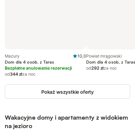
Mazury
10,0
Powiat mrągowski
Dom dla 4 osób, z Taras
Dom dla 4 osób, z Tara
Bezpłatne anulowanie rezerwacji
od
292 zł
za noc
od
344 zł
za noc
Pokaż wszystkie oferty
Wakacyjne domy i apartamenty z widokiem
na jezioro