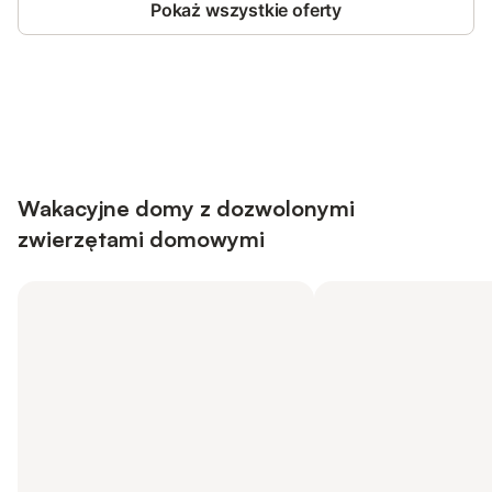
Pokaż wszystkie oferty
Save up to 10% on many properties with
Sign in
an account
Wakacyjne domy z dozwolonymi
zwierzętami domowymi