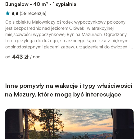
Bungalow • 40 m² • 1 sypialnia
8,8
(
59
recenzje
)
Opis obiektu Malowniczy ośrodek wypoczynkowy położony
jest bezpośrednio nad jeziorem Ołówek, w atrakcyjnej
miejscowości wypoczynkowej Ryn na Mazurach. Ogrodzony
teren przylega do dużego, strzeżonego kąpieliska z pięknymi,
ogólnodostępnymi placami zabaw, urządzeniami do ćwiczeń i
wiatami grillowymi. Prosty, ale komfortowy i praktycznie
443 zł
od
/
noc
urządzony, parterowy drewniany bungalow składa się z pokoju
dziennego, który może służyć jako sypialnia, kuchni i łazienki z
prysznicem. Do dyspozycji Gości jest także altana ogrodowa z
meblami ogrodowymi i możliwością grillowania. Dostępne są
leżaki. Dostępne...
Inne pomysły na wakacje i typy właściwości
na Mazury, które mogą być interesujące