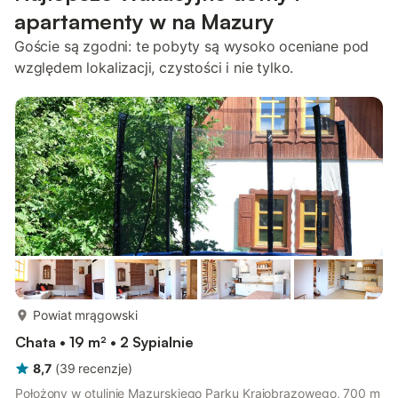
apartamenty w na Mazury
Goście są zgodni: te pobyty są wysoko oceniane pod
względem lokalizacji, czystości i nie tylko.
więcej...
Powiat mrągowski
Chata • 19 m² • 2 Sypialnie
8,7
(
39
recenzje
)
Położony w otulinie Mazurskiego Parku Krajobrazowego, 700 m