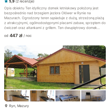
5,9
(
2
recenzje
)
Opis obiektu Ten idylliczny domek letniskowy położony jest
bezpośrednio nad brzegiem jeziora Ołówer w Rynie na
Mazurach. Ogrodzony teren sąsiaduje z dużą, strzeżoną plażą
z atrakcyjnymi, ogólnodostępnymi placami zabaw, sprzętem do
ćwiczeń oraz altankami z grillem. Ten dwupiętrowy domek
letniskowy z zadaszonym tarasem jest komfortowo i
447 zł
od
/
noc
praktycznie urządzony. Na parterze znajduje się salon
(telewizor, kominek), kuchnia oraz łazienka z prysznicem. Na
piętrze znajdują się dwie oddzielne sypialnie. Taras
wyposażony jest w meble ogrodowe oraz sprzęt do grillowania.
Do dyspozycji gości są leżaki. ...
więcej...
Ryn, Mazury