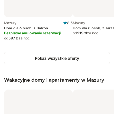
Mazury
8,5
Mazury
Dom dla 6 osób, z Balkon
Dom dla 8 osób, z Taras
Bezpłatne anulowanie rezerwacji
od
219 zł
za noc
od
597 zł
za noc
Pokaż wszystkie oferty
Wakacyjne domy i apartamenty w Mazury