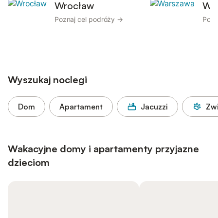
Wrocław
Wa
Poznaj cel podróży →
Pozn
Wyszukaj noclegi
Dom
Apartament
Jacuzzi
Zw
Wakacyjne domy i apartamenty przyjazne
dzieciom