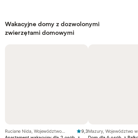
Wakacyjne domy z dozwolonymi
zwierzętami domowymi
Ruciane Nida, Województwo
9,3
Mazury, Województwo w
warmińsko-mazurskie
Apartament wakacyjny dla 2 osób, z
mazurskie
Dom dla 6 osób, z Balk