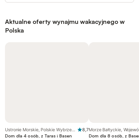
Aktualne oferty wynajmu wakacyjnego w
Polska
Ustronie Morskie, Polskie Wybrzeże
8,7
Morze Bałtyckie, Wojew
Bałtyku
Dom dla 4 osób, z Taras i Basen
zachodniopomorskie
Dom dla 8 osób, z Base