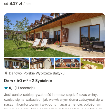
prywatne wejście), na ogrodzonej posesji. Budynek jest na
447 zł
od
/
noc
zboczu i wejście do apartamentu oraz jego dolny poziom
można uznać za parter. Od drugiej strony budynku jest jednak
jeszcze kondygnacja niższa i tam znajduje się kameralna,
regionalna restauracja. Na dolnym poziomie apartamentu jest
przestronny pokó...
więcej...
Darłowo, Polskie Wybrzeże Bałtyku
Dom • 60 m² • 2 Sypialnie
9,1
(
11
recenzje
)
Jeśli cenisz sobie prywatność i chcesz spędzić czas wolny,
czując się na wakacjach jak we własnym domu zatrzymaj się w
naszym komfortowym i wygodnym apartamencie, położonym