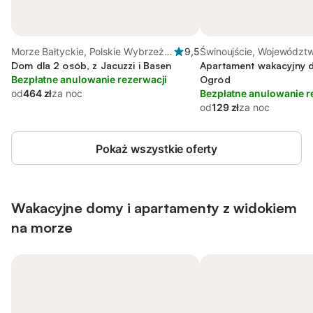
Morze Bałtyckie, Polskie Wybrzeże
9,5
Świnoujście, Województ
Bałtyku
Dom dla 2 osób, z Jacuzzi i Basen
zachodniopomorskie
Apartament wakacyjny d
Bezpłatne anulowanie rezerwacji
Ogród
od
464 zł
za noc
Bezpłatne anulowanie r
od
129 zł
za noc
Pokaż wszystkie oferty
Wakacyjne domy i apartamenty z widokiem
na morze