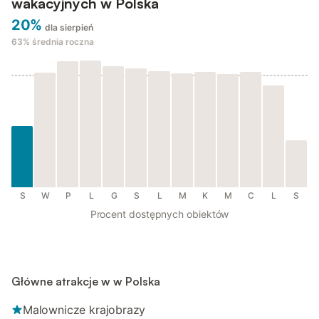
wakacyjnych w Polska
20%
dla sierpień
63%
średnia roczna
S
W
P
L
G
S
L
M
K
M
C
L
S
Procent dostępnych obiektów
Główne atrakcje w w Polska
Malownicze krajobrazy