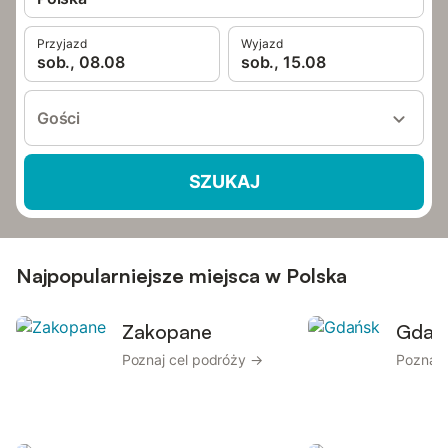
Przyjazd
Wyjazd
sob., 08.08
sob., 15.08
Gości
SZUKAJ
Najpopularniejsze miejsca w Polska
Zakopane
Gdań
Poznaj cel podróży →
Poznaj 