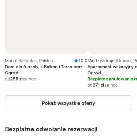
Morze Bałtyckie, Polskie
10,0
Międzyzdroje (Gmina), Po
Wybrzeże Bałtyku
Dom dla 6 osób, z Balkon i Taras oraz
Wybrzeże Bałtyku
Apartament wakacyjny d
Ogród
Ogród
od
258 zł
za noc
Bezpłatne anulowanie r
od
271 zł
za noc
Pokaż wszystkie oferty
Bezpłatne odwołanie rezerwacji