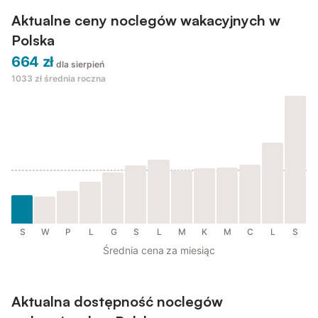
Aktualne ceny noclegów wakacyjnych w
Polska
664 zł
dla sierpień
1033 zł
średnia roczna
S
W
P
L
G
S
L
M
K
M
C
L
S
Średnia cena za miesiąc
Aktualna dostępność noclegów