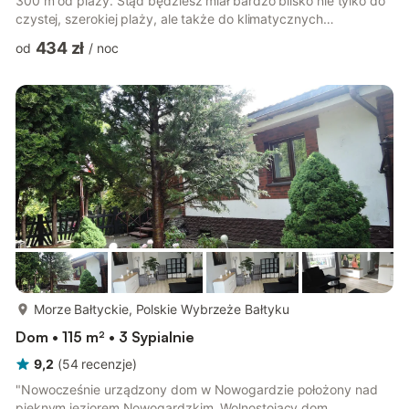
300 m od plaży. Stąd będziesz miał bardzo blisko nie tylko do
czystej, szerokiej plaży, ale także do klimatycznych
kawiarenek, dobrych restauracji, aquaparku i wielu okolicznych
434 zł
od
/
noc
atrakcji Jeśli cenisz swoją prywatność i chcesz spędzić czas
wolny, czując się na wakacjach jak we własnym domu. 4
osobowe partamenty charakteryzują się wysokim standardem
wykończenia i doskonałą jakością wyposażeniem. Do
dyspozycji naszych Gości...
więcej...
Morze Bałtyckie, Polskie Wybrzeże Bałtyku
Dom • 115 m² • 3 Sypialnie
9,2
(
54
recenzje
)
"Nowocześnie urządzony dom w Nowogardzie położony nad
pięknym jeziorem Nowogardzkim. Wolnostojący dom