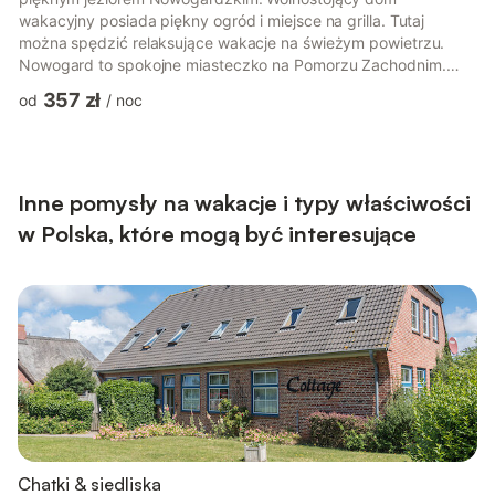
wakacyjny posiada piękny ogród i miejsce na grilla. Tutaj
można spędzić relaksujące wakacje na świeżym powietrzu.
Nowogard to spokojne miasteczko na Pomorzu Zachodnim.
Poszukiwacze spokoju i miłośnicy przyrody odnajdą się w
357 zł
od
/
noc
dziewiczej przyrodzie. Jeśli szukasz energii miasta, znajdziesz
ją również w Nowogardzie. Wokół jeziora w wielu miejscach
można też łowić ryby, a promenada zaprasza na piękne
spacery. O TUI Ferienhaus: W TUI Ferienhaus przeżywasz
wakacje dokładnie tak, jak chcesz. Wybier...
Inne pomysły na wakacje i typy właściwości
w Polska, które mogą być interesujące
Chatki & siedliska