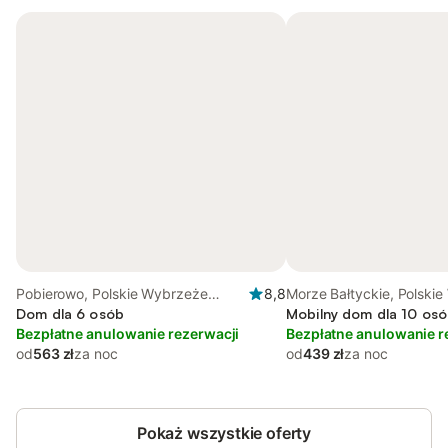
Pobierowo, Polskie Wybrzeże
8,8
Morze Bałtyckie, Polski
Bałtyku
Dom dla 6 osób
Bałtyku
Mobilny dom dla 10 osó
Bezpłatne anulowanie rezerwacji
Bezpłatne anulowanie r
od
563 zł
za noc
od
439 zł
za noc
Pokaż wszystkie oferty