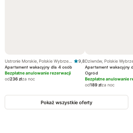
Ustronie Morskie, Polskie Wybrzeże
9,8
Dziwnów, Polskie Wybrz
Bałtyku
Apartament wakacyjny dla 4 osób
Bałtyku
Apartament wakacyjny d
Bezpłatne anulowanie rezerwacji
Ogród
od
236 zł
za noc
Bezpłatne anulowanie r
od
189 zł
za noc
Pokaż wszystkie oferty
Save up to 10% on many properties with
Sign in
an account