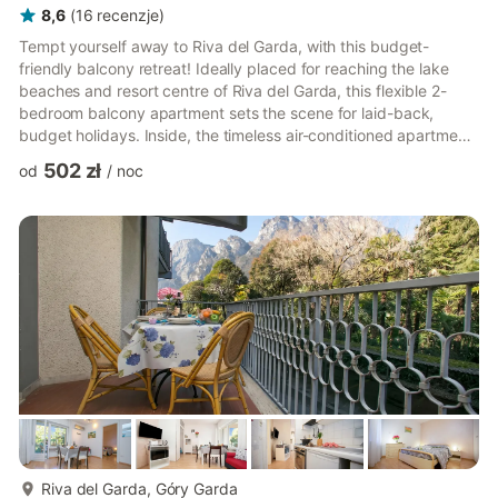
8,6
(
16
recenzje
)
Tempt yourself away to Riva del Garda, with this budget-
friendly balcony retreat! Ideally placed for reaching the lake
beaches and resort centre of Riva del Garda, this flexible 2-
bedroom balcony apartment sets the scene for laid-back,
budget holidays. Inside, the timeless air-conditioned apartment
enjoys a year-round ambience, making it perfect for budget-
502 zł
od
/
noc
friendly family stays. A spacious open plan living room with
dining area and a traditional adjoining kitchen are accompanied
by a long private balcony, furnished with an alfresco dining set.
A timeless master double bedroom features along...
więcej...
Riva del Garda, Góry Garda