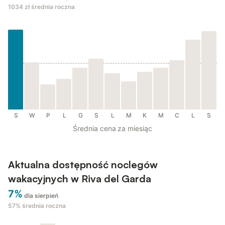
1034 zł
średnia roczna
S
W
P
L
G
S
L
M
K
M
C
L
S
Średnia cena za miesiąc
Aktualna dostępność noclegów
wakacyjnych w Riva del Garda
7%
dla sierpień
57%
średnia roczna