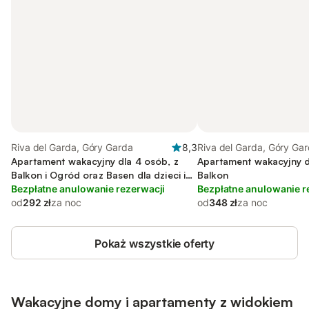
Riva del Garda, Góry Garda
8,3
Riva del Garda, Góry Ga
Apartament wakacyjny dla 4 osób, z
Apartament wakacyjny d
Balkon i Ogród oraz Basen dla dzieci i
Balkon
Widok na jezioro
Bezpłatne anulowanie rezerwacji
Bezpłatne anulowanie r
od
292 zł
za noc
od
348 zł
za noc
Pokaż wszystkie oferty
Wakacyjne domy i apartamenty z widokiem