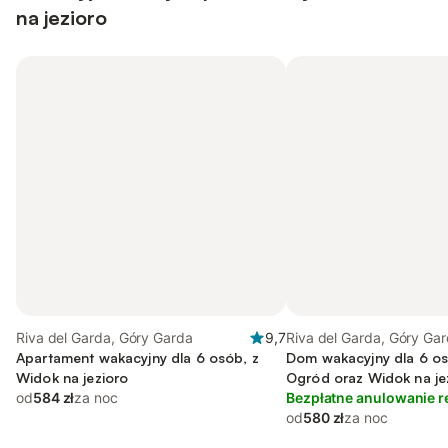
na jezioro
Riva del Garda, Góry Garda
9,7
Riva del Garda, Góry Ga
Apartament wakacyjny dla 6 osób, z
Dom wakacyjny dla 6 osó
Widok na jezioro
Ogród oraz Widok na je
od
584 zł
za noc
Bezpłatne anulowanie r
od
580 zł
za noc