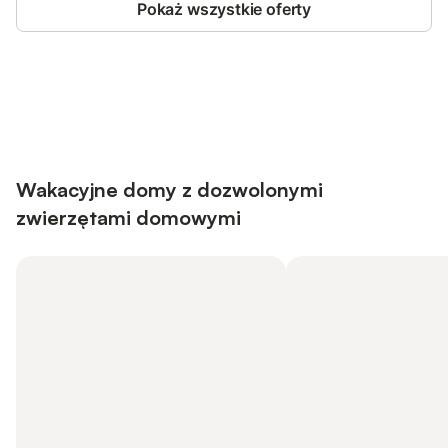
Pokaż wszystkie oferty
Save up to 10% on many properties with
Sign in
an account
Wakacyjne domy z dozwolonymi
zwierzętami domowymi