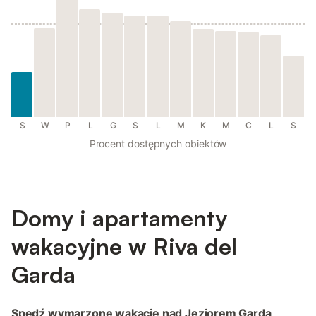
S
W
P
L
G
S
L
M
K
M
C
L
S
Procent dostępnych obiektów
Domy i apartamenty
wakacyjne w Riva del
Garda
Spędź wymarzone wakacje nad Jeziorem Garda