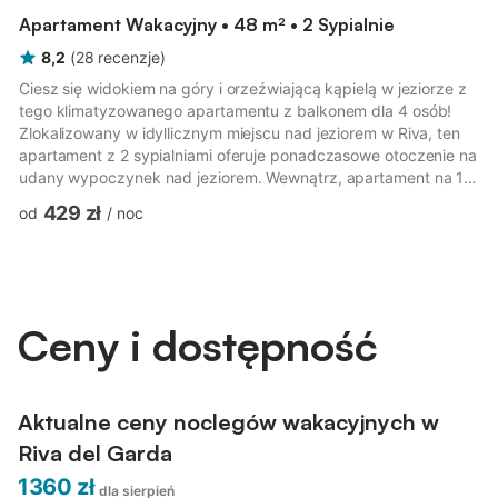
Apartament Wakacyjny • 48 m² • 2 Sypialnie
8,2
(
28
recenzje
)
Ciesz się widokiem na góry i orzeźwiającą kąpielą w jeziorze z
tego klimatyzowanego apartamentu z balkonem dla 4 osób!
Zlokalizowany w idyllicznym miejscu nad jeziorem w Riva, ten
apartament z 2 sypialniami oferuje ponadczasowe otoczenie na
udany wypoczynek nad jeziorem. Wewnątrz, apartament na 1.
piętrze jest idealny dla grup i rodzin liczących 4 osoby.
429 zł
od
/
noc
Funkcjonalna, klimatyzowana przestrzeń dzienna obejmuje
wygodną sofę z płaskim telewizorem zamontowanym na
ścianie, jadalnię dla 4 osób oraz dostęp do malowniczego,
prywatnego balkonu. Sąsiadująca z nim kuchnia umożliwi
gościom wspólne pici...
Ceny i dostępność
Aktualne ceny noclegów wakacyjnych w
Riva del Garda
1360 zł
dla sierpień