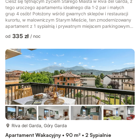
Ciesz się tętniącym życiem Starego Miasta w Riva del Garda, z
tego uroczego apartamentu idealnego dla 1-2 par i małych
grup 4 osób! Położony wśród gwarnych sklepów i restauracji
kurortu, w malowniczym Starym Mieście, ten zmodernizowany
apartament z 1 sypialnią i prywatnym miejscem parkingowym
umieszcza gości w centrum wydarzeń; zapewniając beztroskie
335 zł
od
/
noc
wakacje przez cały rok. Apartament na 2. piętrze oferuje
dobrze przygotowane zakwaterowanie, idealne dla osób
szukających spokojnej bazy wypadowej w mieście; z przytulną,
klimatyczną częścią dzienną z podwójną rozkładaną sofą i
telewizorem z pł...
więcej...
Riva del Garda, Góry Garda
Apartament Wakacyjny • 90 m² • 2 Sypialnie