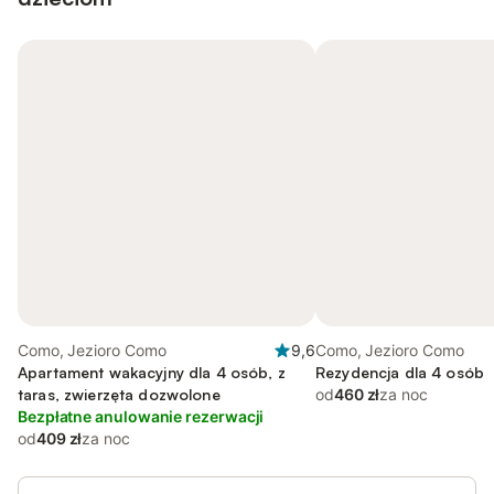
Como, Jezioro Como
9,6
Como, Jezioro Como
Apartament wakacyjny dla 4 osób, z
Rezydencja dla 4 osób
taras, zwierzęta dozwolone
od
460 zł
za noc
Bezpłatne anulowanie rezerwacji
od
409 zł
za noc