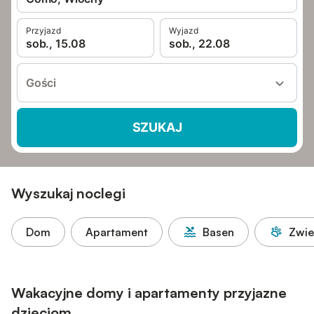
Przyjazd
Wyjazd
sob., 15.08
sob., 22.08
Gości
SZUKAJ
Wyszukaj noclegi
Dom
Apartament
Basen
Zwie
Wakacyjne domy i apartamenty przyjazne
dzieciom