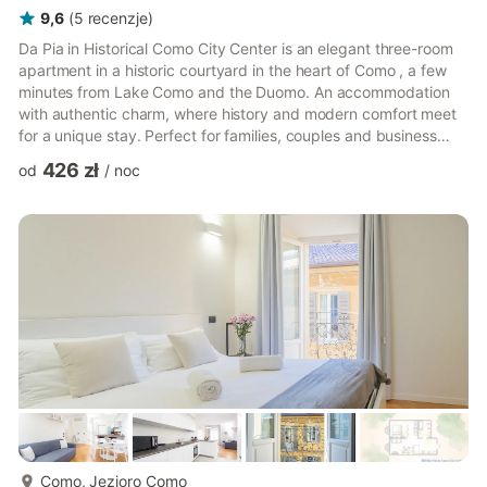
9,6
(
5
recenzje
)
Da Pia in Historical Como City Center is an elegant three-room
apartment in a historic courtyard in the heart of Como , a few
minutes from Lake Como and the Duomo. An accommodation
with authentic charm, where history and modern comfort meet
for a unique stay. Perfect for families, couples and business
travelers, it is the ideal base for experiencing Como on foot and
426 zł
od
/
noc
discovering its historic center. The apartment has two
bedrooms and cozy spaces: a double bedroom and a second
bedroom with double bed + single bed, ideal for groups or
families. The kitchen is fully equipped, while air conditio...
więcej...
Como, Jezioro Como