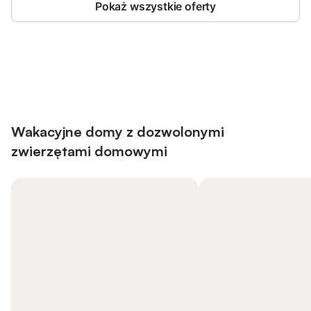
Pokaż wszystkie oferty
Save up to 10% on many properties with
Sign in
an account
Wakacyjne domy z dozwolonymi
zwierzętami domowymi