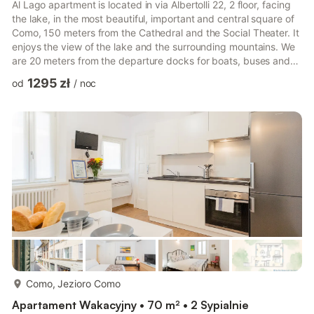
Al Lago apartment is located in via Albertolli 22, 2 floor, facing
the lake, in the most beautiful, important and central square of
Como, 150 meters from the Cathedral and the Social Theater. It
enjoys the view of the lake and the surrounding mountains. We
are 20 meters from the departure docks for boats, buses and
bike sharing and we are within the shopping streets. Your stay
1295 zł
od
/
noc
with us will be a unique experience. The apartment has a
balcony overlooking the lake, equipped with tables and chairs,
living / study area with large table, sitting area with large flat-
screen satellite TV, bedroom w...
więcej...
Como, Jezioro Como
Apartament Wakacyjny • 70 m² • 2 Sypialnie