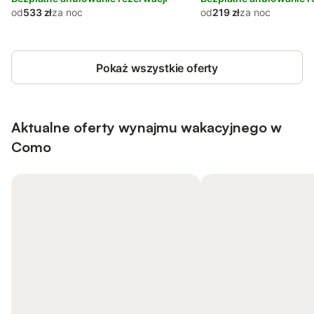
od
533 zł
za noc
od
219 zł
za noc
Pokaż wszystkie oferty
Aktualne oferty wynajmu wakacyjnego w
Como