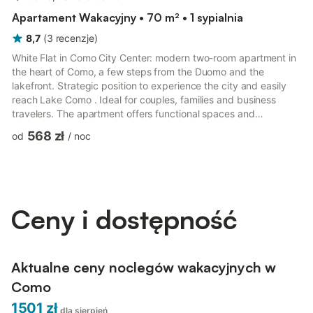
Apartament Wakacyjny • 70 m² • 1 sypialnia
8,7
(
3
recenzje
)
White Flat in Como City Center: modern two-room apartment in
the heart of Como, a few steps from the Duomo and the
lakefront. Strategic position to experience the city and easily
reach Lake Como . Ideal for couples, families and business
travelers. The apartment offers functional spaces and
contemporary comfort: ✔ Double bedroom with king-size bed
568 zł
od
/
noc
✔ Sofa bed in the living room ✔ Kitchen equipped with coffee
machine ✔ Bathroom with private hot tub ✔ Smart TV with
Netflix ✔ Fast WiFi ✔ Air conditioning ✔ Washer and dryer ✔
Second floor with elevator The central location allows for
walking dis...
Ceny i dostępność
Aktualne ceny noclegów wakacyjnych w
Como
1501 zł
dla sierpień