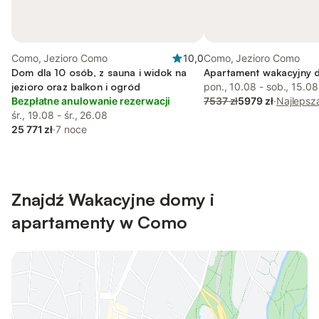
Como, Jezioro Como
10,0
Como, Jezioro Como
Dom dla 10 osób, z sauna i widok na
Apartament wakacyjny d
jezioro oraz balkon i ogród
pon., 10.08 - sob., 15.08
Bezpłatne anulowanie rezerwacji
7537 zł
5979 zł
·
Najlepsz
śr., 19.08 - śr., 26.08
25 771 zł
·
7 noce
Znajdź Wakacyjne domy i
apartamenty w Como