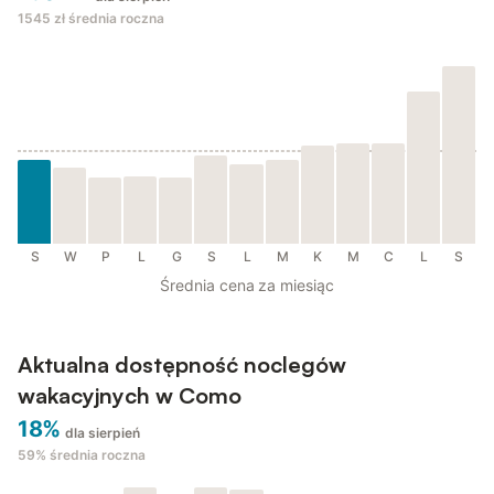
1545 zł
średnia roczna
S
W
P
L
G
S
L
M
K
M
C
L
S
Średnia cena za miesiąc
Aktualna dostępność noclegów
wakacyjnych w Como
18%
dla sierpień
59%
średnia roczna