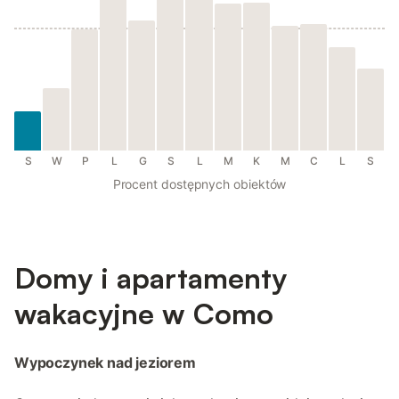
S
W
P
L
G
S
L
M
K
M
C
L
S
Procent dostępnych obiektów
Domy i apartamenty
wakacyjne w Como
Wypoczynek nad jeziorem