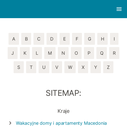
A
B
C
D
E
F
G
H
I
J
K
L
M
N
O
P
Q
R
S
T
U
V
W
X
Y
Z
SITEMAP:
Kraje
Wakacyjne domy i apartamenty
Macedonia