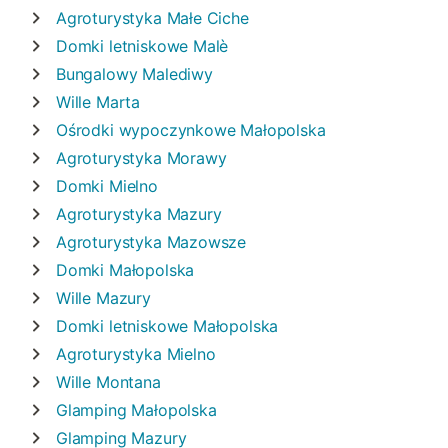
Agroturystyka
Małe Ciche
Domki letniskowe
Malè
Bungalowy
Malediwy
Wille
Marta
Ośrodki wypoczynkowe
Małopolska
Agroturystyka
Morawy
Domki
Mielno
Agroturystyka
Mazury
Agroturystyka
Mazowsze
Domki
Małopolska
Wille
Mazury
Domki letniskowe
Małopolska
Agroturystyka
Mielno
Wille
Montana
Glamping
Małopolska
Glamping
Mazury