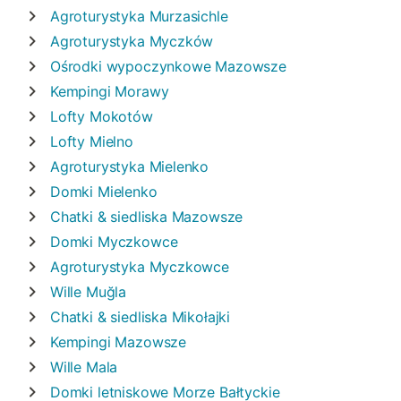
Agroturystyka
Murzasichle
Agroturystyka
Myczków
Ośrodki wypoczynkowe
Mazowsze
Kempingi
Morawy
Lofty
Mokotów
Lofty
Mielno
Agroturystyka
Mielenko
Domki
Mielenko
Chatki & siedliska
Mazowsze
Domki
Myczkowce
Agroturystyka
Myczkowce
Wille
Muğla
Chatki & siedliska
Mikołajki
Kempingi
Mazowsze
Wille
Mala
Domki letniskowe
Morze Bałtyckie