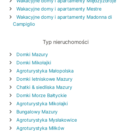
Wakacyjne domy i apartamenty
Międzyzdroje
Wakacyjne domy i apartamenty
Mestre
Wakacyjne domy i apartamenty
Madonna di
Campiglio
Typ nieruchomości
Domki
Mazury
Domki
Mikołajki
Agroturystyka
Małopolska
Domki letniskowe
Mazury
Chatki & siedliska
Mazury
Domki
Morze Bałtyckie
Agroturystyka
Mikołajki
Bungalowy
Mazury
Agroturystyka
Mysłakowice
Agroturystyka
Miłków