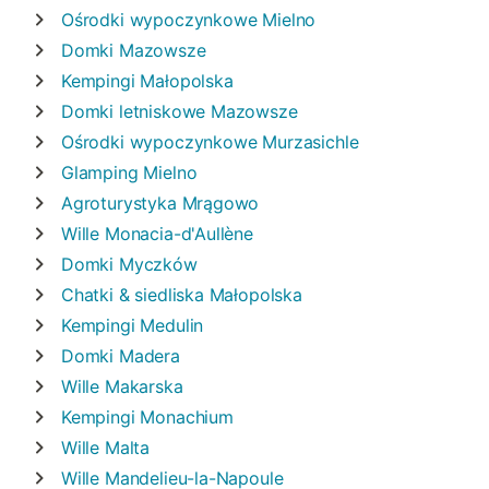
Ośrodki wypoczynkowe
Mielno
Domki
Mazowsze
Kempingi
Małopolska
Domki letniskowe
Mazowsze
Ośrodki wypoczynkowe
Murzasichle
Glamping
Mielno
Agroturystyka
Mrągowo
Wille
Monacia-d'Aullène
Domki
Myczków
Chatki & siedliska
Małopolska
Kempingi
Medulin
Domki
Madera
Wille
Makarska
Kempingi
Monachium
Wille
Malta
Wille
Mandelieu-la-Napoule