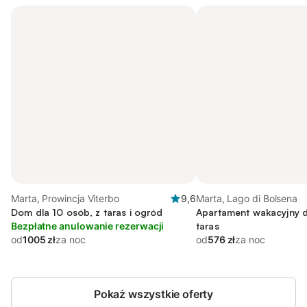
Marta, Prowincja Viterbo
9,6
Marta, Lago di Bolsena
Dom dla 10 osób, z taras i ogród
Apartament wakacyjny d
Bezpłatne anulowanie rezerwacji
taras
od
1005 zł
za noc
od
576 zł
za noc
Pokaż wszystkie oferty