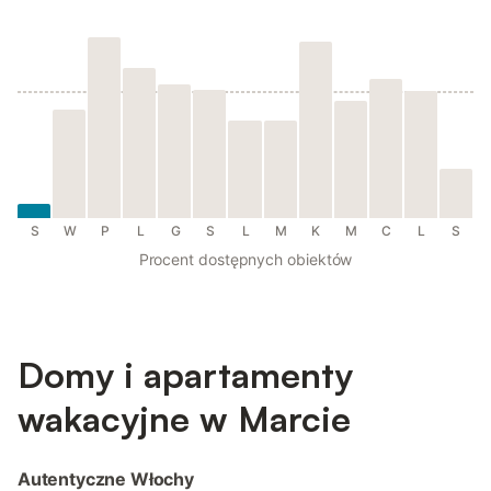
S
W
P
L
G
S
L
M
K
M
C
L
S
Procent dostępnych obiektów
Domy i apartamenty
wakacyjne w Marcie
Autentyczne Włochy