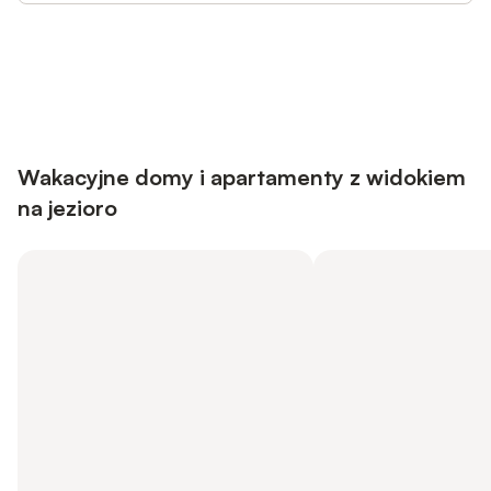
Save up to 10% on many properties with
Sign in
an account
Wakacyjne domy i apartamenty z widokiem
na jezioro