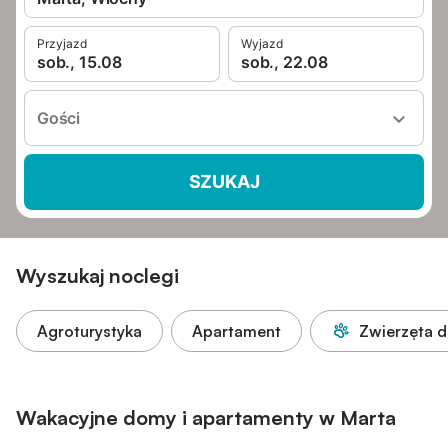
Przyjazd
Wyjazd
sob., 15.08
sob., 22.08
Gości
SZUKAJ
Wyszukaj noclegi
Agroturystyka
Apartament
Zwierzęta 
Wakacyjne domy i apartamenty w Marta