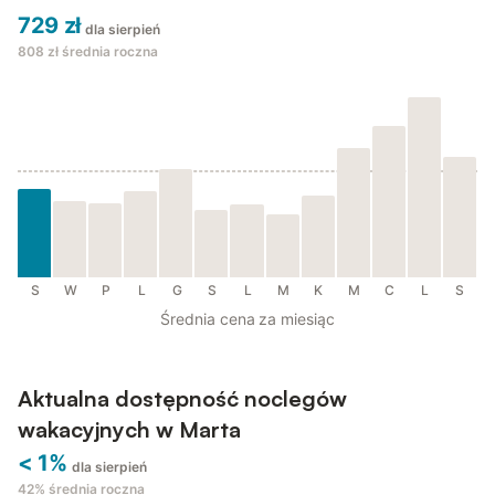
729 zł
dla sierpień
808 zł
średnia roczna
S
W
P
L
G
S
L
M
K
M
C
L
S
Średnia cena za miesiąc
Aktualna dostępność noclegów
wakacyjnych w Marta
< 1%
dla sierpień
42%
średnia roczna