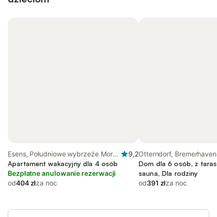
Esens, Południowe wybrzeże Morza
9,2
Otterndorf, Bremerhave
Północnego
Apartament wakacyjny dla 4 osób
Dom dla 6 osób, z taras
Bezpłatne anulowanie rezerwacji
sauna, Dla rodziny
od
404 zł
za noc
od
391 zł
za noc