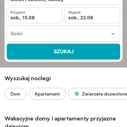
Przyjazd
Wyjazd
sob., 15.08
sob., 22.08
Gości
SZUKAJ
Wyszukaj noclegi
Dom
Apartament
Zwierzęta dozwolon
Wakacyjne domy i apartamenty przyjazne
dzieciom