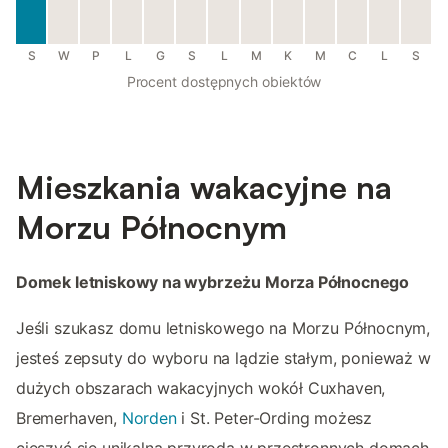
S
W
P
L
G
S
L
M
K
M
C
L
S
Procent dostępnych obiektów
Mieszkania wakacyjne na
Morzu Północnym
Domek letniskowy na wybrzeżu Morza Północnego
Jeśli szukasz domu letniskowego na Morzu Północnym,
jesteś zepsuty do wyboru na lądzie stałym, ponieważ w
dużych obszarach wakacyjnych wokół Cuxhaven,
Bremerhaven,
Norden
i St. Peter-Ording możesz
cieszyć się unikalną przyrodą w przestronnych domach