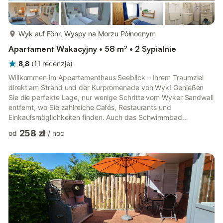
więcej...
Wyk auf Föhr, Wyspy na Morzu Północnym
Apartament Wakacyjny • 58 m² • 2 Sypialnie
8,8
(
11
recenzje
)
Willkommen im Appartementhaus Seeblick – Ihrem Traumziel
direkt am Strand und der Kurpromenade von Wyk! Genießen
Sie die perfekte Lage, nur wenige Schritte vom Wyker Sandwall
entfernt, wo Sie zahlreiche Cafés, Restaurants und
Einkaufsmöglichkeiten finden. Auch das Schwimmbad
AquaFöhr und das Kurmittelhaus sind in wenigen Gehminuten zu
258 zł
od
/
noc
erreichen. Ab einem Aufenthalt von 18 Übernachtungen sind die
Wäschepakete bereits inklusive, sodass Sie sich um nichts
kümmern müssen. In der Hauptsaison und in den Ferienzeiten
sind An- und Abreise nur mittwochs möglich, damit Sie den
perfekten Urlaubstag in...