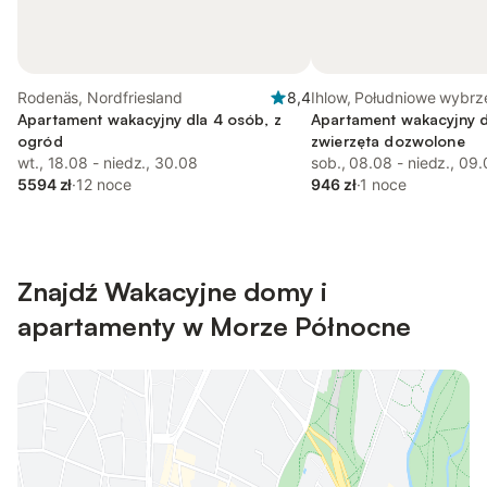
Rodenäs, Nordfriesland
8,4
Ihlow, Południowe wybrz
Apartament wakacyjny dla 4 osób, z
Morza Północnego
Apartament wakacyjny d
ogród
zwierzęta dozwolone
wt., 18.08 - niedz., 30.08
sob., 08.08 - niedz., 09
5594 zł
·
12 noce
946 zł
·
1 noce
Znajdź Wakacyjne domy i
apartamenty w Morze Północne