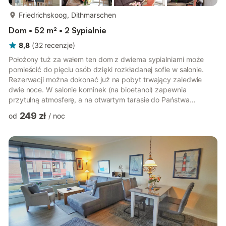
więcej...
Friedrichskoog, Dithmarschen
Dom • 52 m² • 2 Sypialnie
8,8
(
32
recenzje
)
Położony tuż za wałem ten dom z dwiema sypialniami może
pomieścić do pięciu osób dzięki rozkładanej sofie w salonie.
Rezerwacji można dokonać już na pobyt trwający zaledwie
dwie noce. W salonie kominek (na bioetanol) zapewnia
przytulną atmosferę, a na otwartym tarasie do Państwa
dyspozycji jest grill i meble ogrodowe, które pozwolą spędzić
249 zł
od
/
noc
relaksujące chwile w słońcu. Pomyślano również o
najmłodszych – bezpłatnie udostępniamy łóżeczko dziecięce i
krzesełko do karmienia. Dzięki elastycznemu systemowi cen
dziennych można znaleźć oferty na każdą kieszeń i na każdy
rodzaj wakacji – od spontanic...