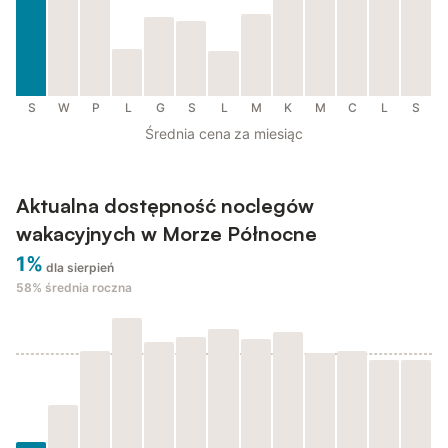
S
W
P
L
G
S
L
M
K
M
C
L
S
Średnia cena za miesiąc
Aktualna dostępność noclegów
wakacyjnych w Morze Północne
1%
dla sierpień
58%
średnia roczna