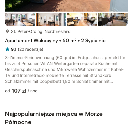
więcej...
St. Peter-Ording, Nordfriesland
Apartament Wakacyjny • 60 m² • 2 Sypialnie
9,1
(
20
recenzje
)
3-Zimmer-Ferienwohnung (60 qm) im Erdgeschoss, perfekt für
bis zu 4 Personen WLAN Wintergarten separate Küche mit
Geschirrspülmaschine und Mikrowelle Wohnzimmer mit Kabel-
TV und Internetradio möblierte Terrasse mit Strandkorb
Schlafzimmer mit Doppelbett 1,80 m Schlafzimmer mit
Doppelbett 1,40 m und Kabel-TV für Kinder steht ein Hochstuhl
107 zł
od
/
noc
und ein Reisebett zur Verfügung Duschbad mit WC, Fön
Parkplatz am Haus Fahrradraum Haustiere sind nicht erlaubt. 3-
Zimmer • Wintergarten • separate Küche • Terrasse mit
Strandkorb • Kabel-TV • Intenetradio • WLAN Nicht weit vom
Najpopularniejsze miejsca w Morze
Nordseedeich und Strand entfe...
Północne