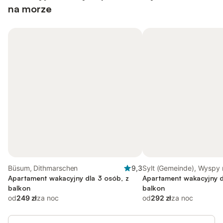
na morze
Büsum, Dithmarschen
9,3
Sylt (Gemeinde), Wyspy
Apartament wakacyjny dla 3 osób, z
Północnym
Apartament wakacyjny d
balkon
balkon
od
249 zł
za noc
od
292 zł
za noc