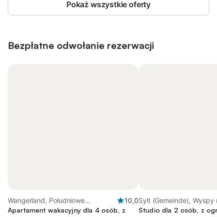
Pokaż wszystkie oferty
Bezpłatne odwołanie rezerwacji
Wangerland, Południowe
10,0
Sylt (Gemeinde), Wyspy
wybrzeże Morza Północnego
Apartament wakacyjny dla 4 osób, z
Północnym
Studio dla 2 osób, z ogr