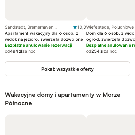
Sandstedt, Bremerhaven
10,0
Wiefelstede, Południow
Cuxhaven
Apartament wakacyjny dla 6 osób, z
Morza Północnego
Dom dla 6 osób, z widok
widok na jezioro, zwierzęta dozwolone
ogród, zwierzęta dozw
Bezpłatne anulowanie rezerwacji
Bezpłatne anulowanie r
od
494 zł
za noc
od
254 zł
za noc
Pokaż wszystkie oferty
Wakacyjne domy i apartamenty w Morze
Północne