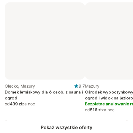
Olecko, Mazury
9,7
Mazury
Domek letniskowy dla 6 osób, z sauna i
Ośrodek wypoczynkowy 
ogród
ogród i widok na jezior
od
439 zł
za noc
Bezpłatne anulowanie r
od
516 zł
za noc
Pokaż wszystkie oferty