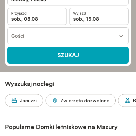
Przyjazd
Wyjazd
sob., 08.08
sob., 15.08
Gości
SZUKAJ
Wyszukaj noclegi
Jacuzzi
Zwierzęta dozwolone
B
Popularne Domki letniskowe na Mazury