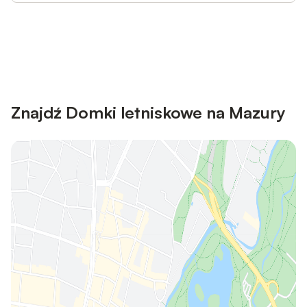
Save up to 10% on many properties with
Sign in
an account
Znajdź Domki letniskowe na Mazury