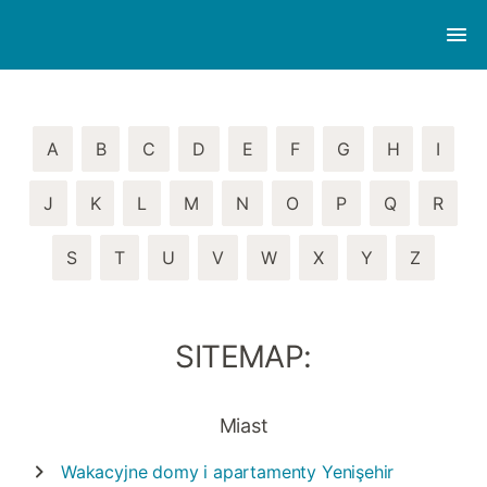
A
B
C
D
E
F
G
H
I
J
K
L
M
N
O
P
Q
R
S
T
U
V
W
X
Y
Z
SITEMAP:
Miast
Wakacyjne domy i apartamenty
Yenişehir