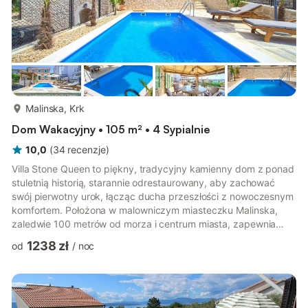
więcej...
Malinska, Krk
Dom Wakacyjny • 105 m² • 4 Sypialnie
10,0
(
34
recenzje
)
Villa Stone Queen to piękny, tradycyjny kamienny dom z ponad
stuletnią historią, starannie odrestaurowany, aby zachować
swój pierwotny urok, łącząc ducha przeszłości z nowoczesnym
komfortem. Położona w malowniczym miasteczku Malinska,
zaledwie 100 metrów od morza i centrum miasta, zapewnia
łatwy dostęp do plaży, sklepów, restauracji i lokalnych atrakcji.
1238 zł
od
/
noc
Jeśli szukasz pięciogwiazdkowego luksusowego
zakwaterowania, w którym możesz naprawdę odpocząć i
cieszyć się doskonałym połączeniem tradycji i nowoczesności,
Villa Stone Queen jest idealnym wyborem na Twoje wakacje.
Lokalizacja willi jest b...