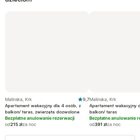
Malinska, Krk
9,7
Malinska, Krk
Apartament wakacyjny dla 4 osób, z
Apartament wakacyjny d
balkon/ taras, zwierzęta dozwolone
balkon/ taras
Bezpłatne anulowanie rezerwacji
Bezpłatne anulowanie r
od
215 zł
za noc
od
391 zł
za noc