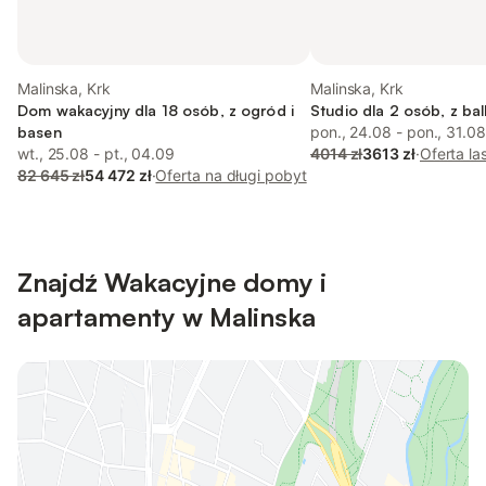
Malinska, Krk
Malinska, Krk
Dom wakacyjny dla 18 osób, z ogród i
Studio dla 2 osób, z bal
basen
pon., 24.08 - pon., 31.08
wt., 25.08 - pt., 04.09
4014 zł
3613 zł
·
Oferta la
82 645 zł
54 472 zł
·
Oferta na długi pobyt
Znajdź Wakacyjne domy i
apartamenty w Malinska