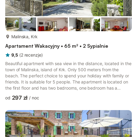
więcej...
Malinska, Krk
Apartament Wakacyjny • 65 m² • 2 Sypialnie
9,5
(
2
recenzje
)
Beautiful apartment with sea view in the distance, located in the
town of Malinska, island of Krk. Only 500 meters from the
beach. The perfect choice to spend your holiday with family or
friends. It is suitable for 5 people. The apartment is located on
the first floor and has two bedrooms, one bedroom has a
double bed, one has two single beds and one extra bed for 1
297 zł
od
/
noc
person located in living room, SAT TV, baby cot available. The
apartment has a fully equipped kitchen with dining room and
living room (oven, stove, microwave, kettle, refrigerator, toaster,
coffee maker, table, chairs, sofa, TV...