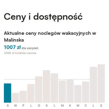
Jedna sypialnia wyposażona jest w łóżko małżeńskie, a druga
w 2 łóżka p...
Ceny i dostępność
Aktualne ceny noclegów wakacyjnych w
Malinska
1007 zł
dla sierpień
1006 zł
średnia roczna
S
W
P
L
G
S
L
M
K
M
C
L
S