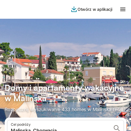
Otwórz w aplikacji
Domy i apartamenty wakacyjne
w Malinska
Rozpocznij wyszukiwanie 433 homes w Malinska teraz!
Cel podróży
Malinska, Chorwacja