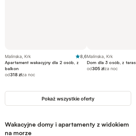
Malinska, Krk
8,6
Malinska, Krk
Apartament wakacyjny dla 2 osób, z
Dom dla 3 osób, z taras
balkon
od
305 zł
za noc
od
318 zł
za noc
Pokaż wszystkie oferty
Wakacyjne domy i apartamenty z widokiem
na morze