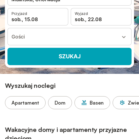
Przyjazd
Wyjazd
sob., 15.08
sob., 22.08
Gości
SZUKAJ
Wyszukaj noclegi
Apartament
Dom
Basen
Zwie
Wakacyjne domy i apartamenty przyjazne
dzieciom