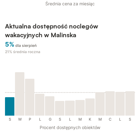
Średnia cena za miesiąc
Aktualna dostępność noclegów
wakacyjnych w Malinska
5%
dla sierpień
21%
średnia roczna
S
W
P
L
G
S
L
M
K
M
C
L
S
Procent dostępnych obiektów