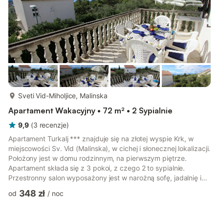
więcej...
Sveti Vid-Miholjice, Malinska
Apartament Wakacyjny • 72 m² • 2 Sypialnie
9,9
(
3
recenzje
)
Apartament Turkalj *** znajduje się na złotej wyspie Krk, w
miejscowości Sv. Vid (Malinska), w cichej i słonecznej lokalizacji.
Położony jest w domu rodzinnym, na pierwszym piętrze.
Apartament składa się z 3 pokoi, z czego 2 to sypialnie.
Przestronny salon wyposażony jest w narożną sofę, jadalnię i
wyjście na balkon. Z balkonu roztacza się piękny widok na
348 zł
od
/
noc
morze. Kuchnia posiada kuchenkę gazową (3 palniki),
kuchenkę elektryczną (1 płyta), piekarnik, lodówkę (z
zamrażarką) oraz ekspres do kawy, łazienkę z wanną i toaletą.