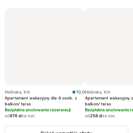
Malinska, Krk
10,0
Malinska, Krk
Apartament wakacyjny dla 4 osób, z
Apartament wakacyjny d
balkon/ taras
balkon/ taras
Bezpłatne anulowanie rezerwacji
Bezpłatne anulowanie r
od
976 zł
za noc
od
258 zł
za noc