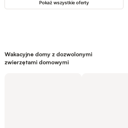
Pokaż wszystkie oferty
Save up to 10% on many properties with
Sign in
an account
Wakacyjne domy z dozwolonymi
zwierzętami domowymi