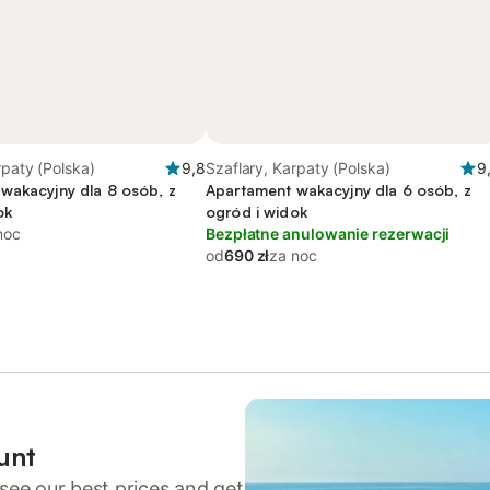
rpaty (Polska)
9,8
Szaflary, Karpaty (Polska)
9
wakacyjny dla 8 osób, z
Apartament wakacyjny dla 6 osób, z
ok
ogród i widok
noc
Bezpłatne anulowanie rezerwacji
od
690 zł
za noc
unt
see our best prices and get