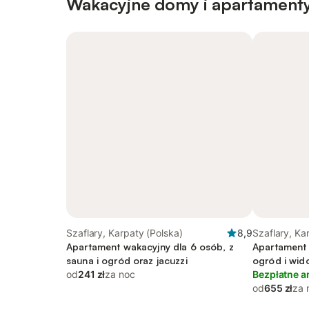
Wakacyjne domy i apartament
Szaflary, Karpaty (Polska)
8,9
Szaflary, Ka
Apartament wakacyjny dla 6 osób, z
Apartament 
sauna i ogród oraz jacuzzi
ogród i wid
od
241 zł
za noc
Bezpłatne a
od
655 zł
za 