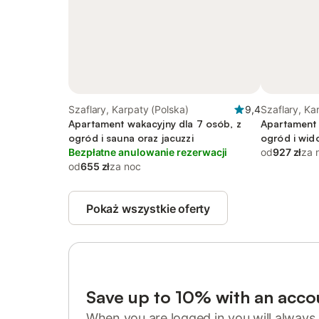
Szaflary, Karpaty (Polska)
9,4
Szaflary, Ka
Apartament wakacyjny dla 7 osób, z
Apartament 
ogród i sauna oraz jacuzzi
ogród i wid
Bezpłatne anulowanie rezerwacji
od
927 zł
za 
od
655 zł
za noc
Pokaż wszystkie oferty
Save up to 10% with an acco
When you are logged in you will always 