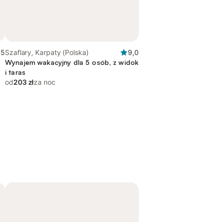
,5
Szaflary, Karpaty (Polska)
9,0
Wynajem wakacyjny dla 5 osób, z widok
i taras
od
203 zł
za noc