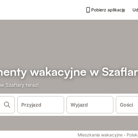
Pobierz aplikację
Ud
enty wakacyjne w Szafla
 Szaflary teraz!
Przyjazd
Wyjazd
Gości
·
Mieszkania wakacyjne
Polsk