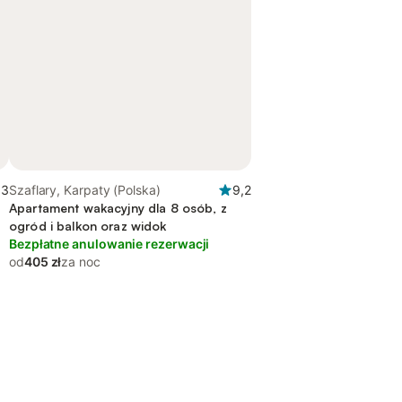
,3
Szaflary, Karpaty (Polska)
9,2
Apartament wakacyjny dla 8 osób, z
ogród i balkon oraz widok
Bezpłatne anulowanie rezerwacji
od
405 zł
za noc