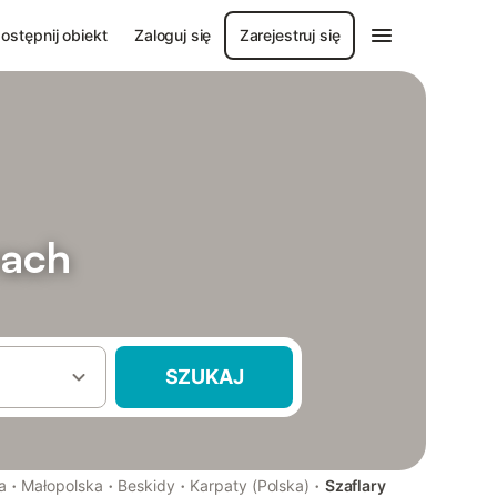
ostępnij obiekt
Zaloguj się
Zarejestruj się
rach
SZUKAJ
·
·
·
·
a
Małopolska
Beskidy
Karpaty (Polska)
Szaflary