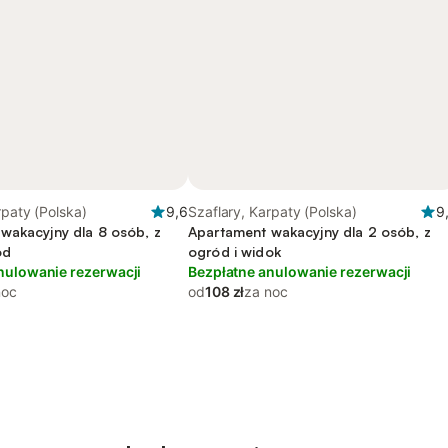
rpaty (Polska)
9,6
Szaflary, Karpaty (Polska)
9
wakacyjny dla 8 osób, z
Apartament wakacyjny dla 2 osób, z
ód
ogród i widok
nulowanie rezerwacji
Bezpłatne anulowanie rezerwacji
noc
od
108 zł
za noc