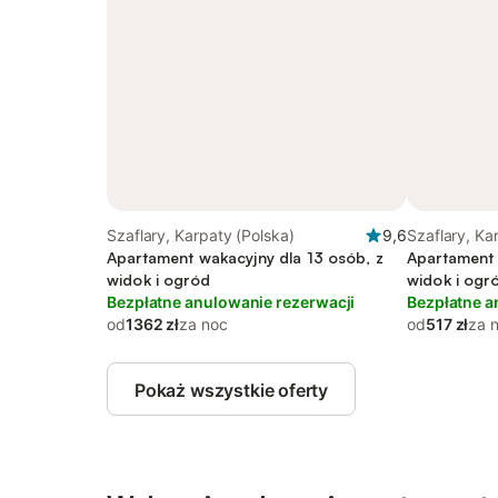
Szaflary, Karpaty (Polska)
9,6
Szaflary, Ka
Apartament wakacyjny dla 13 osób, z
Apartament 
widok i ogród
widok i ogr
Bezpłatne anulowanie rezerwacji
Bezpłatne a
od
1362 zł
za noc
od
517 zł
za 
Pokaż wszystkie oferty