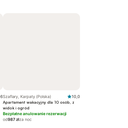
,6
Szaflary, Karpaty (Polska)
10,0
Apartament wakacyjny dla 10 osób, z
widok i ogród
Bezpłatne anulowanie rezerwacji
od
987 zł
za noc