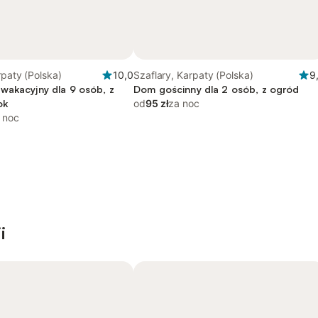
rpaty (Polska)
10,0
Szaflary, Karpaty (Polska)
9
wakacyjny dla 9 osób, z
Dom gościnny dla 2 osób, z ogród
ok
od
95 zł
za noc
 noc
i