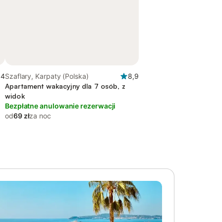
,4
Szaflary, Karpaty (Polska)
8,9
Apartament wakacyjny dla 7 osób, z
widok
Bezpłatne anulowanie rezerwacji
od
69 zł
za noc