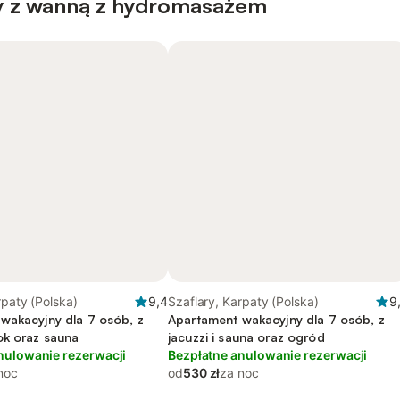
y z wanną z hydromasażem
rpaty (Polska)
9,4
Szaflary, Karpaty (Polska)
9
wakacyjny dla 7 osób, z
Apartament wakacyjny dla 7 osób, z
ok oraz sauna
jacuzzi i sauna oraz ogród
nulowanie rezerwacji
Bezpłatne anulowanie rezerwacji
noc
od
530 zł
za noc