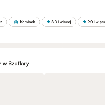
et
Kominek
8,0
i więcej
9,0
i więc
 w Szaflary