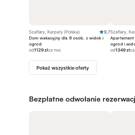
Szaflary, Karpaty (Polska)
9,7
Szaflary, Ka
Dom wakacyjny dla 8 osób, z widok i
Apartament 
ogród
ogród i wid
od
1129 zł
za noc
od
1349 zł
za
Pokaż wszystkie oferty
Bezpłatne odwołanie rezerwacj