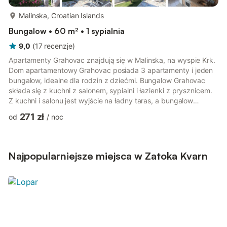
więcej...
Malinska, Croatian Islands
Bungalow • 60 m² • 1 sypialnia
9,0
(
17
recenzje
)
Apartamenty Grahovac znajdują się w Malinska, na wyspie Krk.
Dom apartamentowy Grahovac posiada 3 apartamenty i jeden
bungalow, idealne dla rodzin z dziećmi. Bungalow Grahovac
składa się z kuchni z salonem, sypialni i łazienki z prysznicem.
Z kuchni i salonu jest wyjście na ładny taras, a bungalow
znajduje się na parterze. Kuchnia wyposażona jest w
271 zł
od
/
noc
elektryczno-gazową płytę grzewczą, piekarnik, ekspres do
kawy, lodówkę z zamrażarką. W salonie znajduje się
rozkładana sofa dla 2 osób oraz telewizor. Dostępne jest
bezpłatne WiFi, wspólny grill i prywatny parking. Przy
Najpopularniejsze miejsca w Zatoka Kvarn
maksymalnym obłożeniu apar...