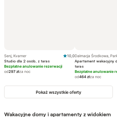
Senj, Kvarner
10,0
Dalmacja Środkowa, Par
Studio dla 2 osób, z taras
Narodowy Paklenica
Apartament wakacyjny d
Bezpłatne anulowanie rezerwacji
taras
od
297 zł
za noc
Bezpłatne anulowanie r
od
464 zł
za noc
Pokaż wszystkie oferty
Wakacyjne domy i apartamenty z widokiem