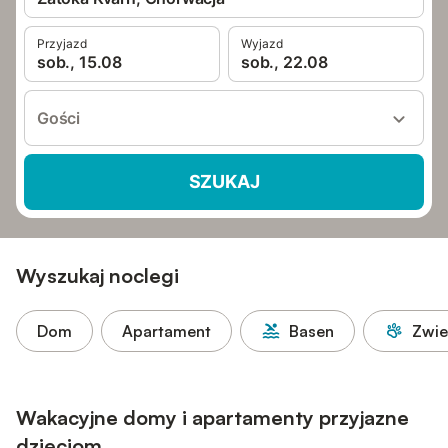
Przyjazd
Wyjazd
sob., 15.08
sob., 22.08
Gości
SZUKAJ
Wyszukaj noclegi
Dom
Apartament
Basen
Zwie
Wakacyjne domy i apartamenty przyjazne
dzieciom