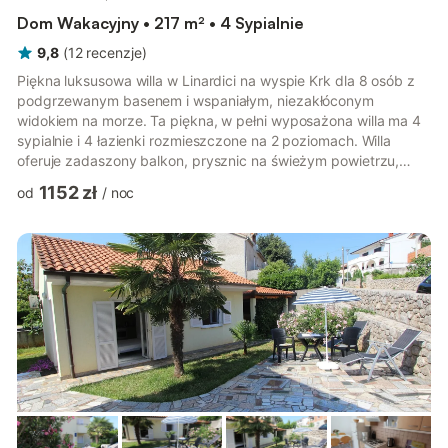
Dom Wakacyjny • 217 m² • 4 Sypialnie
9,8
(
12
recenzje
)
Piękna luksusowa willa w Linardici na wyspie Krk dla 8 osób z
podgrzewanym basenem i wspaniałym, niezakłóconym
widokiem na morze. Ta piękna, w pełni wyposażona willa ma 4
sypialnie i 4 łazienki rozmieszczone na 2 poziomach. Willa
oferuje zadaszony balkon, prysznic na świeżym powietrzu,
jadalnię, Wi-Fi, kominek w salonie, sejf, 3 prywatne miejsca
1152 zł
od
/
noc
parkingowe i wszystko inne, czego potrzeba do beztroskich
wakacji. Basen czynny w dniach 26.04-15.10.