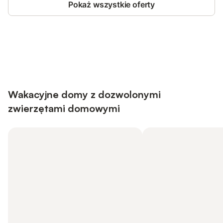
Pokaż wszystkie oferty
Save up to 10% on many properties with
Sign in
an account
Wakacyjne domy z dozwolonymi
zwierzętami domowymi