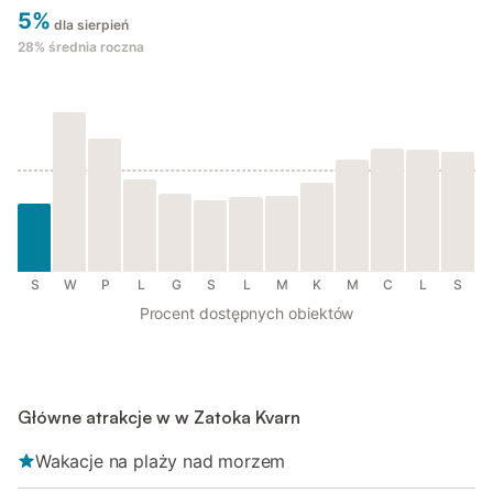
5%
dla sierpień
28%
średnia roczna
S
W
P
L
G
S
L
M
K
M
C
L
S
Procent dostępnych obiektów
Główne atrakcje w w Zatoka Kvarn
Wakacje na plaży nad morzem