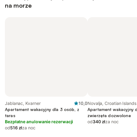
na morze
Jablanac, Kvarner
10,0
Novalja, Croatian Islands
Apartament wakacyjny dla 3 osób, z
Apartament wakacyjny d
taras
zwierzęta dozwolone
Bezpłatne anulowanie rezerwacji
od
340 zł
za noc
od
516 zł
za noc