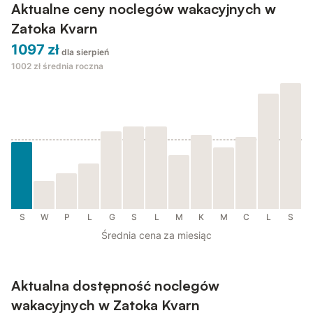
Aktualne ceny noclegów wakacyjnych w
Zatoka Kvarn
1097 zł
dla sierpień
1002 zł
średnia roczna
S
W
P
L
G
S
L
M
K
M
C
L
S
Średnia cena za miesiąc
Aktualna dostępność noclegów
wakacyjnych w Zatoka Kvarn