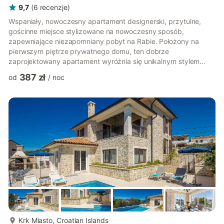
9,7
(
6
recenzje
)
Wspaniały, nowoczesny apartament designerski, przytulne,
gościnne miejsce stylizowane na nowoczesny sposób,
zapewniające niezapomniany pobyt na Rabie. Położony na
pierwszym piętrze prywatnego domu, ten dobrze
zaprojektowany apartament wyróżnia się unikalnym stylem
łączącym śródziemnomorskie cechy z kolorowymi etnicznymi i
387 zł
od
/
noc
bohemistycznymi dekoracjami – ze skośnymi sufitami,
podłogami laminowanymi i nowoczesnymi meblami – to idealne
miejsce na romantyczny wypad do Supetarska Draga, Rab.
Główną przestrzenią dzienną jest połączona jadalnia i salon.
Kuchnia wyposażona jest we wszystkie nowoczesn...
więcej...
Krk Miasto, Croatian Islands