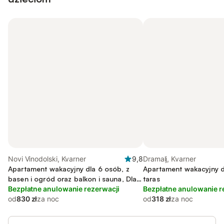
Novi Vinodolski, Kvarner
9,8
Dramalj, Kvarner
Apartament wakacyjny dla 6 osób, z
Apartament wakacyjny d
basen i ogród oraz balkon i sauna, Dla
taras
rodziny
Bezpłatne anulowanie rezerwacji
Bezpłatne anulowanie r
od
830 zł
za noc
od
318 zł
za noc