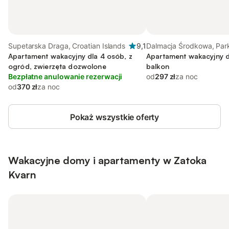
Supetarska Draga, Croatian Islands
9,1
Dalmacja Środkowa, Par
Apartament wakacyjny dla 4 osób, z
Narodowy Paklenica
Apartament wakacyjny d
ogród, zwierzęta dozwolone
balkon
Bezpłatne anulowanie rezerwacji
od
297 zł
za noc
od
370 zł
za noc
Pokaż wszystkie oferty
Wakacyjne domy i apartamenty w Zatoka
Kvarn