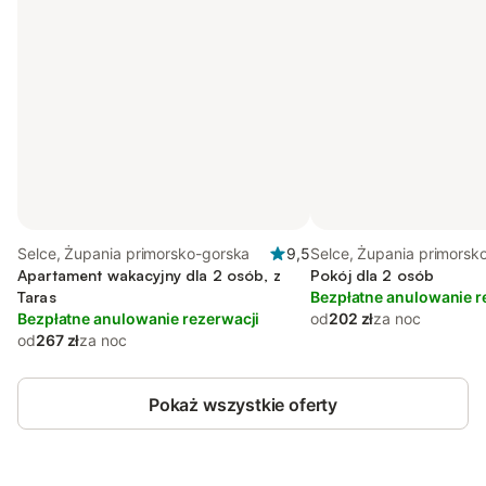
Selce, Żupania primorsko-gorska
9,5
Selce, Żupania primorsk
Apartament wakacyjny dla 2 osób, z
Pokój dla 2 osób
Taras
Bezpłatne anulowanie r
Bezpłatne anulowanie rezerwacji
od
202 zł
za noc
od
267 zł
za noc
Pokaż wszystkie oferty