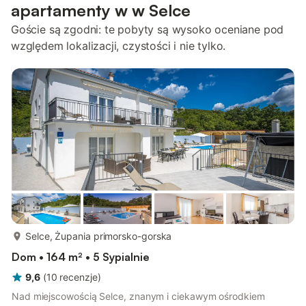
apartamenty w w Selce
Goście są zgodni: te pobyty są wysoko oceniane pod
względem lokalizacji, czystości i nie tylko.
więcej...
Selce, Żupania primorsko-gorska
Dom • 164 m² • 5 Sypialnie
9,6
(
10
recenzje
)
Nad miejscowością Selce, znanym i ciekawym ośrodkiem