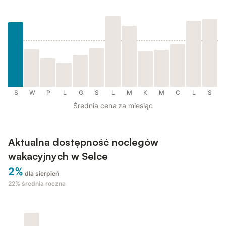
S
W
P
L
G
S
L
M
K
M
C
L
S
Średnia cena za miesiąc
Aktualna dostępność noclegów
wakacyjnych w Selce
2%
dla sierpień
22%
średnia roczna