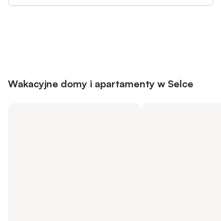
Save up to 10% on many properties with
Sign in
an account
Wakacyjne domy i apartamenty w Selce