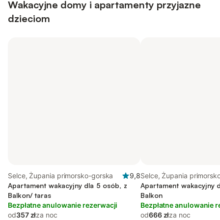
Wakacyjne domy i apartamenty przyjazne
dzieciom
Selce, Żupania primorsko-gorska
9,8
Selce, Żupania primorsk
Apartament wakacyjny dla 5 osób, z
Apartament wakacyjny d
Balkon/ taras
Balkon
Bezpłatne anulowanie rezerwacji
Bezpłatne anulowanie r
od
357 zł
za noc
od
666 zł
za noc