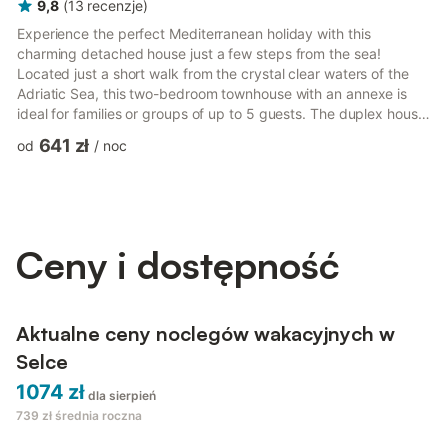
9,8
(
13
recenzje
)
Experience the perfect Mediterranean holiday with this
charming detached house just a few steps from the sea!
Located just a short walk from the crystal clear waters of the
Adriatic Sea, this two-bedroom townhouse with an annexe is
ideal for families or groups of up to 5 guests. The duplex house
has exits on four sides for easy accessibility to the delightful
641 zł
od
/
noc
private garden, outside BBQ with dining and the fully-equipped
summer kitchen. The house is nestled under the shade of big
old trees and the open-air BBQ and dining area are located on
the east side, so that can enjoy in the shade duri...
Ceny i dostępność
Aktualne ceny noclegów wakacyjnych w
Selce
1074 zł
dla sierpień
739 zł
średnia roczna