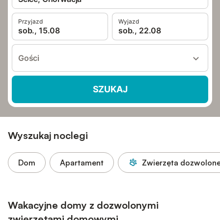
Przyjazd
Wyjazd
sob., 15.08
sob., 22.08
Gości
SZUKAJ
Wyszukaj noclegi
Dom
Apartament
Zwierzęta dozwolon
Wakacyjne domy z dozwolonymi
zwierzętami domowymi