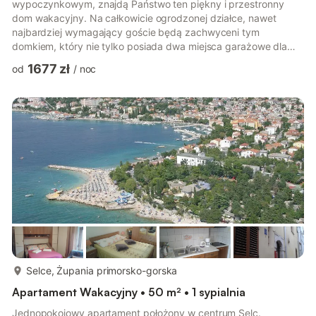
wypoczynkowym, znajdą Państwo ten piękny i przestronny
dom wakacyjny. Na całkowicie ogrodzonej działce, nawet
najbardziej wymagający goście będą zachwyceni tym
domkiem, który nie tylko posiada dwa miejsca garażowe dla
Państwa pojazdów. Na parterze znajduje się salon z kuchnią i
1677 zł
od
/
noc
dwie sypialnie z łazienkami, natomiast na piętrze są jeszcze
trzy sypialnie z łazienkami. Selce to typowo śródziemnomorskie
miejsce z zapleczem rekreacyjnym, bogatą ofertą
gastronomiczną, promenadami i wieloma możliwościami
spędzenia relaksującego i aktywnego urlop...
więcej...
Selce, Żupania primorsko-gorska
Apartament Wakacyjny • 50 m² • 1 sypialnia
Jednopokojowy apartament położony w centrum Selc.