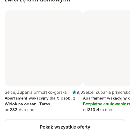
Selce, Żupania primorsko-gorska
9,0
Selce, Żupania primorsk
Apartament wakacyjny dla 5 osób, z
Apartament wakacyjny d
Widok na ocean i Taras
Bezpłatne anulowanie r
od
232 zł
za noc
od
310 zł
za noc
Pokaż wszystkie oferty