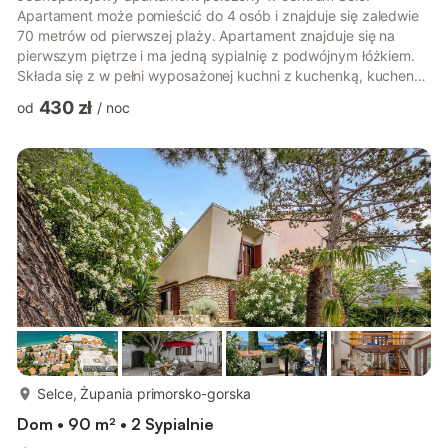
Apartament może pomieścić do 4 osób i znajduje się zaledwie
70 metrów od pierwszej plaży. Apartament znajduje się na
pierwszym piętrze i ma jedną sypialnię z podwójnym łóżkiem.
Składa się z w pełni wyposażonej kuchni z kuchenką, kuchenką
mikrofalową, czajnikiem, lodówką, tosterem, ekspresem do
430 zł
od
/
noc
kawy, jadalnią i salonem, łazienką z prysznicem, pralką i
suszarką do włosów. Podczas pobytu Goście mogą korzystać z
balkonu z widokiem na ogród. Miejscowość Selce położona jest
w malowniczej zatoce w pobliżu Crikvenicy, w jednej z
najbardziej zróżnico...
więcej...
Selce, Żupania primorsko-gorska
Dom • 90 m² • 2 Sypialnie