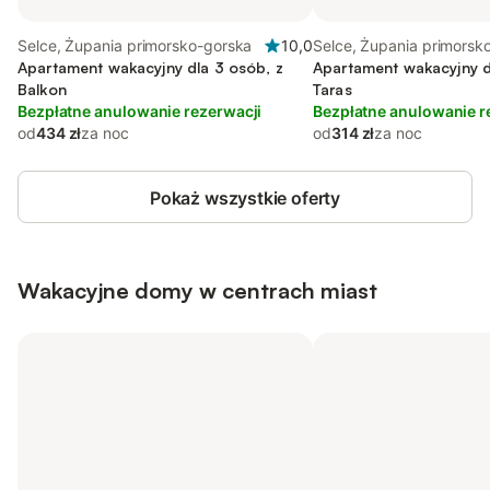
Selce, Żupania primorsko-gorska
10,0
Selce, Żupania primorsk
Apartament wakacyjny dla 3 osób, z
Apartament wakacyjny d
Balkon
Taras
Bezpłatne anulowanie rezerwacji
Bezpłatne anulowanie r
od
434 zł
za noc
od
314 zł
za noc
Pokaż wszystkie oferty
Wakacyjne domy w centrach miast