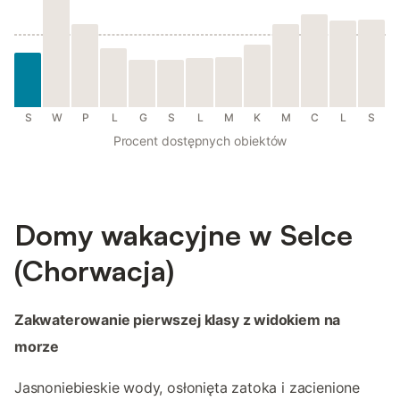
S
W
P
L
G
S
L
M
K
M
C
L
S
Procent dostępnych obiektów
Domy wakacyjne w Selce
(Chorwacja)
Zakwaterowanie pierwszej klasy z widokiem na
morze
Jasnoniebieskie wody, osłonięta zatoka i zacienione