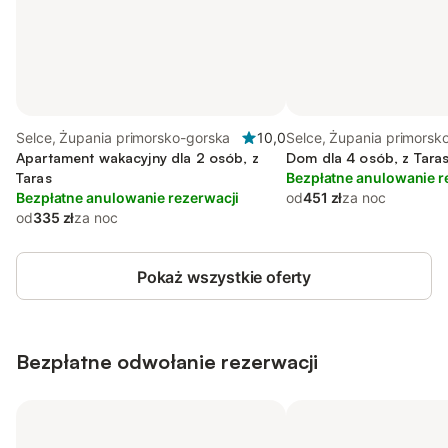
Selce, Żupania primorsko-gorska
10,0
Selce, Żupania primorsk
Apartament wakacyjny dla 2 osób, z
Dom dla 4 osób, z Tara
Taras
Bezpłatne anulowanie r
Bezpłatne anulowanie rezerwacji
od
451 zł
za noc
od
335 zł
za noc
Pokaż wszystkie oferty
Bezpłatne odwołanie rezerwacji