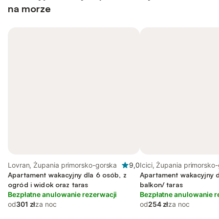
na morze
Lovran, Żupania primorsko-gorska
9,0
Icici, Żupania primorsko
Apartament wakacyjny dla 6 osób, z
Apartament wakacyjny d
ogród i widok oraz taras
balkon/ taras
Bezpłatne anulowanie rezerwacji
Bezpłatne anulowanie r
od
301 zł
za noc
od
254 zł
za noc