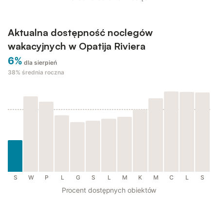
Aktualna dostępność noclegów
wakacyjnych w Opatija Riviera
6%
dla sierpień
38%
średnia roczna
S
W
P
L
G
S
L
M
K
M
C
L
S
Procent dostępnych obiektów