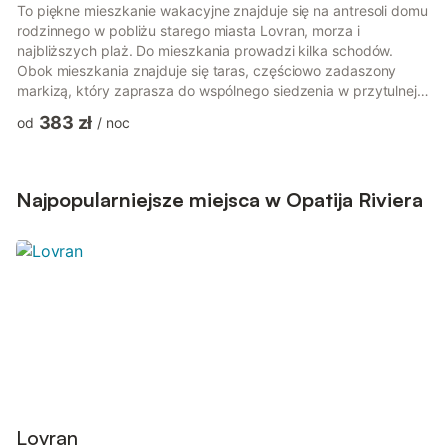
To piękne mieszkanie wakacyjne znajduje się na antresoli domu
rodzinnego w pobliżu starego miasta Lovran, morza i
najbliższych plaż. Do mieszkania prowadzi kilka schodów.
Obok mieszkania znajduje się taras, częściowo zadaszony
markizą, który zaprasza do wspólnego siedzenia w przytulnej
atmosferze. Miasto Lovran to popularny nadmorski kurort na
383 zł
od
/
noc
Riwierze Opatijskiej, który zachwyca doskonałymi restauracjami
oraz licznymi imprezami i koncertami. Miłośnicy przyrody mogą
cieszyć się szlakami turystycznymi w parku przyrody Uka, a
aktywni wczasowicze mogą spróbować paralotniarstwa i wielu
Najpopularniejsze miejsca w Opatija Riviera
różnych ...
Lovran