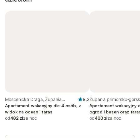
Moscenicka Draga, Żupania
9,2
Żupania primorsko-gorsk
primorsko-gorska
Apartament wakacyjny dla 4 osób, z
Apartament wakacyjny d
widok na ocean i taras
ogród i basen oraz taras
od
482 zł
za noc
od
400 zł
za noc