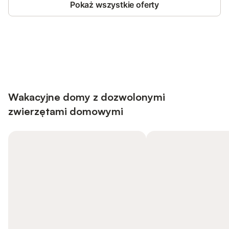
Pokaż wszystkie oferty
Save up to 10% on many properties with
Sign in
an account
Wakacyjne domy z dozwolonymi
zwierzętami domowymi