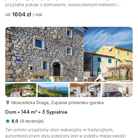
przytulne pokoje z domowymi, nowoczesnymi meblami i
morskim urokiem. Zrelaksuj się tutaj w przyjemnym otoczeniu,
1604 zł
od
/
noc
ciesz się wspólnymi posiłkami przy długim stole z
fantastycznym widokiem na morze i rozgość się na sofie
wieczorem po dniu pełnym wrażeń.Na tarasach można
podziwiać morze, cieszyć się słońcem i pływać w basenie, a
wieczorem można grillować na świeżym powiet...
więcej...
Moscenicka Draga, Żupania primorsko-gorska
Dom • 144 m² • 3 Sypialnie
8,0
(
4
recenzje
)
Ten prosto urządzony dom wakacyjny w tradycyjnym,
autochtonicznym stylu położony jest w pobliżu miejscowości