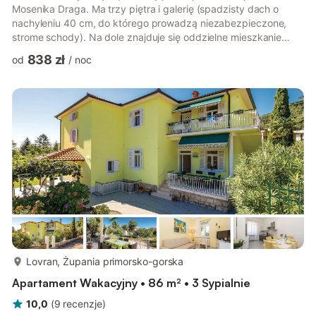
Mosenika Draga. Ma trzy piętra i galerię (spadzisty dach o
nachyleniu 40 cm, do którego prowadzą niezabezpieczone,
strome schody). Na dole znajduje się oddzielne mieszkanie
typu studio, z którego do pozostałej części domu można
838 zł
od
/
noc
dostać się zewnętrznymi schodami. Dom wakacyjny z kilkoma
sąsiednimi domami jest zaciszny i z dala od zgiełku miasta,
gdzie można cieszyć się ciszą i spokojem, dziewiczą przyrodą i
fantastycznym widokiem na błękitne morze. Do nieruchomości
prowadzi droga asfal...
więcej...
Lovran, Żupania primorsko-gorska
Apartament Wakacyjny • 86 m² • 3 Sypialnie
10,0
(
9
recenzje
)