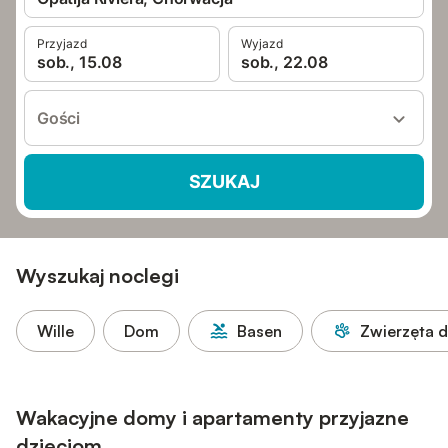
Przyjazd
Wyjazd
sob., 15.08
sob., 22.08
Gości
SZUKAJ
Wyszukaj noclegi
Wille
Dom
Basen
Zwierzęta 
Wakacyjne domy i apartamenty przyjazne
dzieciom