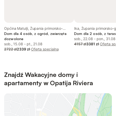
Općina Matulji, Żupania primorsko-
Ika, Żupania primorsko-
gorska
Dom dla 4 osób, z ogród, zwierzęta
Dom dla 2 osób, z taras
dozwolone
sob., 22.08 - pon., 31.08
sob., 15.08 - pt., 21.08
4157 zł
3381 zł
·
Oferta sp
2722 zł
2339 zł
·
Oferta specjalna
Znajdź Wakacyjne domy i
apartamenty w Opatija Riviera