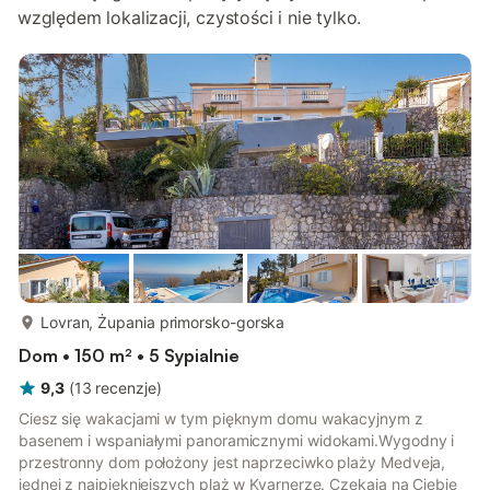
względem lokalizacji, czystości i nie tylko.
więcej...
Lovran, Żupania primorsko-gorska
Dom • 150 m² • 5 Sypialnie
9,3
(
13
recenzje
)
Ciesz się wakacjami w tym pięknym domu wakacyjnym z
basenem i wspaniałymi panoramicznymi widokami.Wygodny i
przestronny dom położony jest naprzeciwko plaży Medveja,
jednej z najpiękniejszych plaż w Kvarnerze. Czekają na Ciebie