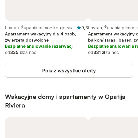
Lovran, Żupania primorsko-gorska
9,3
Lovran, Żupania primors
Apartament wakacyjny dla 4 osób,
Apartament wakacyjny d
zwierzęta dozwolone
balkon/ taras i basen, z
Bezpłatne anulowanie rezerwacji
dozwolone
Bezpłatne anulowanie r
od
335 zł
za noc
od
331 zł
za noc
Pokaż wszystkie oferty
Wakacyjne domy i apartamenty w Opatija
Riviera