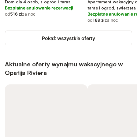
primorsko-gorska
Dom dla 4 osób, z ogród i taras
Apartament wakacyjny d
Bezpłatne anulowanie rezerwacji
taras i ogród, zwierzęt
od
516 zł
za noc
Bezpłatne anulowanie r
od
189 zł
za noc
Pokaż wszystkie oferty
Aktualne oferty wynajmu wakacyjnego w
Opatija Riviera