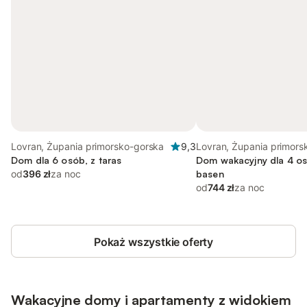
Lovran, Żupania primorsko-gorska
9,3
Lovran, Żupania primors
Dom dla 6 osób, z taras
Dom wakacyjny dla 4 osó
od
396 zł
za noc
basen
od
744 zł
za noc
Pokaż wszystkie oferty
Wakacyjne domy i apartamenty z widokiem