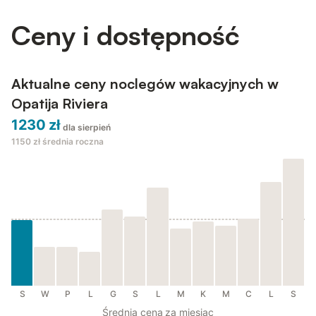
Ceny i dostępność
Aktualne ceny noclegów wakacyjnych w
Opatija Riviera
1230 zł
dla sierpień
1150 zł
średnia roczna
S
W
P
L
G
S
L
M
K
M
C
L
S
Średnia cena za miesiąc