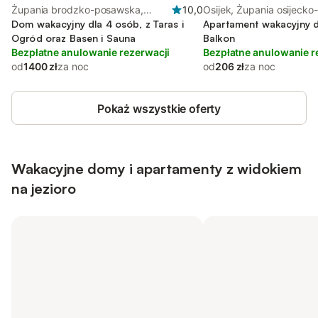
Żupania brodzko-posawska,
10,0
Osijek, Żupania osijecko
Slawonia
Dom wakacyjny dla 4 osób, z Taras i
Apartament wakacyjny d
Ogród oraz Basen i Sauna
Balkon
Bezpłatne anulowanie rezerwacji
Bezpłatne anulowanie r
od
1400 zł
za noc
od
206 zł
za noc
Pokaż wszystkie oferty
Wakacyjne domy i apartamenty z widokiem
na jezioro