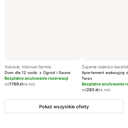
Vukovar, Vukovar-Syrmia
Żupania osijecko-barańs
Dom dla 12 osób, z Ogród i Sauna
Slawonia
Apartament wakacyjny d
Bezpłatne anulowanie rezerwacji
Taras
od
1769 zł
za noc
Bezpłatne anulowanie r
od
283 zł
za noc
Pokaż wszystkie oferty