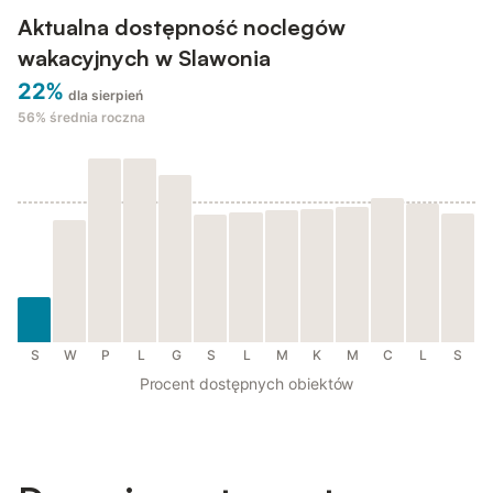
Aktualna dostępność noclegów
wakacyjnych w Slawonia
22%
dla sierpień
56%
średnia roczna
S
W
P
L
G
S
L
M
K
M
C
L
S
Procent dostępnych obiektów