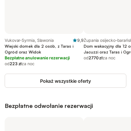
Vukovar-Syrmia, Slawonia
9,9
Żupania osijecko-barańs
Wiejski domek dla 2 osób, z Taras i
Slawonia
Dom wakacyjny dla 12 os
Ogród oraz Widok
Jacuzzi oraz Taras i Og
Bezpłatne anulowanie rezerwacji
od
2770 zł
za noc
od
223 zł
za noc
Pokaż wszystkie oferty
Bezpłatne odwołanie rezerwacji