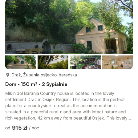
big brick grill and two large tables where guests can enjoy
dining alfresco. Inside there is an airy living/dining ro...
więcej...
Draž, Żupania osijecko-barańska
Dom • 150 m² • 2 Sypialnie
Mikin dol Baranja Country house is located in the lovely
settlement Draz in Osijek Region. This location is the perfect
place for a countryside retreat as the accommodation is
situated in a peaceful rural inland area with intact nature and
rich vegetation, 42 km away from beautiful Osijek. This lovely
country house offers accommodation with a large private
915 zł
od
/
noc
garden. Socket with vineyards and orchards is provided, the
same as outdoor space for food preparation, sunbeds, benches