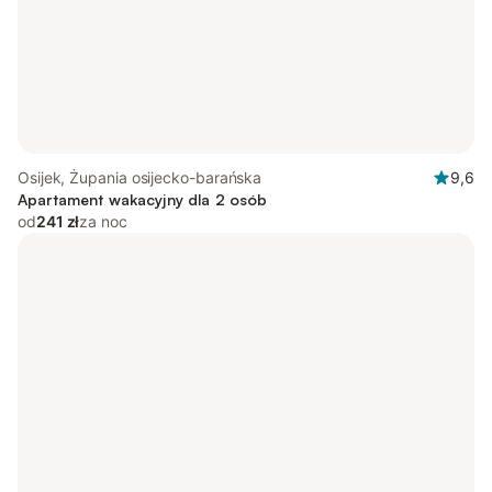
Osijek, Żupania osijecko-barańska
9,6
Apartament wakacyjny dla 2 osób
od
241 zł
za noc