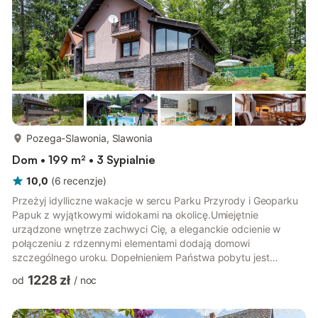
więcej...
Pozega-Slawonia, Slawonia
Dom • 199 m² • 3 Sypialnie
10,0
(
6
recenzje
)
Przeżyj idylliczne wakacje w sercu Parku Przyrody i Geoparku
Papuk z wyjątkowymi widokami na okolicę.Umiejętnie
urządzone wnętrze zachwyci Cię, a eleganckie odcienie w
połączeniu z rdzennymi elementami dodają domowi
szczególnego uroku. Dopełnieniem Państwa pobytu jest
zadaszony taras z fantastycznym widokiem na przyrodę.
1228 zł
od
/
noc
Rustykalna tawerna z dużym otwartym kominkiem jest
idealnym miejscem do przygotowania przysmaków i spędzania
miłych wieczorów z rodziną i przyjaciółmi.Ogrzewany basen