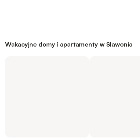
Save up to 10% on many properties with
Sign in
an account
Wakacyjne domy i apartamenty w Slawonia