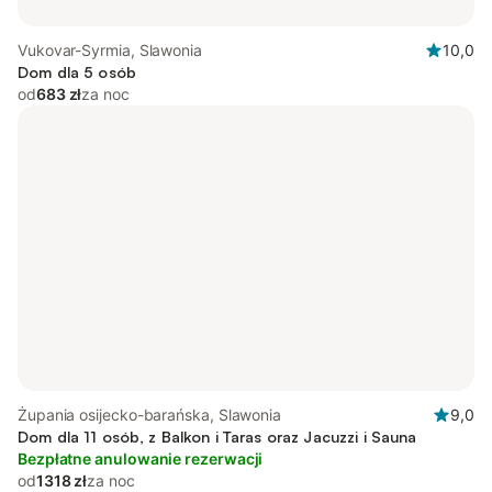
Vukovar-Syrmia, Slawonia
10,0
Dom dla 5 osób
od
683 zł
za noc
Żupania osijecko-barańska, Slawonia
9,0
Dom dla 11 osób, z Balkon i Taras oraz Jacuzzi i Sauna
Bezpłatne anulowanie rezerwacji
od
1318 zł
za noc