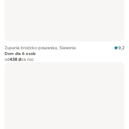
Żupania brodzko-posawska, Slawonia
9,2
Dom dla 6 osób
od
438 zł
za noc