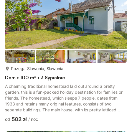
zewnętrzny to prawdziwa przyjemność, natomiast w
miesiącach zimowych hitem jest strefa wellness z jacuzzi d...
więcej...
Pozega-Slawonia, Slawonia
Dom • 100 m² • 3 Sypialnie
A charming traditional homestead laid out around a pretty
garden, this is a fun-packed holiday destination for families or
friends. The homestead, which sleeps 7 people, dates from
1933 and retains many original features, consists of two
separate buildings. The main house, with its pretty latticed
porch, has three spacious bedrooms and a bathroom, which
502 zł
od
/
noc
lead off a central hall, with a traditional wood-burning stove.
The annexe has a beautiful, wisteria-covered veranda with a