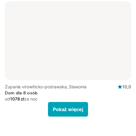
Żupania virowiticko-podrawska, Slawonia
10,0
Dom dla 8 osób
od
1078 zł
za noc
Pokaż więcej