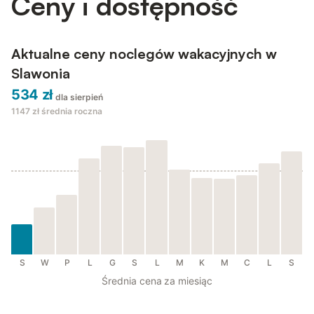
Ceny i dostępność
Aktualne ceny noclegów wakacyjnych w
Slawonia
534 zł
dla sierpień
1147 zł
średnia roczna
S
W
P
L
G
S
L
M
K
M
C
L
S
Średnia cena za miesiąc