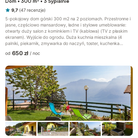
Dom • 300 m² • 3 Sypialnie
9,7
(
47
recenzje
)
5-pokojowy dom górski 300 m2 na 2 poziomach. Przestronne i
jasne, częściowo mansardowy, ładne i stylowe umeblowanie:
otwarty duży salon z kominkiem i TV (kablowa) (TV z płaskim
ekranem). Wyjście do ogrodu. Duża kuchnia mieszkalna (4
palniki, piekarnik, zmywarka do naczyń, toster, kuchenka
mikrofalowa, zamrażarka, ekspres do kawy, naboje do
650 zł
od
/
noc
ekspresu do kawy (Nescafè Dolce Gusto)) z stołem, kącikiem
jadalnym i piecem opalanym drewnem. Prysznic/bidet/WC. Na
piętrze: 1 pokój z 1 łóżkiem i 1 x 2 łóżkami piętrowymi, TV. 1
pokój z 1 łóżkiem podwójnym (180 cm, o długości 200 cm), TV.
1 pokój z 1 łó...