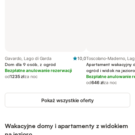
Gavardo, Lago di Garda
10,0
Toscolano-Maderno, Lag
Dom dla 9 osób, z ogród
Garda
Apartament wakacyjny d
Bezpłatne anulowanie rezerwacji
ogród i widok na jezior
od
1235 zł
za noc
Bezpłatne anulowanie r
od
646 zł
za noc
Pokaż wszystkie oferty
Wakacyjne domy i apartamenty z widokiem
na jezioro