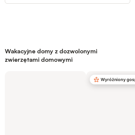
Save up to 10% on many properties with
Sign in
an account
Wakacyjne domy z dozwolonymi
zwierzętami domowymi
Wyróżniony gos