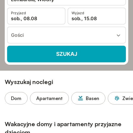
Przyjazd
Wyjazd
sob., 08.08
sob., 15.08
Gości
SZUKAJ
Wyszukaj noclegi
Dom
Apartament
Basen
Zwie
Wakacyjne domy i apartamenty przyjazne
dzieciom