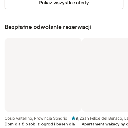
Pokaż wszystkie oferty
Bezpłatne odwołanie rezerwacji
Cosio Valtellino, Prowincja Sondrio
9,2
San Felice del Benaco, L
Dom dla 8 osób, z ogród i basen dla
Garda
Apartament wakacyjny d