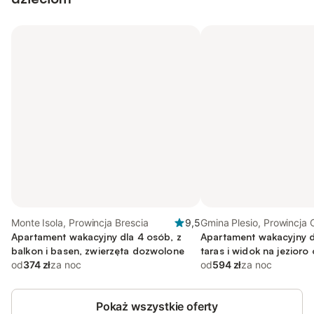
Monte Isola, Prowincja Brescia
9,5
Gmina Plesio, Prowincja
Apartament wakacyjny dla 4 osób, z
Apartament wakacyjny d
balkon i basen, zwierzęta dozwolone
taras i widok na jezioro
od
374 zł
za noc
od
594 zł
za noc
Pokaż wszystkie oferty