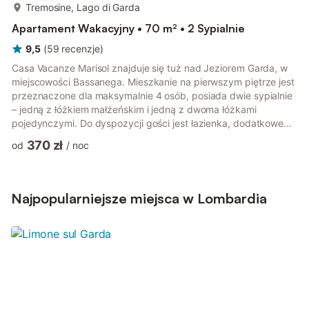
więcej...
Tremosine, Lago di Garda
Apartament Wakacyjny • 70 m² • 2 Sypialnie
9,5
(
59
recenzje
)
Casa Vacanze Marisol znajduje się tuż nad Jeziorem Garda, w
miejscowości Bassanega. Mieszkanie na pierwszym piętrze jest
przeznaczone dla maksymalnie 4 osób, posiada dwie sypialnie
– jedną z łóżkiem małżeńskim i jedną z dwoma łóżkami
pojedynczymi. Do dyspozycji gości jest łazienka, dodatkowe
półłazienki oraz salon z aneksem kuchennym wyposażonym we
370 zł
od
/
noc
wszystko, co potrzebne na co dzień. Mieszkanie jest przyjazne
dzieciom, wyposażone w Wi-Fi i telewizor. Prywatny,
ogrodzony ogród obejmuje zadaszony taras, meble ogrodowe,
parasole przeciwsłoneczne i grill – idealne miejsce na
Najpopularniejsze miejsca w Lombardia
relaksujące wieczor...