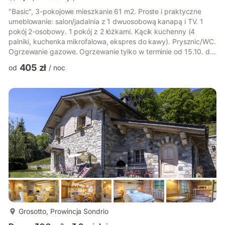
"Basic", 3-pokojowe mieszkanie 61 m2. Proste i praktyczne
umeblowanie: salon/jadalnia z 1 dwuosobową kanapą i TV. 1
pokój 2-osobowy. 1 pokój z 2 łóżkami. Kącik kuchenny (4
palniki, kuchenka mikrofalowa, ekspres do kawy). Prysznic/WC.
Ogrzewanie gazowe. Ogrzewanie tylko w terminie od 15.10. do
15.04. Balkon lub patio ogrodowe. Meble balkonowe. Do
405 zł
od
/
noc
dyspozycji: Internet (bezprzewodowy LAN [WLAN], gratis).
Informacja dodatkowa: odpowiedni dla rodzin. Mieszkanie dla
osób niepalących. Max. 1 zwierzak/pies.
IT017082B4FURQLP88
więcej...
Grosotto, Prowincja Sondrio