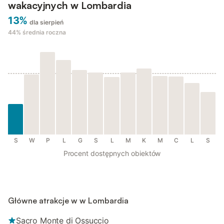
wakacyjnych w Lombardia
13%
dla sierpień
44%
średnia roczna
S
W
P
L
G
S
L
M
K
M
C
L
S
Procent dostępnych obiektów
Główne atrakcje w w Lombardia
Sacro Monte di Ossuccio