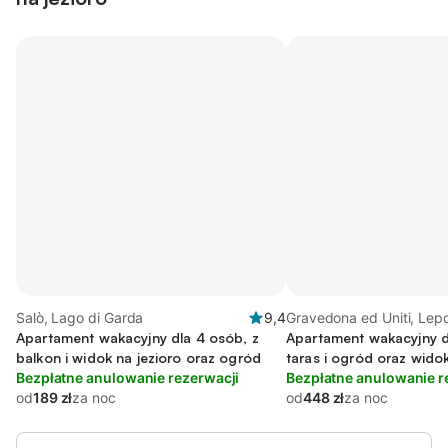
Salò, Lago di Garda
9,4
Gravedona ed Uniti, Lepo
Apartament wakacyjny dla 4 osób, z
Apartament wakacyjny d
balkon i widok na jezioro oraz ogród
taras i ogród oraz widok
Bezpłatne anulowanie rezerwacji
Bezpłatne anulowanie r
od
189 zł
za noc
od
448 zł
za noc