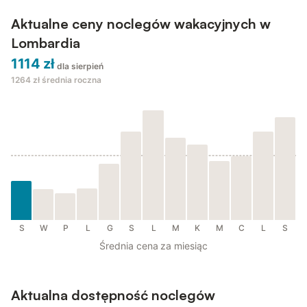
Aktualne ceny noclegów wakacyjnych w
Lombardia
1114 zł
dla sierpień
1264 zł
średnia roczna
S
W
P
L
G
S
L
M
K
M
C
L
S
Średnia cena za miesiąc
Aktualna dostępność noclegów