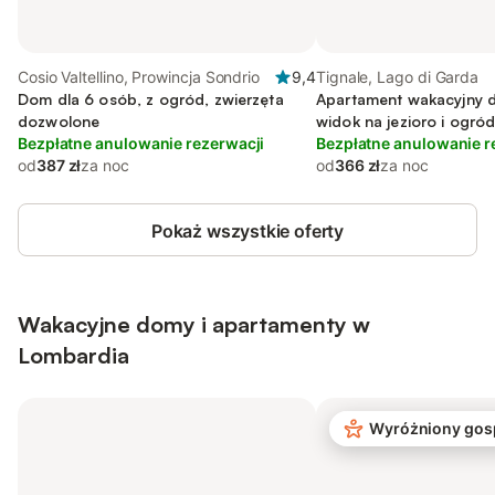
Cosio Valtellino, Prowincja Sondrio
9,4
Tignale, Lago di Garda
Dom dla 6 osób, z ogród, zwierzęta
Apartament wakacyjny d
dozwolone
widok na jezioro i ogró
Bezpłatne anulowanie rezerwacji
Bezpłatne anulowanie r
od
387 zł
za noc
od
366 zł
za noc
Pokaż wszystkie oferty
Wakacyjne domy i apartamenty w
Lombardia
Wyróżniony gos