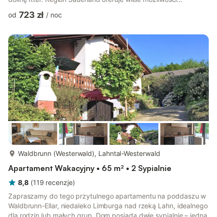
spędzenia pięknych i urozmaiconych wakacji. W bezpośrednim
723 zł
od
/
noc
sąsiedztwie znajdują się obiekty takie jak: ośrodek sportów
wodnych - Lagunen-Erlebnisbad, hala sportów zimowych -
Eissporthalle, kino i Centrum Informacji Turystycznej. W pobliżu
jest możliwość skorzystania z karuzeli narciarskiej. Apartament
jest w pe...
więcej...
Waldbrunn (Westerwald), Lahntal-Westerwald
Apartament Wakacyjny • 65 m² • 2 Sypialnie
8,8
(
119
recenzje
)
Zapraszamy do tego przytulnego apartamentu na poddaszu w
Waldbrunn-Ellar, niedaleko Limburga nad rzeką Lahn, idealnego
dla rodzin lub małych grup. Dom posiada dwie sypialnie – jedną