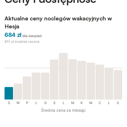
Aktualne ceny noclegów wakacyjnych w
Hesja
684 zł
dla sierpień
811 zł
średnia roczna
S
W
P
L
G
S
L
M
K
M
C
L
S
Średnia cena za miesiąc