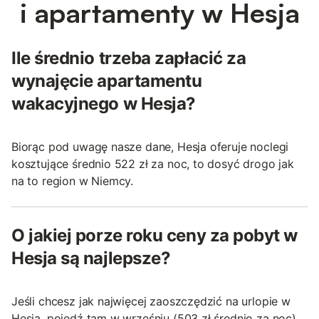
i apartamenty w Hesja
Ile średnio trzeba zapłacić za
wynajęcie apartamentu
wakacyjnego w Hesja?
Biorąc pod uwagę nasze dane, Hesja oferuje noclegi
kosztujące średnio 522 zł za noc, to dosyć drogo jak
na to region w Niemcy.
O jakiej porze roku ceny za pobyt w
Hesja są najlepsze?
Jeśli chcesz jak najwięcej zaoszczędzić na urlopie w
Hesja, pojedź tam w wrześniu (503 zł średnio za noc),