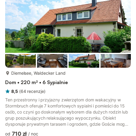
więcej...
Diemelsee, Waldecker Land
Dom • 220 m² • 6 Sypialnie
8,5
(
64
recenzje
)
Ten przestronny i przyjazny zwierzętom dom wakacyjny w
Stormbruch oferuje 7 komfortowych sypialni i pomieści do 15
osób, co czyni go doskonałym wyborem dla dużych rodzin lub
grup poszukujących relaksującego wypoczynku. Obiekt
dysponuje prywatnym tarasem i ogrodem, gdzie Goście mogą
odpocząć i delektować się grillem w spokojnej okolicy, w
710 zł
od
/
noc