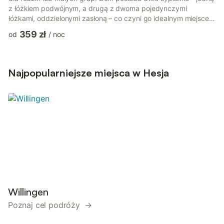
z łóżkiem podwójnym, a drugą z dwoma pojedynczymi
łóżkami, oddzielonymi zasłoną – co czyni go idealnym miejscem
dla maksymalnie czterech osób. Otwarta kuchnia jest w pełni
359 zł
od
/
noc
wyposażona, a salon z jadalnią oferuje ciepłą przestrzeń do
posiłków i spotkań towarzyskich. Ciesz się świeżym
powietrzem na prywatnym tarasie z meblami ogrodowymi i
grillem węglowym lub zwiedzaj cichą, malowniczą okolicę
Najpopularniejsze miejsca w Hesja
pieszo lub rowerem. A...
Willingen
Poznaj cel podróży →