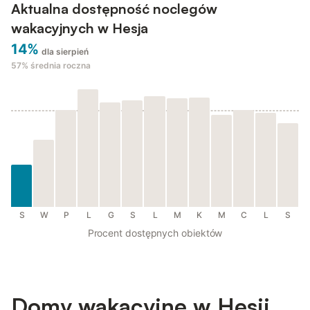
Aktualna dostępność noclegów
wakacyjnych w Hesja
14%
dla sierpień
57%
średnia roczna
S
W
P
L
G
S
L
M
K
M
C
L
S
Procent dostępnych obiektów
Domy wakacyjne w Hesji