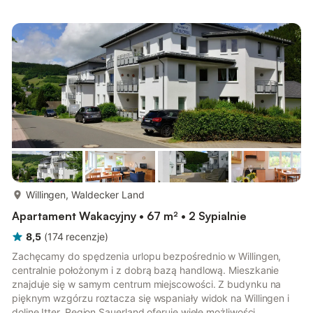
otoczeniu natury. Miłośnicy przyrody docenią bliskość lasu,
zaledwie 500 metrów, idealnego do pieszych wędrówek i
zwiedzania. Piękne jezioro znajduje się zaledwie 2 km od domu,
oferując możliwości pływania, wędkowania i innych sportów
wodnych. Dla wygody, n...
więcej...
Willingen, Waldecker Land
Apartament Wakacyjny • 67 m² • 2 Sypialnie
8,5
(
174
recenzje
)
Zachęcamy do spędzenia urlopu bezpośrednio w Willingen,
centralnie położonym i z dobrą bazą handlową. Mieszkanie
znajduje się w samym centrum miejscowości. Z budynku na
pięknym wzgórzu roztacza się wspaniały widok na Willingen i
dolinę Itter. Region Sauerland oferuje wiele możliwości