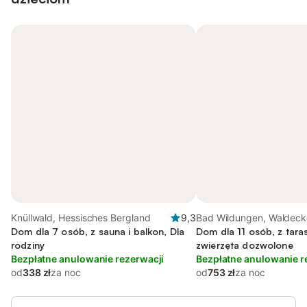
Knüllwald, Hessisches Bergland
9,3
Bad Wildungen, Waldeck
Dom dla 7 osób, z sauna i balkon, Dla
Dom dla 11 osób, z taras
rodziny
zwierzęta dozwolone
Bezpłatne anulowanie rezerwacji
Bezpłatne anulowanie r
od
338 zł
za noc
od
753 zł
za noc