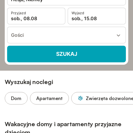
Przyjazd
Wyjazd
sob., 08.08
sob., 15.08
Gości
SZUKAJ
Wyszukaj noclegi
Dom
Apartament
Zwierzęta dozwolon
Wakacyjne domy i apartamenty przyjazne
dzieciom