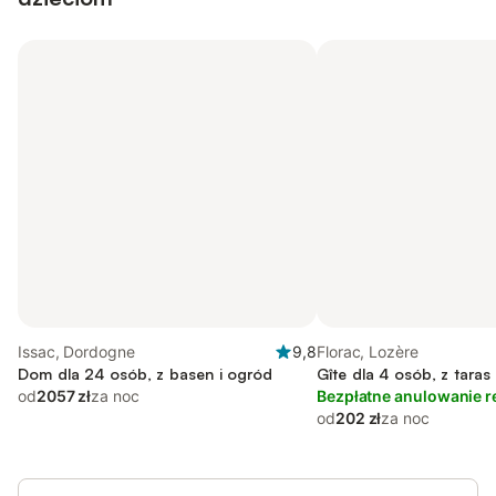
Issac, Dordogne
9,8
Florac, Lozère
Dom dla 24 osób, z basen i ogród
Gîte dla 4 osób, z taras
od
2057 zł
za noc
Bezpłatne anulowanie r
od
202 zł
za noc