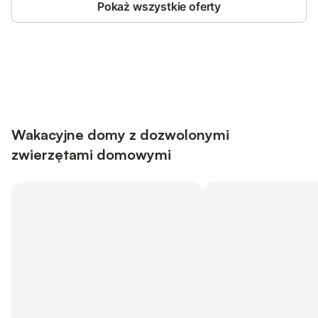
Pokaż wszystkie oferty
Save up to 10% on many properties with
Sign in
an account
Wakacyjne domy z dozwolonymi
zwierzętami domowymi