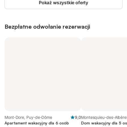
Pokaż wszystkie oferty
Bezpłatne odwołanie rezerwacji
Mont-Dore, Puy-de-Dôme
9,0
Montesquieu-des-Albère
Apartament wakacyjny dla 6 osób
Pireneje Wschodnie
Dom wakacyjny dla 5 os