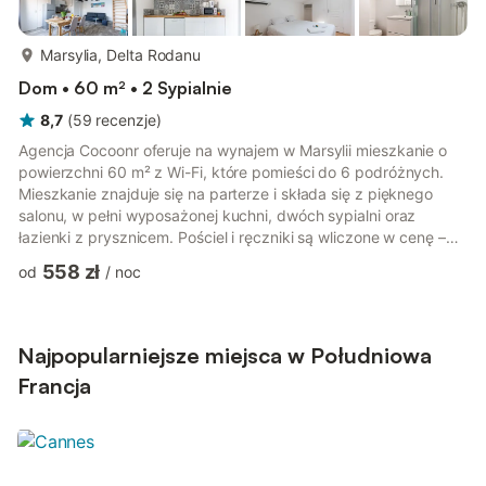
więcej...
Marsylia, Delta Rodanu
Dom • 60 m² • 2 Sypialnie
8,7
(
59
recenzje
)
Agencja Cocoonr oferuje na wynajem w Marsylii mieszkanie o
powierzchni 60 m² z Wi-Fi, które pomieści do 6 podróżnych.
Mieszkanie znajduje się na parterze i składa się z pięknego
salonu, w pełni wyposażonej kuchni, dwóch sypialni oraz
łazienki z prysznicem. Pościel i ręczniki są wliczone w cenę –
czekamy na Państwa! Rozkład mieszkania przedstawia się
558 zł
od
/
noc
następująco: - Po wejściu do mieszkania znajduje się w pełni
wyposażona kuchnia (zmywarka, ekspres do kawy, czajnik,
płyta grzewcza...) otwarta na salon z jadalnią. - Na tym samym
poziomie znajduje się sypialnia z podwójnym łóżkiem (140 cm)
Najpopularniejsze miejsca w Południowa
oraz...
Francja