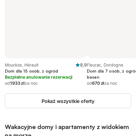
Mourèze, Hérault
8,9
Fleurac, Dordogne
Dom dla 15 osób, z ogród
Dom dla 7 osób, z ogród
Bezpłatne anulowanie rezerwacji
basen
od
1933 zł
za noc
od
670 zł
za noc
Pokaż wszystkie oferty
Wakacyjne domy i apartamenty z widokiem
na morze