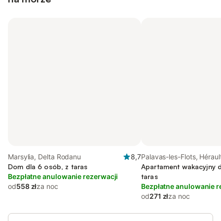
Marsylia, Delta Rodanu
8,7
Palavas-les-Flots, Héraul
Dom dla 6 osób, z taras
Apartament wakacyjny d
Bezpłatne anulowanie rezerwacji
taras
od
558 zł
za noc
Bezpłatne anulowanie r
od
271 zł
za noc