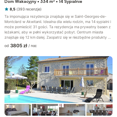
Dom Wakacyjny • 334 m² • 14 Sypialnie
8,5
(
393
recenzje
)
Ta imponująca rezydencja znajduje się w Saint-Georges-de-
Montclard w Akwitanii. Idealna dla wielu rodzin, ma 14 sypialni i
może pomieścić 31 gości. Ta rezydencja ma prywatny basen z
leżakami, aby w pełni wykorzystać pobyt. Centrum miasta
znajduje się 12 km dalej. Zaopatrz się w niezbędne produkty w
supermarkecie w odległości 1 km. Restauracje znajdują się 1 km
3805 zł
od
/
noc
od domu, jeśli chcesz zjeść obiad z bliskimi. Na dzień wokół
strumienia rezydencja znajduje się zaledwie 20 km dalej.
Prywatny taras lub ogród z meblami ogrodowymi są dostępne,
jeśli chcesz zjeść popołudniową herbatę na świeżym powiet...