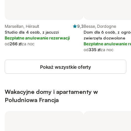
Marseillan, Hérault
9,3
Besse, Dordogne
Studio dla 4 osób, z jacuzzi
Dom dla 6 osób, z ogró
Bezpłatne anulowanie rezerwacji
zwierzęta dozwolone
od
266 zł
za noc
Bezpłatne anulowanie r
od
335 zł
za noc
Pokaż wszystkie oferty
Wakacyjne domy i apartamenty w
Południowa Francja