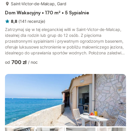
więcej...
Saint-Victor-de-Malcap, Gard
Dom Wakacyjny • 170 m² • 5 Sypialnie
8,8
(
141
recenzje
)
Zatrzymaj się w tej eleganckiej willi w Saint-Victor-de-Malcap,
idealnej dla rodzin lub grup do 12 osób. Z pięcioma
przestronnymi sypialniami i prywatnym ogrodzonym basenem,
oferuje luksusowe schronienie w pobliżu malowniczego jeziora,
idealnego do uprawiania sportów wodnych. Położona zaledwie
500 metrów od sklepów, restauracji i centrum miasta, willa
700 zł
od
/
noc
łączy w sobie komfort i wygodę. Ogrzewanie elektryczne
zapewnia przytulny pobyt przez cały rok. Otwarta kuchnia,
taras i ogród zachęcają do relaksu i spożywania posiłków na
świeżym powietrzu, a grill pozwala gotować pod gwiazdami.
Dzieci mają ...