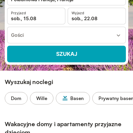
Przyjazd
Wyjazd
sob., 15.08
sob., 22.08
Gości
SZUKAJ
Wyszukaj noclegi
Dom
Wille
Basen
Prywatny base
Wakacyjne domy i apartamenty przyjazne
dzieciom