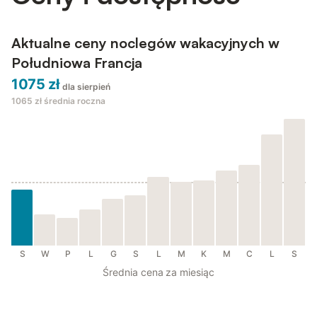
Aktualne ceny noclegów wakacyjnych w
Południowa Francja
1075 zł
dla sierpień
1065 zł
średnia roczna
S
W
P
L
G
S
L
M
K
M
C
L
S
Średnia cena za miesiąc