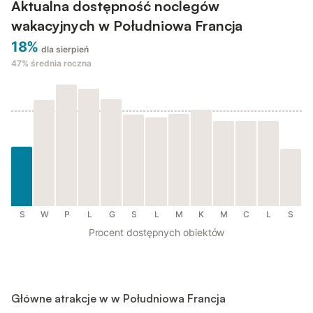
Aktualna dostępność noclegów
wakacyjnych w Południowa Francja
18%
dla sierpień
47%
średnia roczna
S
W
P
L
G
S
L
M
K
M
C
L
S
Procent dostępnych obiektów
Główne atrakcje w w Południowa Francja