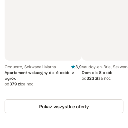
Ocquerre, Sekwana i Marna
8,9
Vaudoy-en-Brie, Sekwan
Apartament wakacyjny dla 6 osób, z
Dom dla 8 osób
ogród
od
323 zł
za noc
od
379 zł
za noc
Pokaż wszystkie oferty