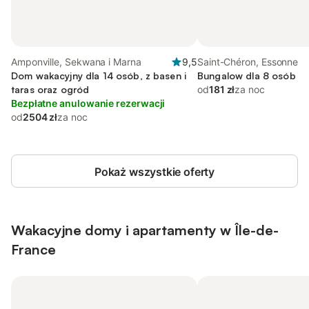
Amponville, Sekwana i Marna
9,5
Saint-Chéron, Essonne
Dom wakacyjny dla 14 osób, z basen i
Bungalow dla 8 osób
taras oraz ogród
od
181 zł
za noc
Bezpłatne anulowanie rezerwacji
od
2504 zł
za noc
Pokaż wszystkie oferty
Wakacyjne domy i apartamenty w Île-de-
France