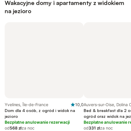
Wakacyjne domy i apartamenty z widokiem
na jezioro
Yvelines, Île-de-France
10,0
Auvers-sur-Oise, Dolina 
Dom dla 4 osób, z ogród i widok na
Bed & breakfast dla 2 o
jezioro
ogród oraz widok na jez
Bezpłatne anulowanie rezerwacji
Bezpłatne anulowanie r
od
568 zł
za noc
od
331 zł
za noc