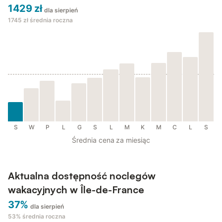
1429 zł
dla sierpień
1745 zł
średnia roczna
S
W
P
L
G
S
L
M
K
M
C
L
S
Średnia cena za miesiąc
Aktualna dostępność noclegów
wakacyjnych w Île-de-France
37%
dla sierpień
53%
średnia roczna