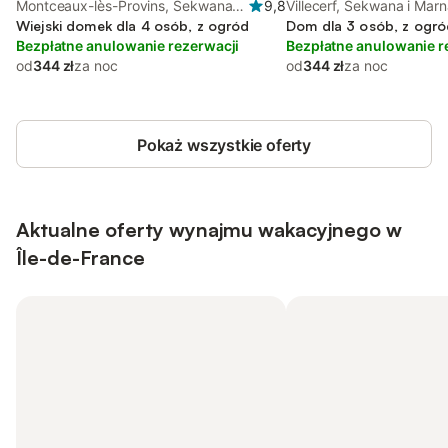
Montceaux-lès-Provins, Sekwana i
9,8
Villecerf, Sekwana i Mar
Marna
Wiejski domek dla 4 osób, z ogród
Dom dla 3 osób, z ogró
Bezpłatne anulowanie rezerwacji
Bezpłatne anulowanie r
od
344 zł
za noc
od
344 zł
za noc
Pokaż wszystkie oferty
Aktualne oferty wynajmu wakacyjnego w
Île-de-France