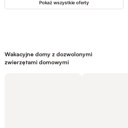
Pokaż wszystkie oferty
Save up to 10% on many properties with
Sign in
an account
Wakacyjne domy z dozwolonymi
zwierzętami domowymi