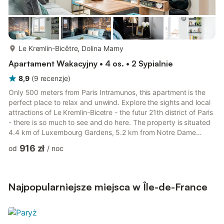
więcej...
Le Kremlin-Bicêtre, Dolina Marny
Apartament Wakacyjny • 4 os. • 2 Sypialnie
8,9
(
9
recenzje
)
Only 500 meters from Paris Intramunos, this apartment is the
perfect place to relax and unwind. Explore the sights and local
attractions of Le Kremlin-Bicetre - the futur 21th district of Paris
- there is so much to see and do here. The property is situated
4.4 km of Luxembourg Gardens, 5.2 km from Notre Dame
Cathedral and 6.8 km from Paris-Opéra theatre. The
916 zł
od
/
noc
accommodation offers a lift and full-day security for guests.
The nearest airport is Paris - Orly Airport, 8 km from Paris
Homestay of Happyness. As a self-catering apartment, you'll
find everything you need for a perfect stay. The kit...
Najpopularniejsze miejsca w Île-de-France