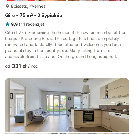
więcej...
Boissets, Yvelines
Gîte • 75 m² • 2 Sypialnie
9,9
(
41
recenzje
)
Gite of 75 m² adjoining the house of the owner, member of the
League Protecting Birds. The cottage has been completely
renovated and tastefully decorated and welcomes you for a
peaceful stay in the countryside. Many hiking trails are
accessible from this place. On the ground floor, equipped
kitchen (oven, dishwasher, 4 ceramic hobs, washing machine,
331 zł
od
/
noc
microwave) open to the living room. Living room with 80cm TV,
Hifi system. Shower room with corner shower and WC. Laundry
room at the entrance with dryer On the first floor: a bedroom
with a 160x200cm double bed and an additional 140x190 sofa
be...