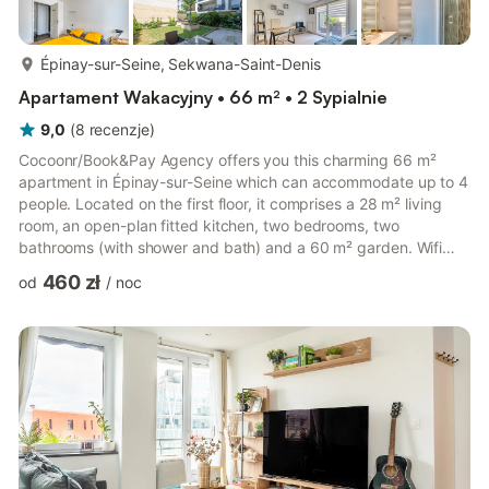
więcej...
Épinay-sur-Seine, Sekwana-Saint-Denis
Apartament Wakacyjny • 66 m² • 2 Sypialnie
9,0
(
8
recenzje
)
Cocoonr/Book&Pay Agency offers you this charming 66 m²
apartment in Épinay-sur-Seine which can accommodate up to 4
people. Located on the first floor, it comprises a 28 m² living
room, an open-plan fitted kitchen, two bedrooms, two
bathrooms (with shower and bath) and a 60 m² garden. Wifi
(fiber optics) included, we're waiting for you ! The
460 zł
od
/
noc
accommodation is composed as follows : Day area - 28 m²
living room with TV, sitting area and dining area - A fully-
equipped kitchen including : electric kettle, oven, toaster,
dishwasher, hob... Sleeping area - Bedroom 1 : Double bed with
en-suite s...