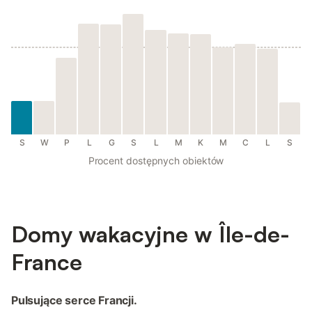
S
W
P
L
G
S
L
M
K
M
C
L
S
Procent dostępnych obiektów
Domy wakacyjne w Île-de-
France
Pulsujące serce Francji.