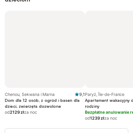
Chenou, Sekwana i Marna
9,1
Paryż, Île-de-France
Dom dla 12 osób, z ogród i basen dla
Apartament wakacyjny d
dzieci, zwierzęta dozwolone
rodziny
od
2129 zł
za noc
Bezpłatne anulowanie r
od
1239 zł
za noc