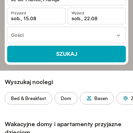
Przyjazd
Wyjazd
sob., 15.08
sob., 22.08
Gości
SZUKAJ
Wyszukaj noclegi
Bed & Breakfast
Dom
Basen
Wakacyjne domy i apartamenty przyjazne
dzieciom