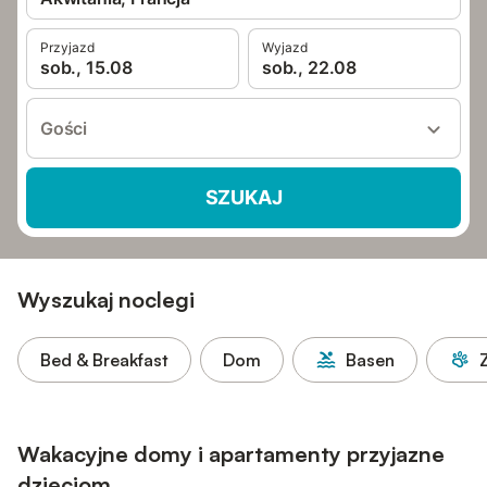
Przyjazd
Wyjazd
sob., 15.08
sob., 22.08
Gości
SZUKAJ
Wyszukaj noclegi
Bed & Breakfast
Dom
Basen
Wakacyjne domy i apartamenty przyjazne
dzieciom