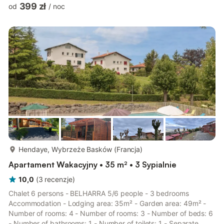
długości 200 cm). Wyjście na werandę. 1 pokój z 1 łóżkiem
399 zł
od
/
noc
dwuosobowym (140 cm, o długości 190 cm). 1 pokój dziecięcy
z 1 łóżkiem (90 cm, o długości 190 cm), 1 x 2 łóżkami
piętrowymi (90 cm, o długości 190 cm). Otwarta kuchnia
(piekarnik, zmywarka do naczyń, 6 palniki, toster, czajnik
elektryczny, kuche...
więcej...
Hendaye, Wybrzeże Basków (Francja)
Apartament Wakacyjny • 35 m² • 3 Sypialnie
10,0
(
3
recenzje
)
Chalet 6 persons - BELHARRA 5/6 people - 3 bedrooms
Accommodation - Lodging area: 35m² - Garden area: 49m² -
Number of rooms: 4 - Number of rooms: 3 - Number of beds: 6
- Number of bathrooms: 1 - Number of toilets: 1 - Separate