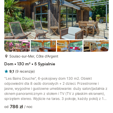
więcej...
Soulac-sur-Mer, Côte d’Argent
Dom • 130 m² • 5 Sypialnie
9,1
(
9
recenzje
)
"Les Bains Douche", 6-pokojowy dom 130 m2. Obiekt
odpowiedni dla 8 osób dorosłych + 2 dzieci. Przestronne i
jasne, wygodne i gustowne umeblowanie: duży salon/jadalnia z
oknem panoramicznym z stołem i TV (TV z płaskim ekranem),
sprzętem stereo. Wyjście na taras. 3 pokoje, każdy pokój z 1
łóżkiem dwuosobowym (140 cm, o długości 190 cm). 1 pokój z
786 zł
od
/
noc
2 łóżkami (90 cm, o długości 190 cm). 1 pokój dziecięcy z 1 x 2