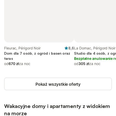
Fleurac, Périgord Noir
8,6
La Dornac, Périgord Noir
Dom dla 7 osób, z ogród i basen oraz
Studio dla 4 osób, z og
taras
Bezpłatne anulowanie r
od
670 zł
za noc
od
305 zł
za noc
Pokaż wszystkie oferty
Wakacyjne domy i apartamenty z widokiem
na morze