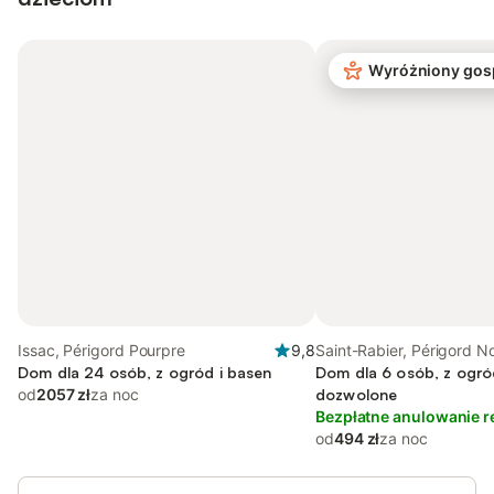
Wyróżniony gos
Issac, Périgord Pourpre
9,8
Saint-Rabier, Périgord No
Dom dla 24 osób, z ogród i basen
Dom dla 6 osób, z ogró
od
2057 zł
za noc
dozwolone
Bezpłatne anulowanie r
od
494 zł
za noc