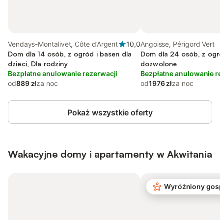
Vendays-Montalivet, Côte d’Argent
10,0
Angoisse, Périgord Vert
Dom dla 14 osób, z ogród i basen dla
Dom dla 24 osób, z ogr
dzieci, Dla rodziny
dozwolone
Bezpłatne anulowanie rezerwacji
Bezpłatne anulowanie r
od
889 zł
za noc
od
1976 zł
za noc
Pokaż wszystkie oferty
Wakacyjne domy i apartamenty w Akwitania
Wyróżniony gos