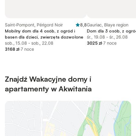
Saint-Pompont, Périgord Noir
8,8
Gauriac, Blaye region
Mobilny dom dla 4 osób, z ogród i
Dom dla 3 osób, z ogró
basen dla dzieci, zwierzęta dozwolone
śr., 19.08 - śr., 26.08
sob., 15.08 - sob., 22.08
3025 zł
·
7 noce
3168 zł
·
7 noce
Znajdź Wakacyjne domy i
apartamenty w Akwitania