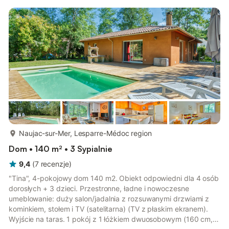
łóżkami piętrowymi (90 cm, o długości 190 cm). Otwarta
kuchnia (piekarnik, zmywarka do naczyń, 3 płyta indukcyjna,
toster, czajnik elektryczny, kuchenka mikrofalowa, zamrażarka,
ekspres ...
więcej...
Naujac-sur-Mer, Lesparre-Médoc region
Dom • 140 m² • 3 Sypialnie
9,4
(
7
recenzje
)
"Tina", 4-pokojowy dom 140 m2. Obiekt odpowiedni dla 4 osób
dorosłych + 3 dzieci. Przestronne, ładne i nowoczesne
umeblowanie: duży salon/jadalnia z rozsuwanymi drzwiami z
kominkiem, stołem i TV (satelitarna) (TV z płaskim ekranem).
Wyjście na taras. 1 pokój z 1 łóżkiem dwuosobowym (160 cm, o