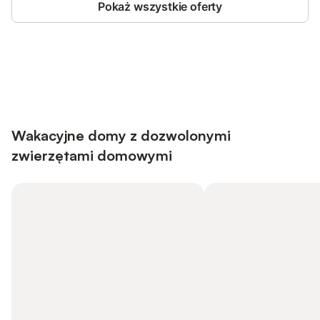
Pokaż wszystkie oferty
Save up to 10% on many properties with
Sign in
an account
Wakacyjne domy z dozwolonymi
zwierzętami domowymi