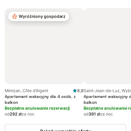
Wyróżniony gospodarz
Mimizan, Côte d’Argent
8,8
Saint-Jean-de-Luz, Wyb
Apartament wakacyjny dla 4 osób, z
Basków (Francja)
Apartament wakacyjny d
balkon
balkon
Bezpłatne anulowanie rezerwacji
Bezpłatne anulowanie r
od
292 zł
za noc
od
391 zł
za noc