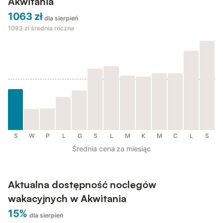
Akwitania
1063 zł
dla sierpień
1093 zł
średnia roczna
S
W
P
L
G
S
L
M
K
M
C
L
S
Średnia cena za miesiąc
Aktualna dostępność noclegów
wakacyjnych w Akwitania
15%
dla sierpień