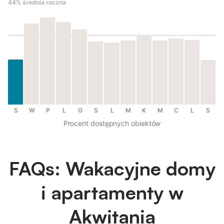
44%
średnia roczna
S
W
P
L
G
S
L
M
K
M
C
L
S
Procent dostępnych obiektów
FAQs: Wakacyjne domy
i apartamenty w
Akwitania