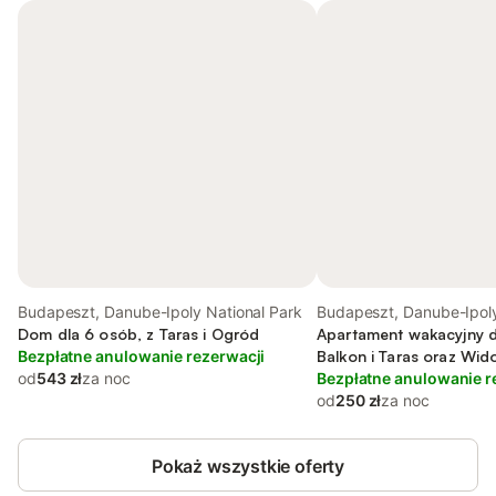
Budapeszt, Danube-Ipoly National Park
Budapeszt, Danube-Ipoly
Dom dla 6 osób, z Taras i Ogród
Park
Apartament wakacyjny d
Bezpłatne anulowanie rezerwacji
Balkon i Taras oraz Wid
od
543 zł
za noc
Bezpłatne anulowanie r
od
250 zł
za noc
Pokaż wszystkie oferty