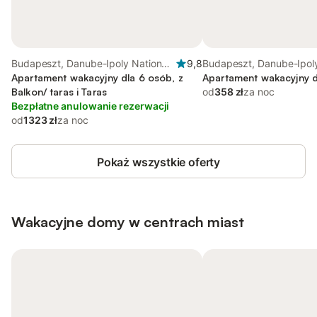
Budapeszt, Danube-Ipoly National
9,8
Budapeszt, Danube-Ipoly
Park
Apartament wakacyjny dla 6 osób, z
Apartament wakacyjny d
Balkon/ taras i Taras
od
358 zł
za noc
Bezpłatne anulowanie rezerwacji
od
1323 zł
za noc
Pokaż wszystkie oferty
Wakacyjne domy w centrach miast