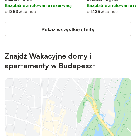
Bezpłatne anulowanie rezerwacji
Bezpłatne anulowanie r
od
353 zł
za noc
od
435 zł
za noc
Pokaż wszystkie oferty
Znajdź Wakacyjne domy i
apartamenty w Budapeszt