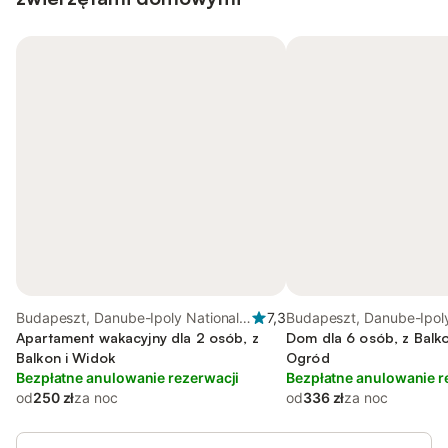
Budapeszt, Danube-Ipoly National
7,3
Budapeszt, Danube-Ipoly
Park
Apartament wakacyjny dla 2 osób, z
Park
Dom dla 6 osób, z Balko
Balkon i Widok
Ogród
Bezpłatne anulowanie rezerwacji
Bezpłatne anulowanie r
od
250 zł
za noc
od
336 zł
za noc