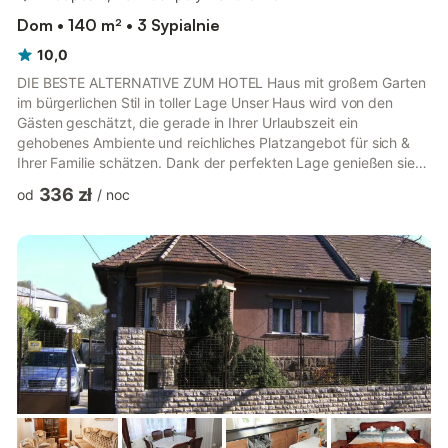
Dom • 140 m² • 3 Sypialnie
10,0
DIE BESTE ALTERNATIVE ZUM HOTEL Haus mit großem Garten
im bürgerlichen Stil in toller Lage Unser Haus wird von den
Gästen geschätzt, die gerade in Ihrer Urlaubszeit ein
gehobenes Ambiente und reichliches Platzangebot für sich &
Ihrer Familie schätzen. Dank der perfekten Lage genießen sie
den Garten und die Ruhe trotz Nähe der Innenstadt. Wir haben
336 zł
od
/
noc
bei der Einrichtung und Möblierung sehr auf einen gehobenen
Qualitätsstandard geachtet. Liebe zukünftige Gäste! Das Haus
verfügt über zwei Schlafzimmer in unterem Bereich, davon ein
großes und ein kleineres, jeweils mit Doppelbetten. Im 25 m² ...