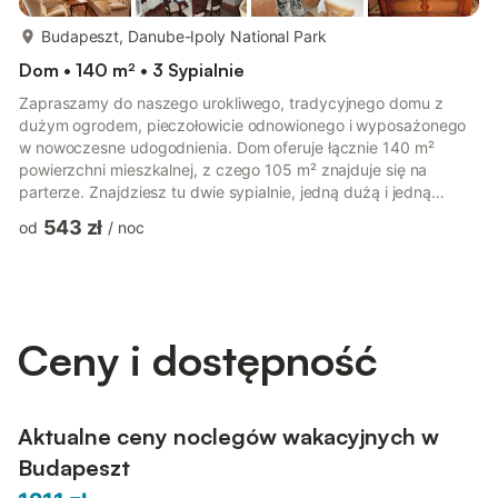
więcej...
Budapeszt, Danube-Ipoly National Park
Dom • 140 m² • 3 Sypialnie
Zapraszamy do naszego urokliwego, tradycyjnego domu z
dużym ogrodem, pieczołowicie odnowionego i wyposażonego
w nowoczesne udogodnienia. Dom oferuje łącznie 140 m²
powierzchni mieszkalnej, z czego 105 m² znajduje się na
parterze. Znajdziesz tu dwie sypialnie, jedną dużą i jedną
mniejszą, każda z łóżkiem king-size. Salon z oryginalną
543 zł
od
/
noc
sztukaterią i pięknym oknem wykuszowym stanowi główną
atrakcję domu. Dzięki „staromodnym” roletom, które można nie
tylko zasunąć, ale i rozłożyć, latem panuje przyjemny chłód! W
przypadku upałów za niewielką opłatą dzienną możesz
skorzystać z trzech nowoczesnych...
Ceny i dostępność
Aktualne ceny noclegów wakacyjnych w
Budapeszt