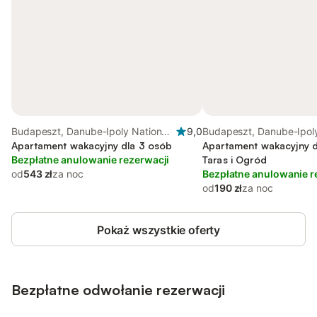
Budapeszt, Danube-Ipoly National
9,0
Budapeszt, Danube-Ipoly
Park
Apartament wakacyjny dla 3 osób
Park
Apartament wakacyjny d
Bezpłatne anulowanie rezerwacji
Taras i Ogród
od
543 zł
za noc
Bezpłatne anulowanie r
od
190 zł
za noc
Pokaż wszystkie oferty
Bezpłatne odwołanie rezerwacji