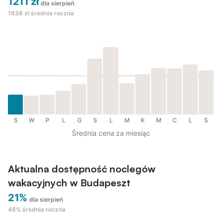
1211 zł
dla sierpień
1938 zł
średnia roczna
S
W
P
L
G
S
L
M
K
M
C
L
S
Średnia cena za miesiąc
Aktualna dostępność noclegów
wakacyjnych w Budapeszt
21%
dla sierpień
48%
średnia roczna