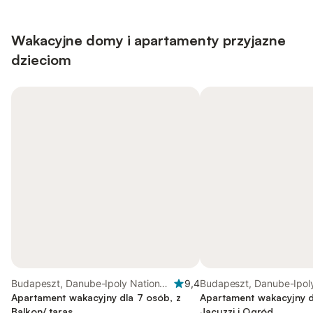
Wakacyjne domy i apartamenty przyjazne
dzieciom
Budapeszt, Danube-Ipoly National
9,4
Budapeszt, Danube-Ipoly
Park
Apartament wakacyjny dla 7 osób, z
Park
Apartament wakacyjny d
Balkon/ taras
Jacuzzi i Ogród