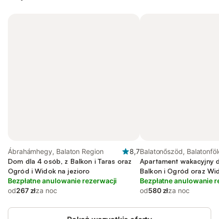
Ábrahámhegy, Balaton Region
8,7
Balatonőszöd, Balatonföl
Dom dla 4 osób, z Balkon i Taras oraz
region
Apartament wakacyjny d
Ogród i Widok na jezioro
Balkon i Ogród oraz Wid
Bezpłatne anulowanie rezerwacji
Bezpłatne anulowanie r
od
267 zł
za noc
od
580 zł
za noc