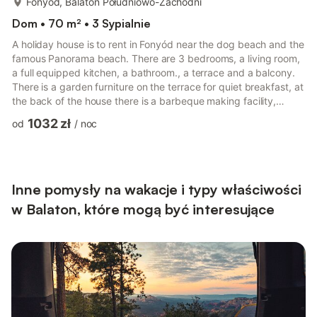
Fonyód, Balaton Południowo-Zachodni
Dom • 70 m² • 3 Sypialnie
A holiday house is to rent in Fonyód near the dog beach and the
famous Panorama beach. There are 3 bedrooms, a living room,
a full equipped kitchen, a bathroom., a terrace and a balcony.
There is a garden furniture on the terrace for quiet breakfast, at
the back of the house there is a barbeque making facility,
deckchairs, table tennis and a swing for the guest not to get
1032 zł
od
/
noc
bored. There are 10 beaches for 4 kms along the lake Balaton.
They are all free. However you have to pay to enter the
Panorma beach. It is a well equipped beach with
changingrooms, beach volleyball course, a football pitch...
Inne pomysły na wakacje i typy właściwości
w Balaton, które mogą być interesujące