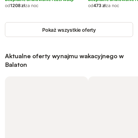
od
1208 zł
za noc
od
473 zł
za noc
Pokaż wszystkie oferty
Aktualne oferty wynajmu wakacyjnego w
Balaton