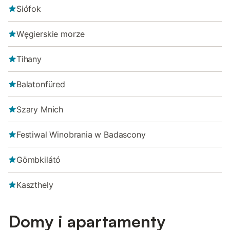
Siófok
Węgierskie morze
Tihany
Balatonfüred
Szary Mnich
Festiwal Winobrania w Badascony
Gömbkilátó
Kaszthely
Domy i apartamenty