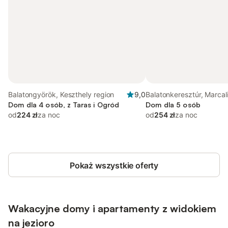
Balatongyörök, Keszthely region
9,0
Balatonkeresztúr, Marcali
Dom dla 4 osób, z Taras i Ogród
Dom dla 5 osób
od
224 zł
za noc
od
254 zł
za noc
Pokaż wszystkie oferty
Wakacyjne domy i apartamenty z widokiem
na jezioro