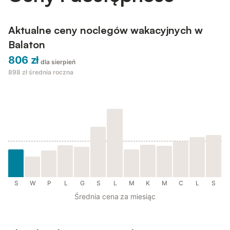
Aktualne ceny noclegów wakacyjnych w
Balaton
806 zł
dla sierpień
898 zł
średnia roczna
S
W
P
L
G
S
L
M
K
M
C
L
S
Średnia cena za miesiąc