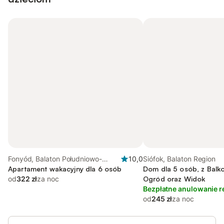
Fonyód, Balaton Południowo-
10,0
Siófok, Balaton Region
Zachodni
Apartament wakacyjny dla 6 osób
Dom dla 5 osób, z Balkon
od
322 zł
za noc
Ogród oraz Widok
Bezpłatne anulowanie r
od
245 zł
za noc