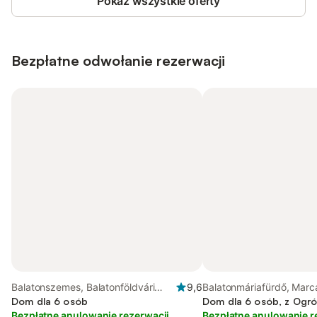
Pokaż wszystkie oferty
Bezpłatne odwołanie rezerwacji
Balatonszemes, Balatonföldvári
9,6
Balatonmáriafürdő, Marca
region
Dom dla 6 osób
Dom dla 6 osób, z Ogr
Bezpłatne anulowanie rezerwacji
Bezpłatne anulowanie r