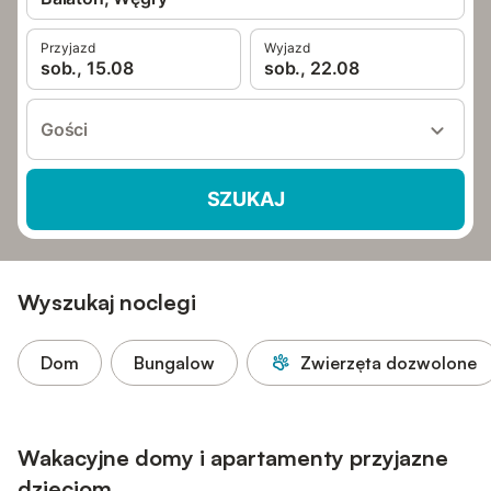
Przyjazd
Wyjazd
sob., 15.08
sob., 22.08
Gości
SZUKAJ
Wyszukaj noclegi
Dom
Bungalow
Zwierzęta dozwolone
Wakacyjne domy i apartamenty przyjazne
dzieciom