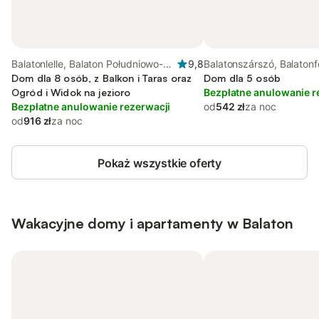
Balatonlelle, Balaton Południowo-
9,8
Balatonszárszó, Balatonf
Zachodni
Dom dla 8 osób, z Balkon i Taras oraz
region
Dom dla 5 osób
Ogród i Widok na jezioro
Bezpłatne anulowanie r
Bezpłatne anulowanie rezerwacji
od
542 zł
za noc
od
916 zł
za noc
Pokaż wszystkie oferty
Wakacyjne domy i apartamenty w Balaton