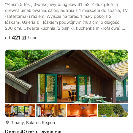
"Átrium 5 fős", 3-pokojowy bungalow 61 m2. Z dużą ilością
drewna umeblowanie: salon/jadalnia z 1 miejscem do spania, TV
(satelitarna) i radiem. Wyjście na taras. 1 mały pokój z 2
łóżkami. Galeria z 1 łóżkiem podwójnym (180 cm, o długości
200 cm). Otwarta kuchnia (2 palniki, kuchenka mikrofalowa).
Łazienka/WC. Brak możliwości ogrzewania. Taras 15 m2. Meble
421 zł
od
/
noc
ogrodowe. Do dyspozycji: telefon. Internet (bezprzewodowy
LAN [WLAN]). Miejsce parkingowe (ogrodzony). Odpowiedni
dla rodzin. Max. 1 zwierzak/pies. Zamiast zamkniętej sypialni,
niektóre miejsca do spania znajdują się na otwartej przestrzen...
więcej...
Tihany, Balaton Region
Dom • 40 m² • 1 sypialnia