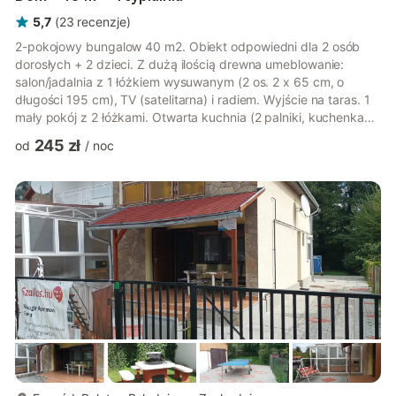
5,7
(
23
recenzje
)
2-pokojowy bungalow 40 m2. Obiekt odpowiedni dla 2 osób
dorosłych + 2 dzieci. Z dużą ilością drewna umeblowanie:
salon/jadalnia z 1 łóżkiem wysuwanym (2 os. 2 x 65 cm, o
długości 195 cm), TV (satelitarna) i radiem. Wyjście na taras. 1
mały pokój z 2 łóżkami. Otwarta kuchnia (2 palniki, kuchenka
mikrofalowa). Łazienka/WC. Brak możliwości ogrzewania.
245 zł
od
/
noc
Taras. Meble ogrodowe. Do dyspozycji: telefon. Internet
(bezprzewodowy LAN [WLAN]). Miejsce parkingowe
(ogrodzony). Odpowiedni dla rodzin. Max. 1 zwierzak/pies.
Oferta przeznaczona tylko dla maksymalnie 2 osób dorosłych
oraz 2 dzieci poniżej 10 l...
więcej...