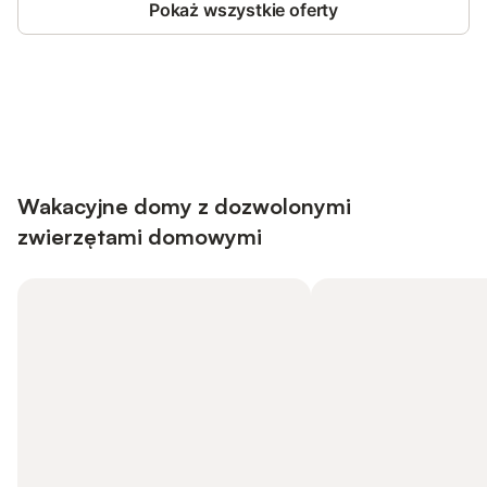
Pokaż wszystkie oferty
Save up to 10% on many properties with
Sign in
an account
Wakacyjne domy z dozwolonymi
zwierzętami domowymi