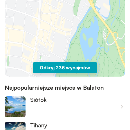
Odkryj 236 wynajmów
Najpopularniejsze miejsca w Balaton
Siófok
Tihany