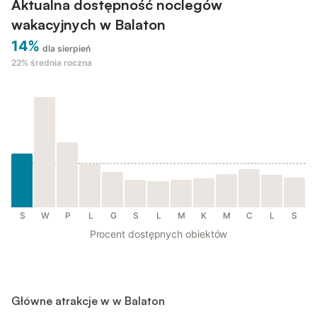
Aktualna dostępność noclegów
wakacyjnych w Balaton
14%
dla sierpień
22%
średnia roczna
S
W
P
L
G
S
L
M
K
M
C
L
S
Procent dostępnych obiektów
Główne atrakcje w w Balaton