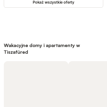
Pokaż wszystkie oferty
Save up to 10% on many properties with
Sign in
an account
Wakacyjne domy i apartamenty w
Tiszafüred