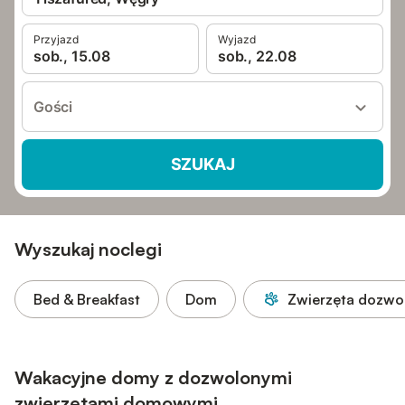
Przyjazd
Wyjazd
sob., 15.08
sob., 22.08
Gości
SZUKAJ
Wyszukaj noclegi
Bed & Breakfast
Dom
Zwierzęta dozwo
Wakacyjne domy z dozwolonymi
zwierzętami domowymi