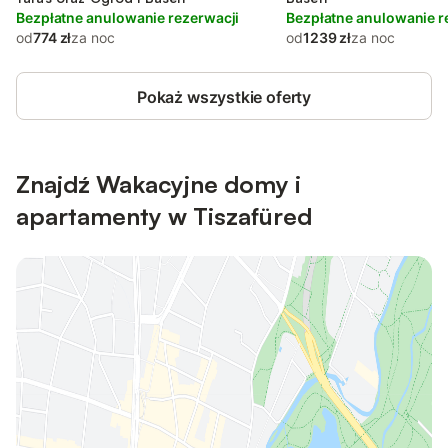
Bezpłatne anulowanie rezerwacji
Bezpłatne anulowanie r
od
774 zł
za noc
od
1239 zł
za noc
Pokaż wszystkie oferty
Znajdź Wakacyjne domy i
apartamenty w Tiszafüred