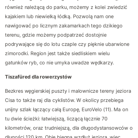
również należącą do parku, możemy z kolei zwiedzić
kajakiem lub niewielką łódką. Pozwolą nam one
nawigować po licznym zakamarkach tego dzikiego
terenu, gdzie możemy podpatrzeć dostojnie
podrywające się do lotu czaple czy pięknie ubarwione
zimorodki. Region jest także siedliskiem wielu
gatunków ryb, co nie umyka uwadze wędkarzy.
Tiszafüred dla rowerzystów
Bezkres węgierskiej puszty i malownicze tereny jeziora
Cisa to także raj dla cyklistów. W okolicy przebiega
unijny szlak łączący całą Europę, EuroVelo (11). Ma on
tu dwie ścieżki: łatwiejszą, liczącą łącznie 70
kilometrów, oraz trudniejszą, dla długodystansowców o
długości 120 km. Obie biegną wzdłuż jeziora, więc