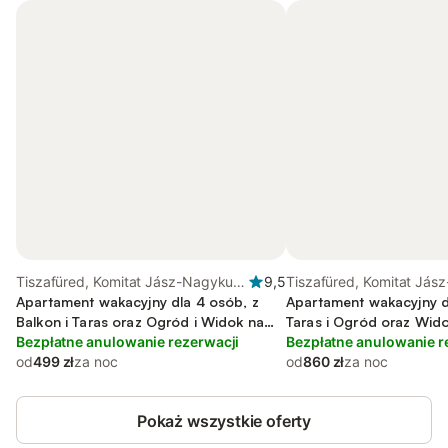
Tiszafüred, Komitat Jász-Nagykun-
9,5
Tiszafüred, Komitat Jás
Szolnok
Apartament wakacyjny dla 4 osób, z
Szolnok
Apartament wakacyjny d
Balkon i Taras oraz Ogród i Widok na
Taras i Ogród oraz Widok
jezioro
Bezpłatne anulowanie rezerwacji
Widok
Bezpłatne anulowanie r
od
499 zł
za noc
od
860 zł
za noc
Pokaż wszystkie oferty