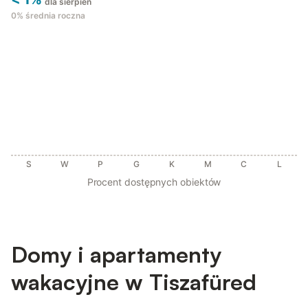
dla sierpień
0%
średnia roczna
S
W
P
G
K
M
C
L
Procent dostępnych obiektów
Domy i apartamenty
wakacyjne w Tiszafüred