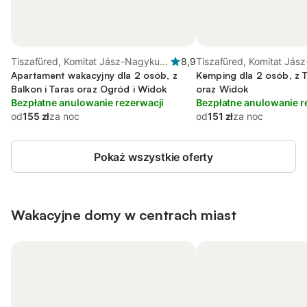
Tiszafüred, Komitat Jász-Nagykun-
8,9
Tiszafüred, Komitat Jás
Szolnok
Apartament wakacyjny dla 2 osób, z
Szolnok
Kemping dla 2 osób, z T
Balkon i Taras oraz Ogród i Widok
oraz Widok
Bezpłatne anulowanie rezerwacji
Bezpłatne anulowanie r
od
155 zł
za noc
od
151 zł
za noc
Pokaż wszystkie oferty
Wakacyjne domy w centrach miast