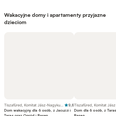
Wakacyjne domy i apartamenty przyjazne
dzieciom
Tiszafüred, Komitat Jász-Nagykun-
9,6
Tiszafüred, Komitat Jás
Szolnok
Dom wakacyjny dla 6 osób, z Jacuzzi i
Szolnok
Dom dla 6 osób, z Taras
Taras oraz Ogród i Basen
Basen