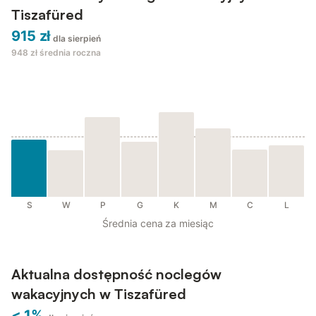
Tiszafüred
915 zł
dla sierpień
948 zł
średnia roczna
S
W
P
G
K
M
C
L
Średnia cena za miesiąc
Aktualna dostępność noclegów
wakacyjnych w Tiszafüred
< 1%