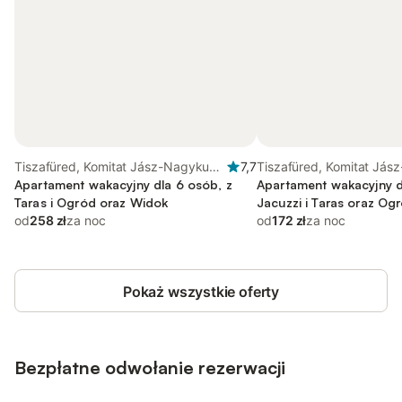
Tiszafüred, Komitat Jász-Nagykun-
7,7
Tiszafüred, Komitat Jás
Szolnok
Apartament wakacyjny dla 6 osób, z
Szolnok
Apartament wakacyjny d
Taras i Ogród oraz Widok
Jacuzzi i Taras oraz Og
od
258 zł
za noc
od
172 zł
za noc
Pokaż wszystkie oferty
Bezpłatne odwołanie rezerwacji