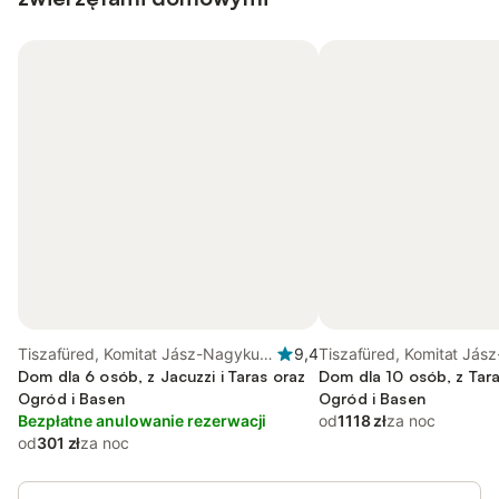
Tiszafüred, Komitat Jász-Nagykun-
9,4
Tiszafüred, Komitat Jás
Szolnok
Dom dla 6 osób, z Jacuzzi i Taras oraz
Szolnok
Dom dla 10 osób, z Tara
Ogród i Basen
Ogród i Basen
Bezpłatne anulowanie rezerwacji
od
1118 zł
za noc
od
301 zł
za noc