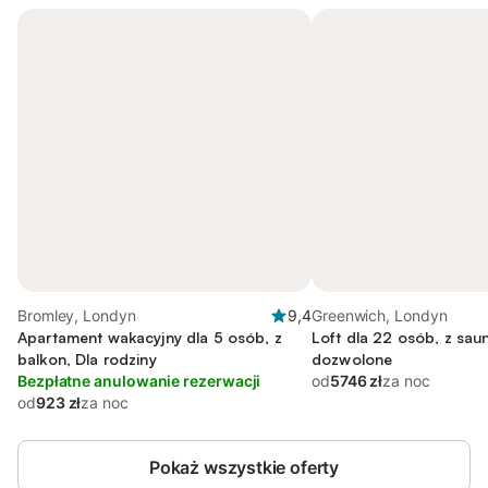
Bromley, Londyn
9,4
Greenwich, Londyn
Apartament wakacyjny dla 5 osób, z
Loft dla 22 osób, z sau
balkon, Dla rodziny
dozwolone
Bezpłatne anulowanie rezerwacji
od
5746 zł
za noc
od
923 zł
za noc
Pokaż wszystkie oferty