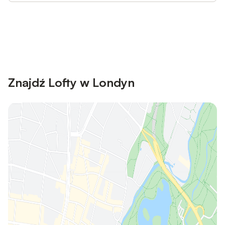
Save up to 10% on many properties with
Sign in
an account
Znajdź Lofty w Londyn