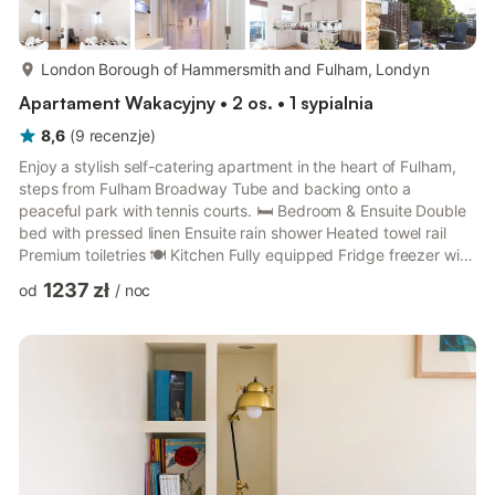
więcej...
London Borough of Hammersmith and Fulham, Londyn
Apartament Wakacyjny • 2 os. • 1 sypialnia
8,6
(
9
recenzje
)
Enjoy a stylish self-catering apartment in the heart of Fulham,
steps from Fulham Broadway Tube and backing onto a
peaceful park with tennis courts. 🛏 Bedroom & Ensuite Double
bed with pressed linen Ensuite rain shower Heated towel rail
Premium toiletries 🍽 Kitchen Fully equipped Fridge freezer with
water dispenser Gas hob, oven, microwave Dishwasher Kettle &
1237 zł
od
/
noc
Nespresso machine 🛋 Living & Features TVs in every room with
Netflix Super-fast fibre internet Access to park and tennis
courts 🌇 Balcony Southwest-facing Views of mature trees Ideal
for morning coffee or evening drinks...