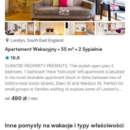
więcej...
Londyn, South East England
Apartament Wakacyjny • 55 m² • 2 Sypialnie
10,0
CURATED PROPERTY PRESENTS: This stylish open plan 2
bedroom, 1 bathroom 'New York style' loft apartment is situated
in the most desirable apartment block in Soho between two of
Soho's most iconic streets, Dean St and Wardour St. Perfect for
small groups or families wishing to explore some of London's
most vibrant areas or looking to relax within a contemporary,
490 zł
od
/
noc
central London apartment. Guests will have access sole access
to the apartment. Please note that given the central Soho
location noise is expected. It is down a quiet mews road
however there is frequent visitors and vans that use the...
Inne pomysły na wakacje i typy właściwości