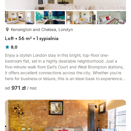
więcej...
Kensington and Chelsea, Londyn
Loft • 56 m² • 1 sypialnia
8,0
Enjoy a stylish London stay in this bright, top-floor one-
bedroom flat, set in a highly desirable neighborhood. Just a
five-minute walk from Earl’s Court and West Brompton stations,
it offers excellent connections across the city. Whether you’re
here for business or leisure, this is an ideal base to experience
London with ease and comfort. Set on the top floor of a
971 zł
od
/
noc
charming Victorian townhouse, this light-filled and tranquil flat is
the perfect base in West London. Combining modern comforts
with classic character, it offers everything you need for a
relaxing stay: Open-plan living and dinin...