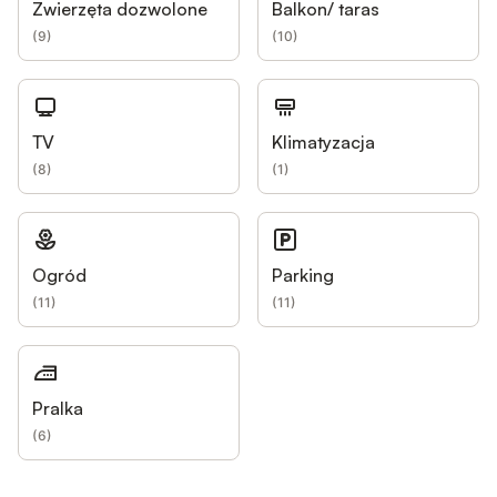
Zwierzęta dozwolone
Balkon/ taras
(
9
)
(
10
)
TV
Klimatyzacja
(
8
)
(
1
)
Ogród
Parking
(
11
)
(
11
)
Pralka
(
6
)