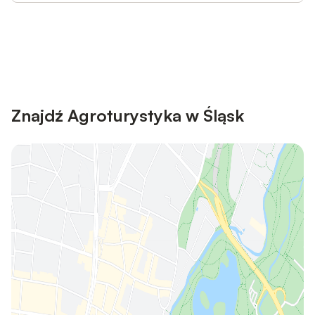
Save up to 10% on many properties with
Sign in
an account
Znajdź Agroturystyka w Śląsk