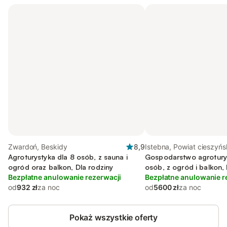
Zwardoń, Beskidy
8,9
Istebna, Powiat cieszyńs
Agroturystyka dla 8 osób, z sauna i
Gospodarstwo agrotury
ogród oraz balkon, Dla rodziny
osób, z ogród i balkon, 
Bezpłatne anulowanie rezerwacji
Bezpłatne anulowanie r
od
932 zł
za noc
od
5600 zł
za noc
Pokaż wszystkie oferty