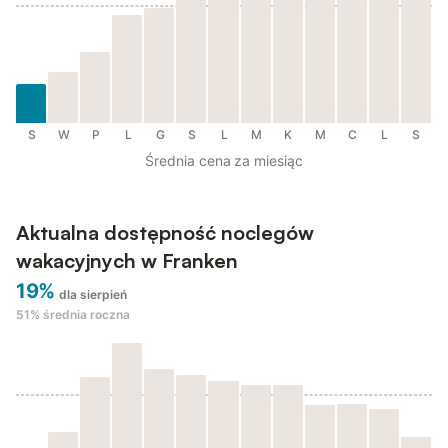
S
W
P
L
G
S
L
M
K
M
C
L
S
Średnia cena za miesiąc
Aktualna dostępność noclegów
wakacyjnych w Franken
19%
dla sierpień
51%
średnia roczna