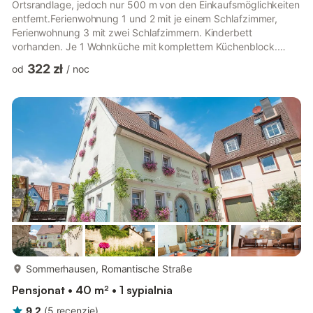
Ortsrandlage, jedoch nur 500 m von den Einkaufsmöglichkeiten
entfernt.Ferienwohnung 1 und 2 mit je einem Schlafzimmer,
Ferienwohnung 3 mit zwei Schlafzimmern. Kinderbett
vorhanden. Je 1 Wohnküche mit komplettem Küchenblock.
Zugang über die Terrasse. Dusche und WC. Sat-TV-Anschluss
322 zł
od
/
noc
und Zentralheizung. Unser Haus ist von der Messestadt
Nürnberg ca. 60 km entfernt.Conditions/extrasStornierungen
bis zu 14 Tage vor Anreise sind kostenfrei. Bei Stornierungen
bis zu 7 Tage vor Anreise werden 50% berechnet. Bei späteren
Stornierungen ...
więcej...
Sommerhausen, Romantische Straße
Pensjonat • 40 m² • 1 sypialnia
9,2
(
5
recenzje
)