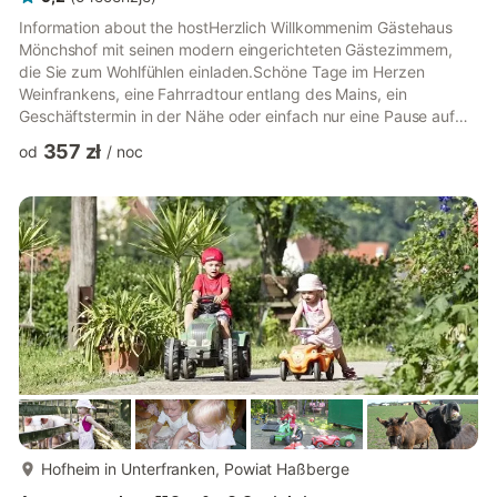
Information about the hostHerzlich Willkommenim Gästehaus
Mönchshof mit seinen modern eingerichteten Gästezimmern,
die Sie zum Wohlfühlen einladen.Schöne Tage im Herzen
Weinfrankens, eine Fahrradtour entlang des Mains, ein
Geschäftstermin in der Nähe oder einfach nur eine Pause auf
der Durchreise ... bei uns sind Sie genau richtig.In unserem
357 zł
od
/
noc
gemütlichen Frühstücksraum versüßen wir Ihnen den Morgen
bei einem reichhaltigen Buffet.Im Sommer lädt unsere schöne
Weinlaube zum Verweilen ein - am Besten bei einem Gläschen
Frankenwein. Ein weiteres Highlight ist unser neu renovierter
Gewölbekeller. ...
więcej...
Hofheim in Unterfranken, Powiat Haßberge