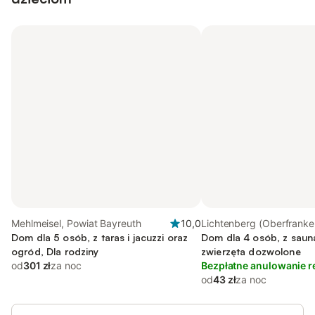
Mehlmeisel, Powiat Bayreuth
10,0
Lichtenberg (Oberfranke
Dom dla 5 osób, z taras i jacuzzi oraz
Hof
Dom dla 4 osób, z sauna
ogród, Dla rodziny
zwierzęta dozwolone
od
301 zł
za noc
Bezpłatne anulowanie r
od
43 zł
za noc