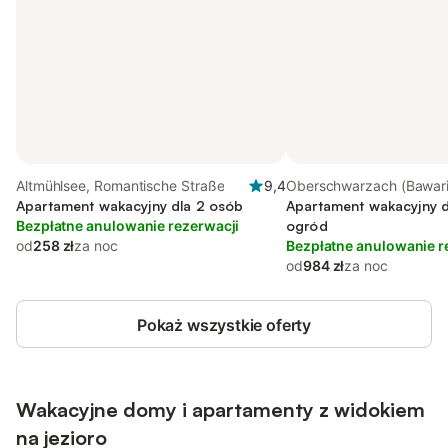
Altmühlsee, Romantische Straße
9,4
Oberschwarzach (Bawari
Apartament wakacyjny dla 2 osób
Franconian Wine Countr
Apartament wakacyjny d
Bezpłatne anulowanie rezerwacji
ogród
od
258 zł
za noc
Bezpłatne anulowanie r
od
984 zł
za noc
Pokaż wszystkie oferty
Wakacyjne domy i apartamenty z widokiem
na jezioro