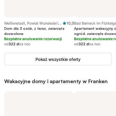
Weißenstadt, Powiat Wunsiedel im
10,0
Bad Berneck im Fichtelge
Fichtelgebirge
Dom dla 3 osób, z taras, zwierzęta
Frankenalb
Apartament wakacyjny d
dozwolone
ogród, zwierzęta dozw
Bezpłatne anulowanie rezerwacji
Bezpłatne anulowanie r
od
322 zł
za noc
od
322 zł
za noc
Pokaż wszystkie oferty
Wakacyjne domy i apartamenty w Franken