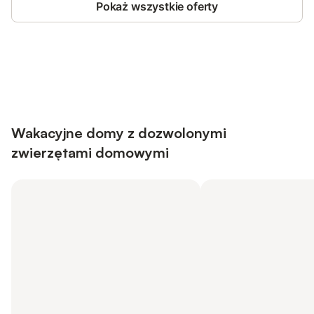
Pokaż wszystkie oferty
Save up to 10% on many properties with
Sign in
an account
Wakacyjne domy z dozwolonymi
zwierzętami domowymi