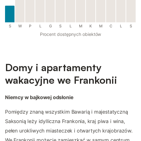
S
W
P
L
G
S
L
M
K
M
C
L
S
Procent dostępnych obiektów
Domy i apartamenty
wakacyjne we Frankonii
Niemcy w bajkowej odsłonie
Pomiędzy znaną wszystkim Bawarią i majestatyczną
Saksonią leży idylliczna Frankonia, kraj piwa i wina,
pełen urokliwych miasteczek i otwartych krajobrazów.
We Frankonii możecie zamieszkać w samym centrum