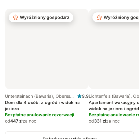
Wyróżniony gospodarz
Wyróżniony gos
Untersteinach (Bawaria), Oberes
9,9
Lichtenfels (Bawaria), O
Maintal - Coburger Land
Dom dla 4 osób, z ogród i widok na
Maintal - Coburger Land
Apartament wakacyjny d
jezioro
widok na jezioro i ogró
Bezpłatne anulowanie rezerwacji
Bezpłatne anulowanie r
od
447 zł
za noc
od
331 zł
za noc