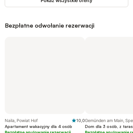
Pokaż wszystkie oferty
Bezpłatne odwołanie rezerwacji
Naila, Powiat Hof
10,0
Gemünden am Main, Spe
Apartament wakacyjny dla 4 osób
Mainland
Dom dla 3 osób, z taras
Bezpłatne anulowanie rezerwacji
Bezpłatne anulowanie r