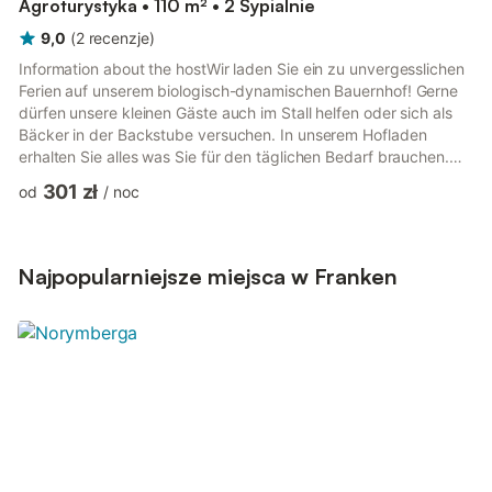
Agroturystyka • 110 m² • 2 Sypialnie
9,0
(
2
recenzje
)
Information about the hostWir laden Sie ein zu unvergesslichen
Ferien auf unserem biologisch-dynamischen Bauernhof! Gerne
dürfen unsere kleinen Gäste auch im Stall helfen oder sich als
Bäcker in der Backstube versuchen. In unserem Hofladen
erhalten Sie alles was Sie für den täglichen Bedarf brauchen.
Gerne bieten wir Ihnen zum Frühstück frische Brötchen an.
301 zł
od
/
noc
Unsere großzügigen Wohnungen sind ausgestattet mit einer
kompletten Küche, zwei Schlafzimmern mit Bio-
Latexmatratzen, Bad, separater Toilette, Balkon oder Terrasse.
Unser Beitrag zum Thema "Nachhaltigkeit": - biologisch-
Najpopularniejsze miejsca w Franken
dynamische Landwi...