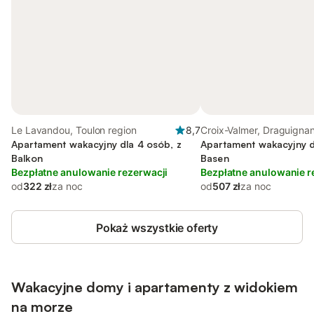
Le Lavandou, Toulon region
8,7
Croix-Valmer, Draguigna
Apartament wakacyjny dla 4 osób, z
Apartament wakacyjny d
Balkon
Basen
Bezpłatne anulowanie rezerwacji
Bezpłatne anulowanie r
od
322 zł
za noc
od
507 zł
za noc
Pokaż wszystkie oferty
Wakacyjne domy i apartamenty z widokiem
na morze