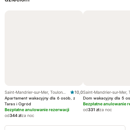
Saint-Mandrier-sur-Mer, Toulon
10,0
Saint-Mandrier-sur-Mer, 
region
Apartament wakacyjny dla 6 osób, z
region
Dom wakacyjny dla 5 o
Taras i Ogród
Bezpłatne anulowanie r
Bezpłatne anulowanie rezerwacji
od
331 zł
za noc
od
344 zł
za noc