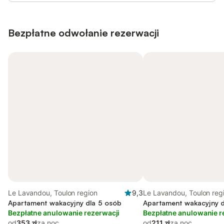
Bezpłatne odwołanie rezerwacji
Le Lavandou, Toulon region
9,3
Le Lavandou, Toulon reg
Apartament wakacyjny dla 5 osób
Apartament wakacyjny d
Bezpłatne anulowanie rezerwacji
Bezpłatne anulowanie r
od
353 zł
za noc
od
211 zł
za noc