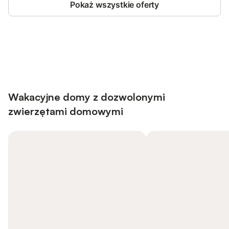
Pokaż wszystkie oferty
Save up to 10% on many properties with
Sign in
an account
Wakacyjne domy z dozwolonymi
zwierzętami domowymi