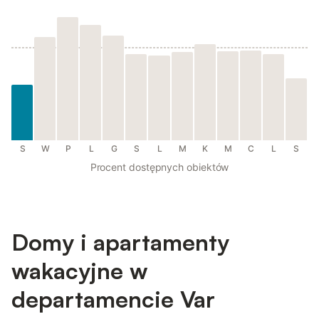
S
W
P
L
G
S
L
M
K
M
C
L
S
Procent dostępnych obiektów
Domy i apartamenty
wakacyjne w
departamencie Var