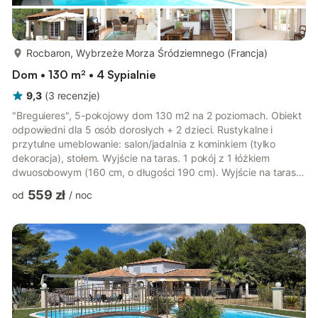
więcej...
Rocbaron, Wybrzeże Morza Śródziemnego (Francja)
Dom • 130 m² • 4 Sypialnie
9,3
(
3
recenzje
)
"Breguieres", 5-pokojowy dom 130 m2 na 2 poziomach. Obiekt
odpowiedni dla 5 osób dorosłych + 2 dzieci. Rustykalne i
przytulne umeblowanie: salon/jadalnia z kominkiem (tylko
dekoracja), stołem. Wyjście na taras. 1 pokój z 1 łóżkiem
dwuosobowym (160 cm, o długości 190 cm). Wyjście na taras.
1 pokój z 1 dwuosobową kanapą (140 cm o długości 190 cm),
559 zł
od
/
noc
TV, odtwarzaczem CD i DVD. Wyjście na taras. Kącik kuchenny
(piekarnik, zmywarka do naczyń, 3 palniki – kuchenka z płytą
ceramiczną, toster, czajnik elektryczny, zamrażarka, ekspres
do kawy) z barem. Łazienka/WC, oddzielne WC. Na piętrze:
(schody be...