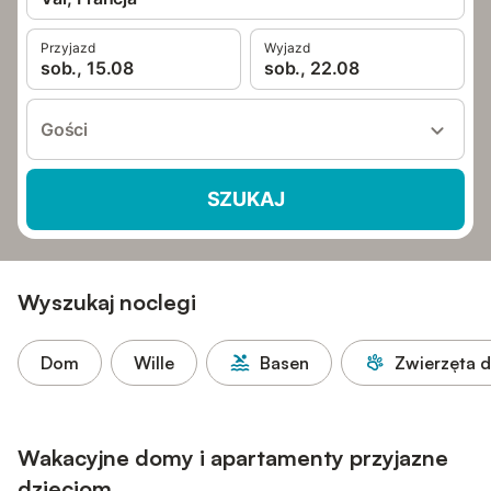
Przyjazd
Wyjazd
sob., 15.08
sob., 22.08
Gości
SZUKAJ
Wyszukaj noclegi
Dom
Wille
Basen
Zwierzęta 
Wakacyjne domy i apartamenty przyjazne
dzieciom