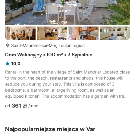
więcej...
Saint-Mandrier-sur-Mer, Toulon region
Dom Wakacyjny • 100 m² • 3 Sypialnie
10,0
Rental in the heart of the village of Saint Mandrier Located close
to the port, the beach, restaurants and shops, this house will
seduce you during your stay. This villa is composed of 3
bedrooms, a bathroom, a large living room, as well as an
equipped kitchen. The accommodation has a garden with trees
and a large terrace, which allows you to have lunch peacefully
361 zł
od
/
noc
in the sun. The accommodation is located 2 steps from the sea
shuttle pier (price of a bus ticket) to go for a walk in Toulon.
(Note that on the land there are two houses, and it is possible
that during your rental the house next ...
Najpopularniejsze miejsca w Var