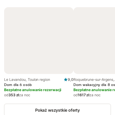
Le Lavandou, Toulon region
9,0
Roquebrune-sur-Argens,
Dom dla 6 osób
Draguignan region
Dom wakacyjny dla 8 o
Bezpłatne anulowanie rezerwacji
Bezpłatne anulowanie r
od
353 zł
za noc
od
1617 zł
za noc
Pokaż wszystkie oferty