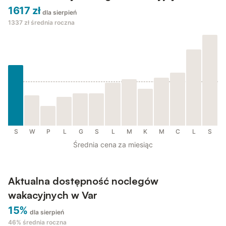
1617 zł
dla sierpień
1337 zł
średnia roczna
S
W
P
L
G
S
L
M
K
M
C
L
S
Średnia cena za miesiąc
Aktualna dostępność noclegów
wakacyjnych w Var
15%
dla sierpień
46%
średnia roczna