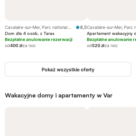
Cavalaire-sur-Mer, Parc national
8,5
Cavalaire-sur-Mer, Parc n
Port-Cros
Dom dla 4 osób, z Taras
Port-Cros
Apartament wakacyjny d
Bezpłatne anulowanie rezerwacji
Bezpłatne anulowanie r
od
400 zł
za noc
od
520 zł
za noc
Pokaż wszystkie oferty
Wakacyjne domy i apartamenty w Var