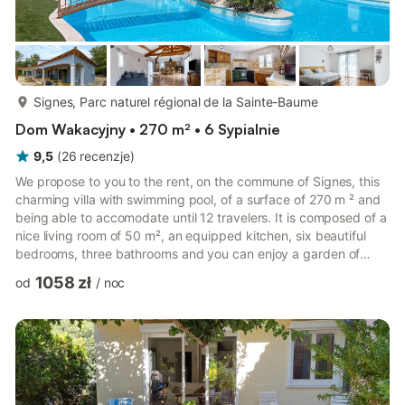
więcej...
Signes, Parc naturel régional de la Sainte-Baume
Dom Wakacyjny • 270 m² • 6 Sypialnie
9,5
(
26
recenzje
)
We propose to you to the rent, on the commune of Signes, this
charming villa with swimming pool, of a surface of 270 m ² and
being able to accomodate until 12 travelers. It is composed of a
nice living room of 50 m², an equipped kitchen, six beautiful
bedrooms, three bathrooms and you can enjoy a garden of
about 1000 m² and a terrace. Wifi, cleaning, sheets and towels
1058 zł
od
/
noc
included, we are waiting for you! The accommodation is
composed as follows: On the ground floor : - A living room of 50
m² with TV, sofa and dining area. - A kitchen equipped with
electric kettle, toaster, microwave oven, oven...