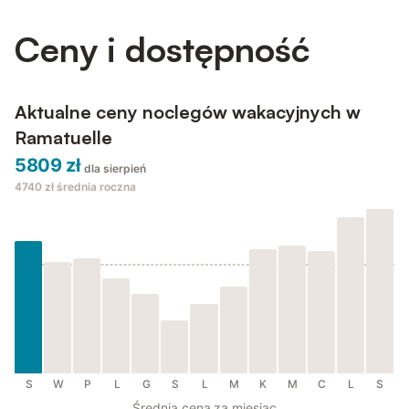
Ceny i dostępność
Aktualne ceny noclegów wakacyjnych w
Ramatuelle
5809 zł
dla sierpień
4740 zł
średnia roczna
S
W
P
L
G
S
L
M
K
M
C
L
S
Średnia cena za miesiąc