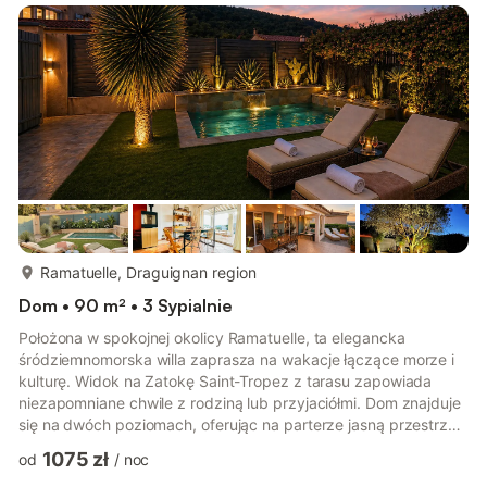
więcej...
Ramatuelle, Draguignan region
Dom • 90 m² • 3 Sypialnie
Położona w spokojnej okolicy Ramatuelle, ta elegancka
śródziemnomorska willa zaprasza na wakacje łączące morze i
kulturę. Widok na Zatokę Saint-Tropez z tarasu zapowiada
niezapomniane chwile z rodziną lub przyjaciółmi. Dom znajduje
się na dwóch poziomach, oferując na parterze jasną przestrzeń
dzienną z kuchnią wyposażoną w Thermomix i piwniczką na
1075 zł
od
/
noc
wino. Na piętrze trzy komfortowe sypialnie, w tym apartament