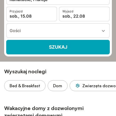
Przyjazd
Wyjazd
sob., 15.08
sob., 22.08
Gości
SZUKAJ
Wyszukaj noclegi
Bed & Breakfast
Dom
Zwierzęta dozwo
Wakacyjne domy z dozwolonymi
zwierzętami domowymi