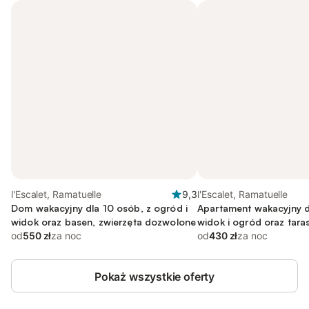
l'Escalet, Ramatuelle
9,3
l'Escalet, Ramatuelle
Dom wakacyjny dla 10 osób, z ogród i
Apartament wakacyjny d
widok oraz basen, zwierzęta dozwolone
widok i ogród oraz tara
od
550 zł
za noc
od
430 zł
za noc
Pokaż wszystkie oferty