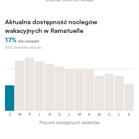
Aktualna dostępność noclegów
wakacyjnych w Ramatuelle
17%
dla sierpień
50%
średnia roczna
S
W
P
L
G
S
L
M
K
M
C
L
S
Procent dostępnych obiektów