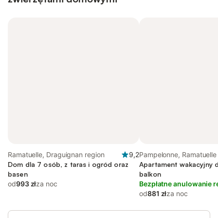
Ramatuelle, Draguignan region
9,2
Pampelonne, Ramatuelle
Dom dla 7 osób, z taras i ogród oraz
Apartament wakacyjny d
basen
balkon
od
993 zł
za noc
Bezpłatne anulowanie r
od
881 zł
za noc