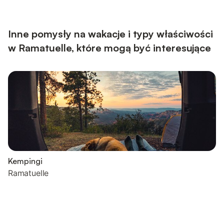
typu master, zapewnią spokojne noce po śródziemnomorskich
dniach. Zadaszony taras latem staje się sercem domu, z
jadalnią i kącikiem relaksacyjnym. Ogród z prysznicem na
świeżym powietrz...
Inne pomysły na wakacje i typy właściwości
w Ramatuelle, które mogą być interesujące
Kempingi
Ramatuelle