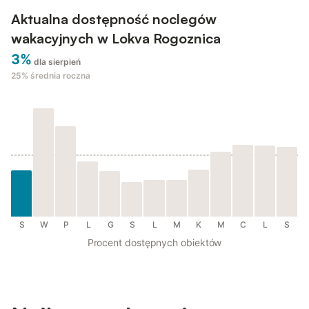
Aktualna dostępność noclegów
wakacyjnych w Lokva Rogoznica
3%
dla sierpień
25%
średnia roczna
S
W
P
L
G
S
L
M
K
M
C
L
S
Procent dostępnych obiektów