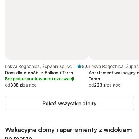
Lokva Rogoznica, Żupania splicko-
8,0
Lokva Rogoznica, Żupani
dalmatyńska
Dom dla 6 osób, z Balkon i Taras
dalmatyńska
Apartament wakacyjny d
Bezpłatne anulowanie rezerwacji
Taras
od
838 zł
za noc
od
223 zł
za noc
Pokaż wszystkie oferty
Wakacyjne domy i apartamenty z widokiem
na morze