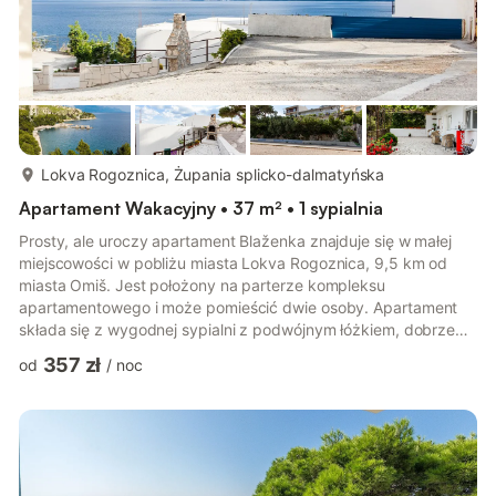
więcej...
Lokva Rogoznica, Żupania splicko-dalmatyńska
Apartament Wakacyjny • 37 m² • 1 sypialnia
Prosty, ale uroczy apartament Blaženka znajduje się w małej
miejscowości w pobliżu miasta Lokva Rogoznica, 9,5 km od
miasta Omiš. Jest położony na parterze kompleksu
apartamentowego i może pomieścić dwie osoby. Apartament
składa się z wygodnej sypialni z podwójnym łóżkiem, dobrze
wyposażonej kuchni z przyborami kuchennymi i wszystkimi
357 zł
od
/
noc
niezbędnymi urządzeniami do gotowania, małej części
wypoczynkowej oraz łazienki z prysznicem. Na terenie obiektu
znajduje się wspólny ogród ze stołem, krzesłami i grillem. Z
ogrodu roztacza się wspaniały widok na morze, na horyzont,
gdzie morze spotyka się z n...