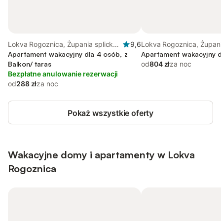
Lokva Rogoznica, Żupania splicko-
9,6
Lokva Rogoznica, Żupan
dalmatyńska
Apartament wakacyjny dla 4 osób, z
splicko-dalmatyńska
Apartament wakacyjny d
Balkon/ taras
od
804 zł
za noc
Bezpłatne anulowanie rezerwacji
od
288 zł
za noc
Pokaż wszystkie oferty
Wakacyjne domy i apartamenty w Lokva
Rogoznica