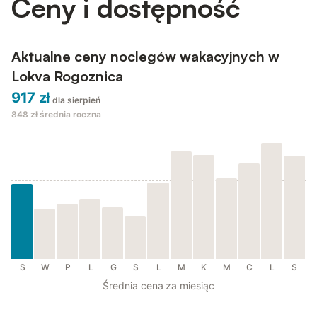
Ceny i dostępność
Aktualne ceny noclegów wakacyjnych w
Lokva Rogoznica
917 zł
dla sierpień
848 zł
średnia roczna
S
W
P
L
G
S
L
M
K
M
C
L
S
Średnia cena za miesiąc