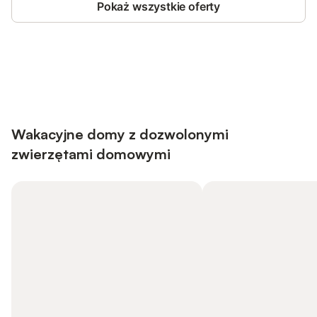
Pokaż wszystkie oferty
Save up to 10% on many properties with
Sign in
an account
Wakacyjne domy z dozwolonymi
zwierzętami domowymi