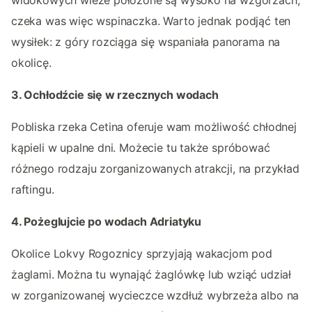
widokowych wieże położone są wysoko na wzgórzach,
czeka was więc wspinaczka. Warto jednak podjąć ten
wysiłek: z góry rozciąga się wspaniała panorama na
okolicę.
3. Ochłodźcie się w rzecznych wodach
Pobliska rzeka Cetina oferuje wam możliwość chłodnej
kąpieli w upalne dni. Możecie tu także spróbować
różnego rodzaju zorganizowanych atrakcji, na przykład
raftingu.
4. Pożeglujcie po wodach Adriatyku
Okolice Lokvy Rogoznicy sprzyjają wakacjom pod
żaglami. Można tu wynająć żaglówkę lub wziąć udział
w zorganizowanej wycieczce wzdłuż wybrzeża albo na