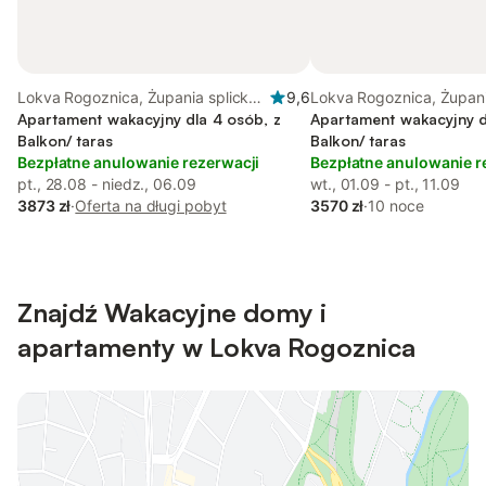
Lokva Rogoznica, Żupania splicko-
9,6
Lokva Rogoznica, Żupani
dalmatyńska
Apartament wakacyjny dla 4 osób, z
dalmatyńska
Apartament wakacyjny d
Balkon/ taras
Balkon/ taras
Bezpłatne anulowanie rezerwacji
Bezpłatne anulowanie r
pt., 28.08 - niedz., 06.09
wt., 01.09 - pt., 11.09
3873 zł
·
Oferta na długi pobyt
3570 zł
·
10 noce
Znajdź Wakacyjne domy i
apartamenty w Lokva Rogoznica