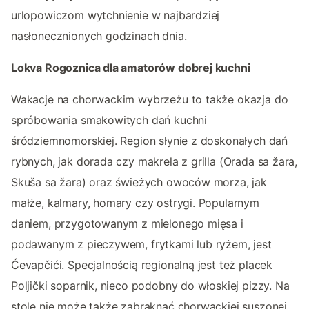
urlopowiczom wytchnienie w najbardziej
nasłonecznionych godzinach dnia.
Lokva Rogoznica dla amatorów dobrej kuchni
Wakacje na chorwackim wybrzeżu to także okazja do
spróbowania smakowitych dań kuchni
śródziemnomorskiej. Region słynie z doskonałych dań
rybnych, jak dorada czy makrela z grilla (Orada sa žara,
Skuša sa žara) oraz świeżych owoców morza, jak
małże, kalmary, homary czy ostrygi. Popularnym
daniem, przygotowanym z mielonego mięsa i
podawanym z pieczywem, frytkami lub ryżem, jest
Ćevapčići. Specjalnością regionalną jest też placek
Poljički soparnik, nieco podobny do włoskiej pizzy. Na
stole nie może także zabraknąć chorwackiej suszonej