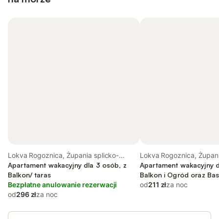
Lokva Rogoznica, Żupania splicko-
Lokva Rogoznica, Żupani
dalmatyńska
Apartament wakacyjny dla 3 osób, z
dalmatyńska
Apartament wakacyjny d
Balkon/ taras
Balkon i Ogród oraz Ba
Bezpłatne anulowanie rezerwacji
od
211 zł
za noc
od
296 zł
za noc