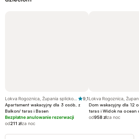
Lokva Rogoznica, Żupania splicko-
9,1
Lokva Rogoznica, Żupan
dalmatyńska
Apartament wakacyjny dla 3 osób, z
splicko-dalmatyńska
Dom wakacyjny dla 12 o
Balkon/ taras i Basen
taras i Widok na ocean 
Bezpłatne anulowanie rezerwacji
Basen
od
958 zł
za noc
od
211 zł
za noc