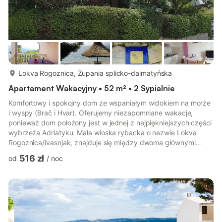
więcej...
Lokva Rogoznica, Żupania splicko-dalmatyńska
Apartament Wakacyjny • 52 m² • 2 Sypialnie
Komfortowy i spokojny dom ze wspaniałym widokiem na morze
i wyspy (Brač i Hvar). Oferujemy niezapomniane wakacje,
ponieważ dom położony jest w jednej z najpiękniejszych części
wybrzeża Adriatyku. Mała wioska rybacka o nazwie Lokva
Rogoznica/ivasnjak, znajduje się między dwoma głównymi
centrami: Splitem – 30 km od nas (pałac cara Dioklecjana,
516 zł
od
/
noc
starszy niż 1700 lat) i Makarską. Willa to nowy budynek
urządzony w nowoczesnym stylu, posiadający cztery gwiazdki
****. - Apartament (2+2) posiada 1 dużą sypialnię (podwójne
łóżko 160x200 cm), 1 łazienkę (bidet i prysznic), wyposażoną
kuchnię oraz dużą...