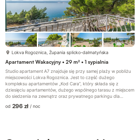
więcej...
Lokva Rogoznica, Żupania splicko-dalmatyńska
Apartament Wakacyjny • 29 m² • 1 sypialnia
Studio apartament A7 znajduje się przy samej plaży w pobliżu
miejscowości Lokva Rogoznica. Jest to część dużego
kompleksu apartamentów „Kod Cara”, który składa się z
dziesięciu apartamentów, dużego wspólnego tarasu z miejscem
do siedzenia na zewnątrz oraz prywatnego parkingu dla
wszystkich gości. Ze wspólnego tarasu roztacza się
296 zł
od
/
noc
zapierający dech w piersiach widok na Adriatyk i pobliskie
wyspy. Plaża znajduje się tuż za rogiem. Ten apartament typu
studio obejmuje główną część z podwójnym łóżkiem i łóżkiem
pojedynczym, małą jadalnię, dobrze wyposażoną kuchnię ze
wszystkimi niezbędnymi urządze...