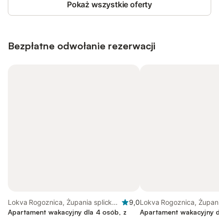
Pokaż wszystkie oferty
Bezpłatne odwołanie rezerwacji
Lokva Rogoznica, Żupania splicko-
9,0
Lokva Rogoznica, Żupani
dalmatyńska
Apartament wakacyjny dla 4 osób, z
dalmatyńska
Apartament wakacyjny d