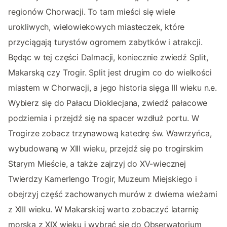
regionów Chorwacji. To tam mieści się wiele
urokliwych, wielowiekowych miasteczek, które
przyciągają turystów ogromem zabytków i atrakcji.
Będąc w tej części Dalmacji, koniecznie zwiedź Split,
Makarską czy Trogir. Split jest drugim co do wielkości
miastem w Chorwacji, a jego historia sięga III wieku n.e.
Wybierz się do Pałacu Dioklecjana, zwiedź pałacowe
podziemia i przejdź się na spacer wzdłuż portu. W
Trogirze zobacz trzynawową katedrę św. Wawrzyńca,
wybudowaną w XIII wieku, przejdź się po trogirskim
Starym Mieście, a także zajrzyj do XV-wiecznej
Twierdzy Kamerlengo Trogir, Muzeum Miejskiego i
obejrzyj część zachowanych murów z dwiema wieżami
z XIII wieku. W Makarskiej warto zobaczyć latarnię
morską z XIX wieku i wybrać się do Obserwatorium