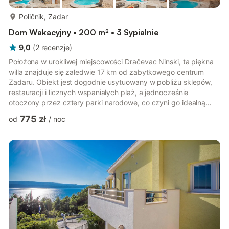
więcej...
Poličnik, Zadar
Dom Wakacyjny • 200 m² • 3 Sypialnie
9,0
(
2
recenzje
)
Położona w urokliwej miejscowości Dračevac Ninski, ta piękna
willa znajduje się zaledwie 17 km od zabytkowego centrum
Zadaru. Obiekt jest dogodnie usytuowany w pobliżu sklepów,
restauracji i licznych wspaniałych plaż, a jednocześnie
otoczony przez cztery parki narodowe, co czyni go idealną
bazą wypadową do zwiedzania regionu. Na zewnątrz willa
775 zł
od
/
noc
prezentuje się naprawdę imponująco. Goście mogą odpocząć
w przestronnym, zagospodarowanym ogrodzie z drzewami
oliwnymi i winnicami, skorzystać z basenu z systemem masażu,
przygotować posiłki na grillu lub zagrać w tradycyjną dalmacką
grę w bule. Cała ...