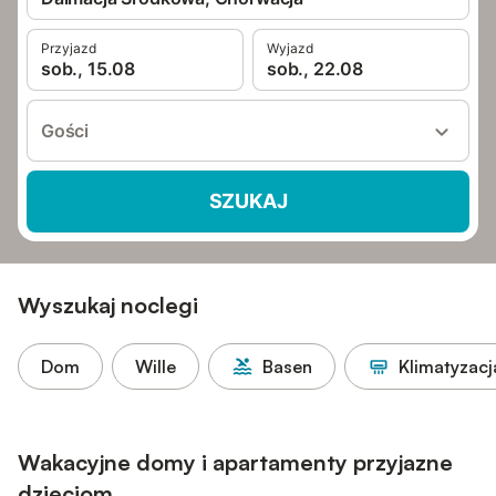
Przyjazd
Wyjazd
sob., 15.08
sob., 22.08
Gości
SZUKAJ
Wyszukaj noclegi
Dom
Wille
Basen
Klimatyzacj
Wakacyjne domy i apartamenty przyjazne
dzieciom