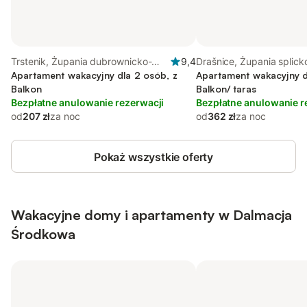
Trstenik, Żupania dubrownicko-
9,4
Drašnice, Żupania splick
neretwiańska
Apartament wakacyjny dla 2 osób, z
dalmatyńska
Apartament wakacyjny d
Balkon
Balkon/ taras
Bezpłatne anulowanie rezerwacji
Bezpłatne anulowanie r
od
207 zł
za noc
od
362 zł
za noc
Pokaż wszystkie oferty
Wakacyjne domy i apartamenty w Dalmacja
Środkowa