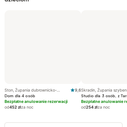
Ston, Żupania dubrownicko-
9,6
Skradin, Żupania szyben
neretwiańska
Dom dla 4 osób
knińska
Studio dla 3 osób, z Ta
Bezpłatne anulowanie rezerwacji
Bezpłatne anulowanie r
od
452 zł
za noc
od
254 zł
za noc