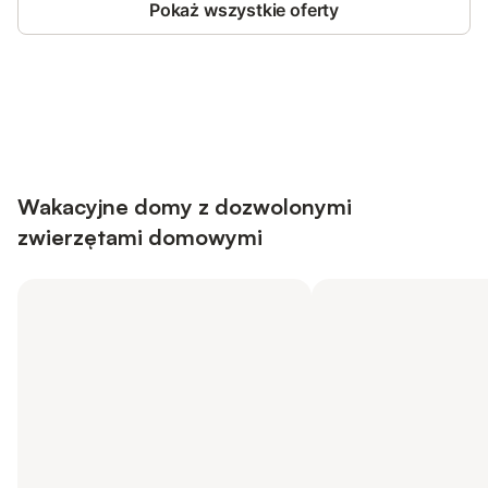
Pokaż wszystkie oferty
Save up to 10% on many properties with
Sign in
an account
Wakacyjne domy z dozwolonymi
zwierzętami domowymi