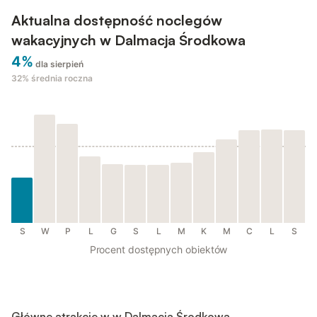
Aktualna dostępność noclegów
wakacyjnych w Dalmacja Środkowa
4%
dla sierpień
32%
średnia roczna
S
W
P
L
G
S
L
M
K
M
C
L
S
Procent dostępnych obiektów
Główne atrakcje w w Dalmacja Środkowa