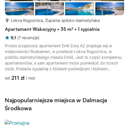
więcej...
Lokva Rogoznica, Żupania splicko-dalmatyńska
Apartament Wakacyjny • 35 m² • 1 sypialnia
9,1
(
7
recenzje
)
Prosto urządzony apartament Emil Zora A2 znajduje się w
miejscowości Ruskamen, w powiecie Lokva Rogoznica, w
pobliżu dalmatyńskiego miasta Omiš. Jest to część kompleksu
apartamentów, a sam apartament może pomieścić do trzech
osób. Posiada sypialnię z łóżkiem podwójnym i łóżkiem
pojedynczym oraz łazienkę z prysznicem. Jest też dobrze
211 zł
od
/
noc
wyposażona kuchnia z niezbędnymi urządzeniami (lodówka,
zamrażarka, ekspres do kawy, czajnik, kuchenka, kuchenka
mikrofalowa itp.) Obok kuchni znajduje się balkon z jadalnią i
widokiem na morze. Jest to idealne miejsce na posiłek lub
Najpopularniejsze miejsca w Dalmacja
relaks podczas ciepłych letn...
Środkowa