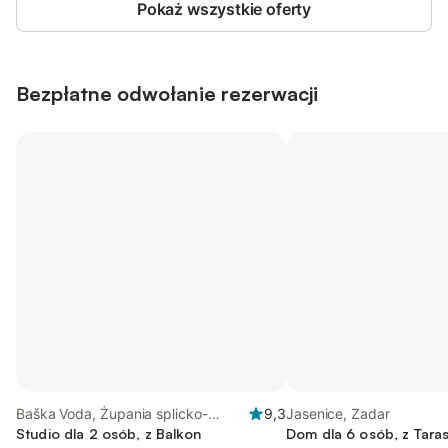
Pokaż wszystkie oferty
Bezpłatne odwołanie rezerwacji
Baška Voda, Żupania splicko-
9,3
Jasenice, Zadar
dalmatyńska
Studio dla 2 osób, z Balkon
Dom dla 6 osób, z Taras