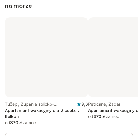
na morze
Tučepi, Żupania splicko-
9,6
Petrcane, Zadar
dalmatyńska
Apartament wakacyjny dla 2 osób, z
Apartament wakacyjny d
Balkon
od
370 zł
za noc
od
370 zł
za noc