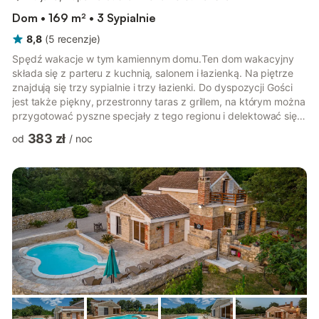
Dom • 169 m² • 3 Sypialnie
8,8
(
5
recenzje
)
Spędź wakacje w tym kamiennym domu.Ten dom wakacyjny
składa się z parteru z kuchnią, salonem i łazienką. Na piętrze
znajdują się trzy sypialnie i trzy łazienki. Do dyspozycji Gości
jest także piękny, przestronny taras z grillem, na którym można
przygotować pyszne specjały z tego regionu i delektować się
nimi przy lampce lokalnego wina.Piękna żwirowa i piaszczysta
383 zł
od
/
noc
plaża, która znajduje się zaledwie kilka metrów od domu,
rozciąga się na całej długości miejscowości Zuljana.