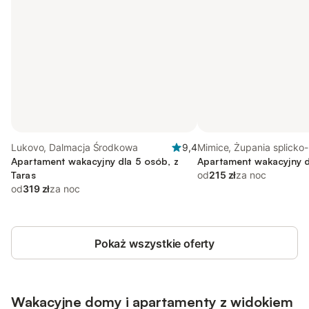
Lukovo, Dalmacja Środkowa
9,4
Mimice, Żupania splicko-
Apartament wakacyjny dla 5 osób, z
dalmatyńska
Apartament wakacyjny d
Taras
od
215 zł
za noc
od
319 zł
za noc
Pokaż wszystkie oferty
Wakacyjne domy i apartamenty z widokiem