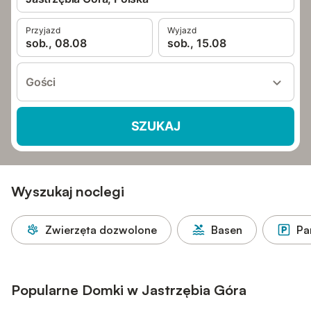
Przyjazd
Wyjazd
sob., 08.08
sob., 15.08
Gości
SZUKAJ
Wyszukaj noclegi
Zwierzęta dozwolone
Basen
Pa
Popularne Domki w Jastrzębia Góra