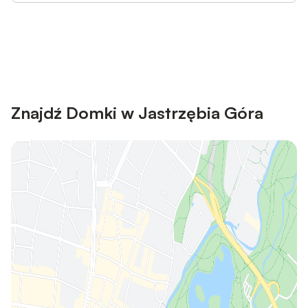
Save up to 10% on many properties with
Sign in
an account
Znajdź Domki w Jastrzębia Góra