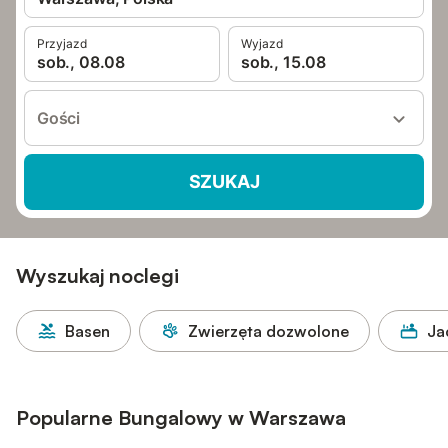
Przyjazd
Wyjazd
sob., 08.08
sob., 15.08
Gości
SZUKAJ
Wyszukaj noclegi
Basen
Zwierzęta dozwolone
Ja
Popularne Bungalowy w Warszawa