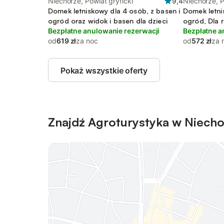
Niechorze, Powiat gryficki
9,4
Niechorze, P
Domek letniskowy dla 4 osób, z basen i
Domek letnis
ogród oraz widok i basen dla dzieci
ogród, Dla 
Bezpłatne anulowanie rezerwacji
Bezpłatne a
od
619 zł
za noc
od
572 zł
za 
Pokaż wszystkie oferty
Znajdź Agroturystyka w Niech