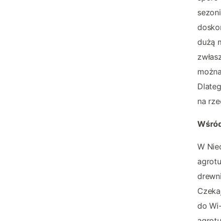
sezoni
doskon
dużą m
zwłas
można.
Dlateg
na rze
Wśród
W Nie
agrotu
drewn
Czekaj
do Wi-
agrotu