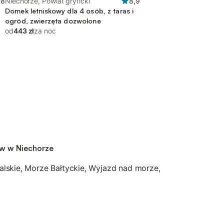
,8
Niechorze, Powiat gryficki
8,9
Domek letniskowy dla 4 osób, z taras i
ogród, zwierzęta dozwolone
od
443 zł
za noc
 w w Niechorze
lskie, Morze Bałtyckie, Wyjazd nad morze,