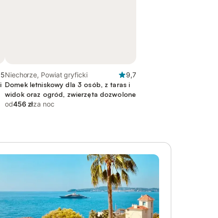
,5
Niechorze, Powiat gryficki
9,7
i
Domek letniskowy dla 3 osób, z taras i
widok oraz ogród, zwierzęta dozwolone
od
456 zł
za noc