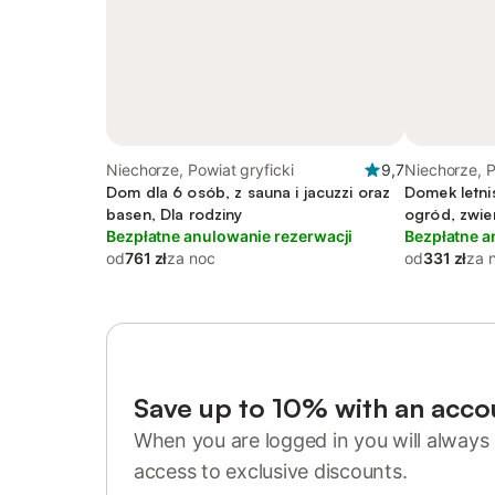
Niechorze, Powiat gryficki
9,7
Niechorze, P
Dom dla 6 osób, z sauna i jacuzzi oraz
Domek letnis
basen, Dla rodziny
ogród, zwie
Bezpłatne anulowanie rezerwacji
Bezpłatne a
od
761 zł
za noc
od
331 zł
za 
Save up to 10% with an acco
When you are logged in you will always 
access to exclusive discounts.