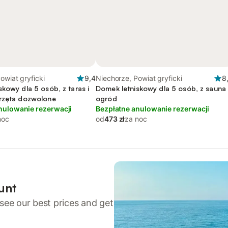
owiat gryficki
9,4
Niechorze, Powiat gryficki
8
kowy dla 5 osób, z taras i
Domek letniskowy dla 5 osób, z sauna 
rzęta dozwolone
ogród
nulowanie rezerwacji
Bezpłatne anulowanie rezerwacji
noc
od
473 zł
za noc
unt
see our best prices and get