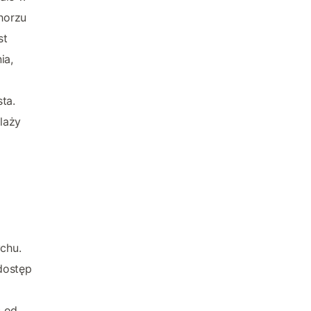
horzu
st
ia,
ta.
laży
chu.
dostęp
c od