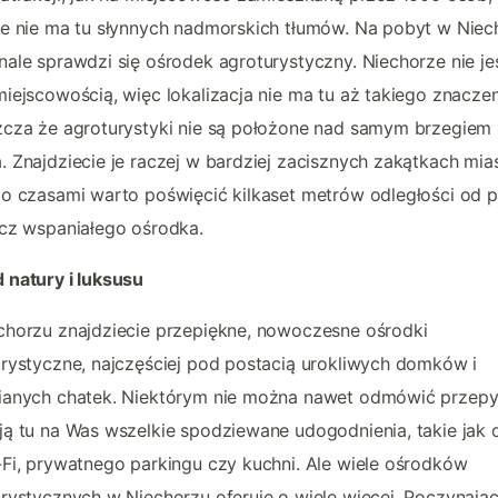
e nie ma tu słynnych nadmorskich tłumów. Na pobyt w Niec
ale sprawdzi się ośrodek agroturystyczny. Niechorze nie je
iejscowością, więc lokalizacja nie ma tu aż takiego znaczen
zcza że agroturystyki nie są położone nad samym brzegiem
 Znajdziecie je raczej w bardziej zacisznych zakątkach mias
o czasami warto poświęcić kilkaset metrów odległości od p
cz wspaniałego ośrodka.
 natury i luksusu
chorzu znajdziecie przepiękne, nowoczesne ośrodki
rystyczne, najczęściej pod postacią urokliwych domków i
ianych chatek. Niektórym nie można nawet odmówić przepy
ą tu na Was wszelkie spodziewane udogodnienia, takie jak 
Fi, prywatnego parkingu czy kuchni. Ale wiele ośrodków
rystycznych w Niechorzu oferuje o wiele więcej. Poczynają