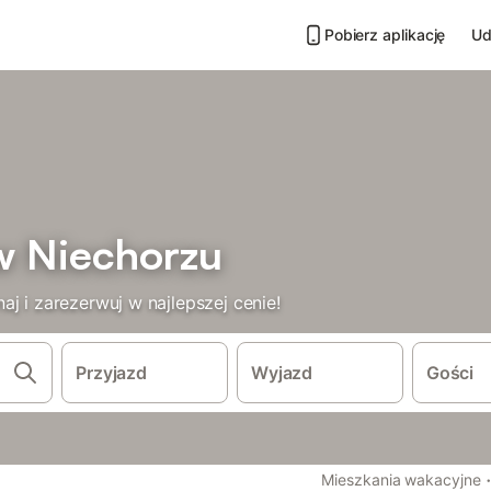
Pobierz aplikację
Ud
w Niechorzu
j i zarezerwuj w najlepszej cenie!
Przyjazd
Wyjazd
Gości
Mieszkania wakacyjne