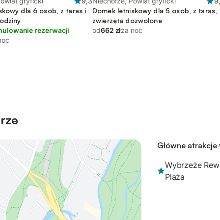
owiat gryficki
9,3
Niechorze, Powiat gryficki
9
kowy dla 6 osób, z taras i
Domek letniskowy dla 5 osób, z taras,
rodziny
zwierzęta dozwolone
nulowanie rezerwacji
od
662 zł
za noc
noc
orze
Główne atrakcje
Wybrzeże Rewa
Plaża