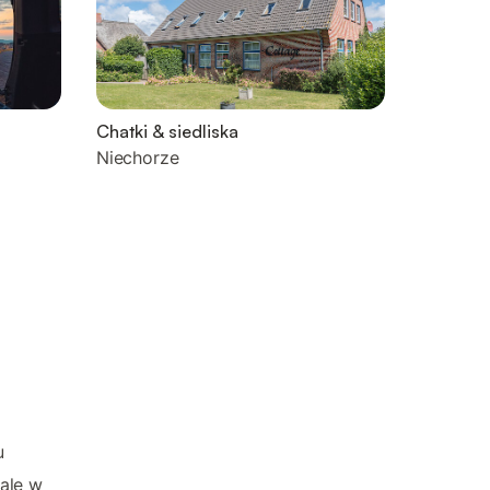
Chatki & siedliska
Niechorze
u
 ale w