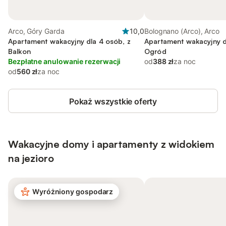
Arco, Góry Garda
10,0
Bolognano (Arco), Arco
Apartament wakacyjny dla 4 osób, z
Apartament wakacyjny d
Balkon
Ogród
Bezpłatne anulowanie rezerwacji
od
388 zł
za noc
od
560 zł
za noc
Pokaż wszystkie oferty
Wakacyjne domy i apartamenty z widokiem
na jezioro
Wyróżniony gospodarz