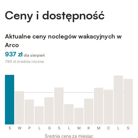
Ceny i dostępność
Aktualne ceny noclegów wakacyjnych w
Arco
937 zł
dla sierpień
790 zł
średnia roczna
S
W
P
L
G
S
L
M
K
M
C
L
S
Średnia cena za miesiąc