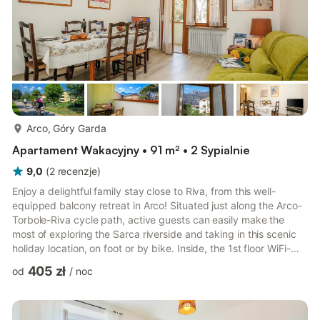
więcej...
Arco, Góry Garda
Apartament Wakacyjny • 91 m² • 2 Sypialnie
9,0
(
2
recenzje
)
Enjoy a delightful family stay close to Riva, from this well-
equipped balcony retreat in Arco! Situated just along the Arco-
Torbole-Riva cycle path, active guests can easily make the
most of exploring the Sarca riverside and taking in this scenic
holiday location, on foot or by bike. Inside, the 1st floor WiFi-
enabled apartment perfectly blends the old with the new. The
405 zł
od
/
noc
layout features a functional living room with double sofa bed,
flat screen TV, dining set for 6, balcony access and air-
conditioning, for year-round enjoyment. A contemporary-fitted
kitchen diner invites guests to kick back ...