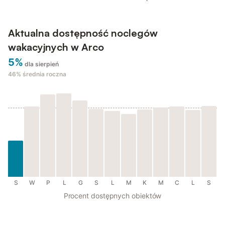
Aktualna dostępność noclegów
wakacyjnych w Arco
5%
dla sierpień
46%
średnia roczna
S
W
P
L
G
S
L
M
K
M
C
L
S
Procent dostępnych obiektów