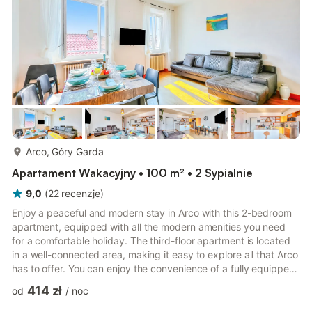
więcej...
Arco, Góry Garda
Apartament Wakacyjny • 100 m² • 2 Sypialnie
9,0
(
22
recenzje
)
Enjoy a peaceful and modern stay in Arco with this 2-bedroom
apartment, equipped with all the modern amenities you need
for a comfortable holiday. The third-floor apartment is located
in a well-connected area, making it easy to explore all that Arco
has to offer. You can enjoy the convenience of a fully equipped
kitchen with cooker hob, a dishwasher, microwave, a Mokka
414 zł
od
/
noc
coffee maker, fridge, and toaster, perfect for preparing your
own meals. Relax and unwind with the Smart TV and stay