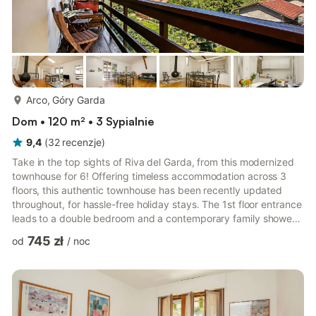
więcej...
Arco, Góry Garda
Dom • 120 m² • 3 Sypialnie
9,4
(
32
recenzje
)
Take in the top sights of Riva del Garda, from this modernized
townhouse for 6! Offering timeless accommodation across 3
floors, this authentic townhouse has been recently updated
throughout, for hassle-free holiday stays. The 1st floor entrance
leads to a double bedroom and a contemporary family shower
room, whilst the 2nd floor features a double bedroom, a flexible
745 zł
od
/
noc
guest bedroom and a 2nd sleek fitted family shower room. To
the 3rd floor is an uplifting living room. A modern sofa and flat
screen TV accompany a modern kitchen diner for 6 and a
scenic private balcony. The living room also b...