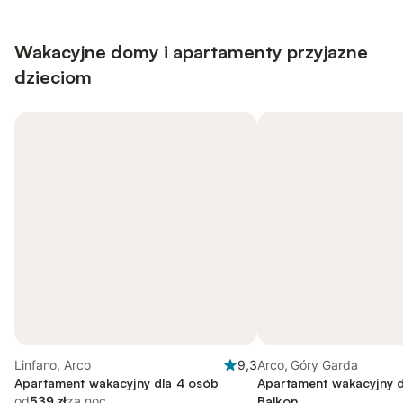
Wakacyjne domy i apartamenty przyjazne
dzieciom
Linfano, Arco
9,3
Arco, Góry Garda
Apartament wakacyjny dla 4 osób
Apartament wakacyjny d
od
539 zł
za noc
Balkon