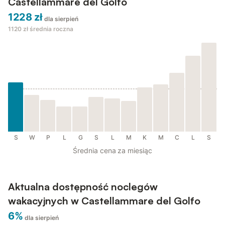
Castellammare del Golfo
1228 zł
dla sierpień
1120 zł
średnia roczna
S
W
P
L
G
S
L
M
K
M
C
L
S
Średnia cena za miesiąc
Aktualna dostępność noclegów
wakacyjnych w Castellammare del Golfo
6%
dla sierpień