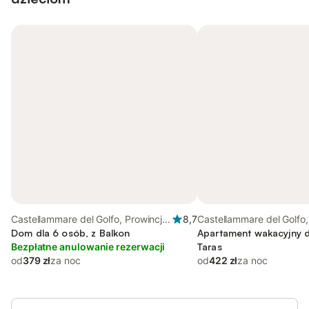
Castellammare del Golfo, Prowincja
8,7
Castellammare del Golfo,
Trapani
Dom dla 6 osób, z Balkon
Prowincja Trapani
Apartament wakacyjny d
Bezpłatne anulowanie rezerwacji
Taras
od
379 zł
za noc
od
422 zł
za noc