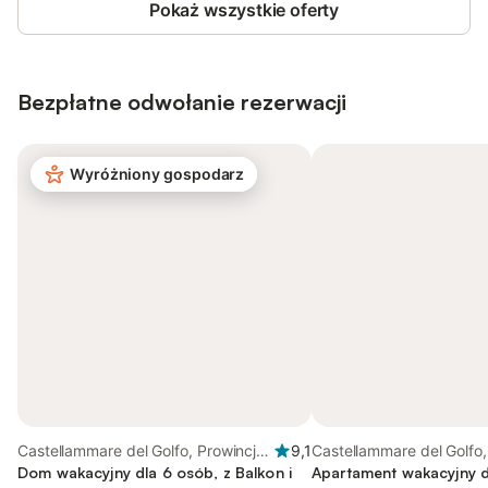
Pokaż wszystkie oferty
Bezpłatne odwołanie rezerwacji
Wyróżniony gospodarz
Castellammare del Golfo, Prowincja
9,1
Castellammare del Golfo,
Trapani
Dom wakacyjny dla 6 osób, z Balkon i
Trapani
Apartament wakacyjny d