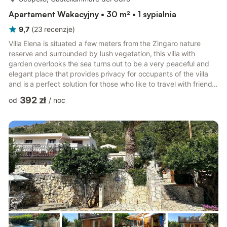
Apartament Wakacyjny • 30 m² • 1 sypialnia
9,7
(
23
recenzje
)
Villa Elena is situated a few meters from the Zingaro nature
reserve and surrounded by lush vegetation, this villa with
garden overlooks the sea turns out to be a very peaceful and
elegant place that provides privacy for occupants of the villa
and is a perfect solution for those who like to travel with friends
or family. Our apartments, completely independent, "vito" and
392 zł
od
/
noc
"alexander" as part of Villa Elena each have their own entrance
and private parking, have 4 beds each, with one double room
and two single beds, located respectively one under the
mezzanine and the other above the loft, wit...