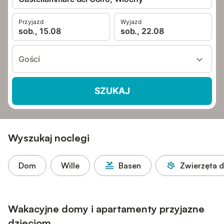
Przyjazd
Wyjazd
sob., 15.08
sob., 22.08
Gości
SZUKAJ
Wyszukaj noclegi
Dom
Wille
Basen
Zwierzęta 
Wakacyjne domy i apartamenty przyjazne
dzieciom