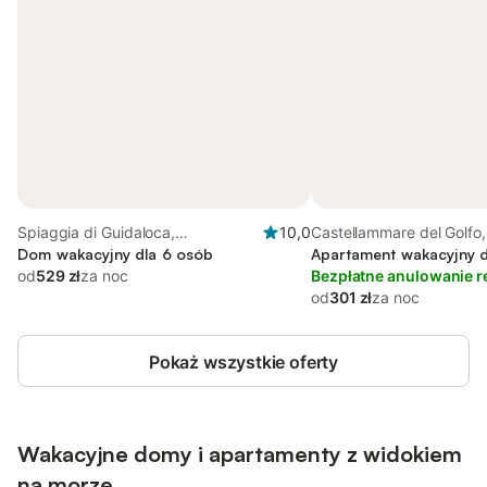
Spiaggia di Guidaloca,
10,0
Castellammare del Golfo,
Castellammare del Golfo
Dom wakacyjny dla 6 osób
Trapani
Apartament wakacyjny d
od
529 zł
za noc
Bezpłatne anulowanie r
od
301 zł
za noc
Pokaż wszystkie oferty
Wakacyjne domy i apartamenty z widokiem
na morze