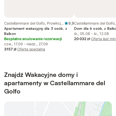
Castellammare del Golfo, Prowincja
9,9
Castellammare del Golfo,
Trapani
Apartament wakacyjny dla 3 osób, z
Trapani
Dom dla 6 osób, z Balk
Balkon
śr., 05.08 - śr., 12.08
Bezpłatne anulowanie rezerwacji
20 032 zł
·
Oferta last mi
czw., 17.09 - niedz., 27.09
3157 zł
·
Oferta specjalna
Znajdź Wakacyjne domy i
apartamenty w Castellammare del
Golfo