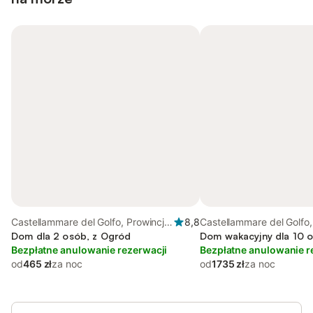
Castellammare del Golfo, Prowincja
8,8
Castellammare del Golfo,
Trapani
Dom dla 2 osób, z Ogród
Trapani
Dom wakacyjny dla 10 
Bezpłatne anulowanie rezerwacji
Bezpłatne anulowanie r
od
465 zł
za noc
od
1735 zł
za noc