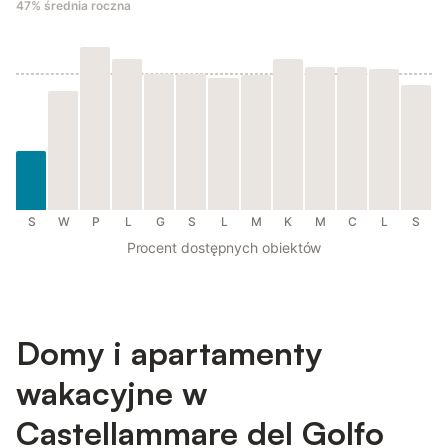
47%
średnia roczna
S
W
P
L
G
S
L
M
K
M
C
L
S
Procent dostępnych obiektów
Domy i apartamenty
wakacyjne w
Castellammare del Golfo