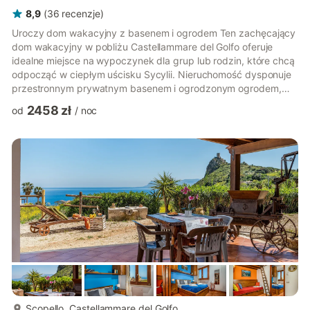
8,9
(
36
recenzje
)
Uroczy dom wakacyjny z basenem i ogrodem Ten zachęcający
dom wakacyjny w pobliżu Castellammare del Golfo oferuje
idealne miejsce na wypoczynek dla grup lub rodzin, które chcą
odpocząć w ciepłym uścisku Sycylii. Nieruchomość dysponuje
przestronnym prywatnym basenem i ogrodzonym ogrodem,
idealnym do relaksu lub zabawy na słońcu. Duży, zadaszony
2458 zł
od
/
noc
taras z miejscem do grillowania zaprasza gości do spożywania
posiłków na świeżym powietrzu z zachwycającym widokiem na
okolicę. Wewnątrz klimatyzacja i ogrzewanie zapewniają
komfort przez cały rok, a przytulny salon z telewizorem z
płaskim ekranem jest...
więcej...
Scopello, Castellammare del Golfo