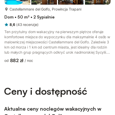
więcej...
Castellammare del Golfo, Prowincja Trapani
Dom • 50 m² • 2 Sypialnie
8,6
(
43
recenzje
)
Ten przytulny dom wakacyjny na pierwszym piętrze oferuje
komfortowe miejsce do wypoczynku dla maksymalnie 4 osób w
malowniczej miejscowości Castellammare del Golfo. Zaledwie 3
km od morza i 1 km od centrum miasta, jest idealny dla rodzin
lub małych grup pragnących odkryć urok nadmorskiej Sycylii.
Dom oferuje jasny salon z jadalnią, telewizją satelitarną i
882 zł
od
/
noc
klimatyzacją, dobrze wyposażoną otwartą kuchnię z
piekarnikiem, kuchenką mikrofalową i lodówko-zamrażarką
oraz dwie sypialnie (jedną dwuosobową i jedną jednoosobową).
Pojedyncza rozkładana sofa zapewnia dodatkową przestrzeń
do spania, a ła...
Ceny i dostępność
Aktualne ceny noclegów wakacyjnych w