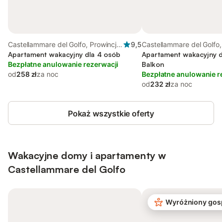
Castellammare del Golfo, Prowincja
9,5
Castellammare del Golfo,
Trapani
Apartament wakacyjny dla 4 osób
Trapani
Apartament wakacyjny d
Bezpłatne anulowanie rezerwacji
Balkon
od
258 zł
za noc
Bezpłatne anulowanie r
od
232 zł
za noc
Pokaż wszystkie oferty
Wakacyjne domy i apartamenty w
Castellammare del Golfo
Wyróżniony gos