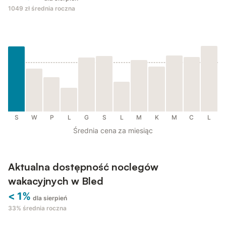
1049 zł
średnia roczna
S
W
P
L
G
S
L
M
K
M
C
L
Średnia cena za miesiąc
Aktualna dostępność noclegów
wakacyjnych w Bled
< 1%
dla sierpień
33%
średnia roczna