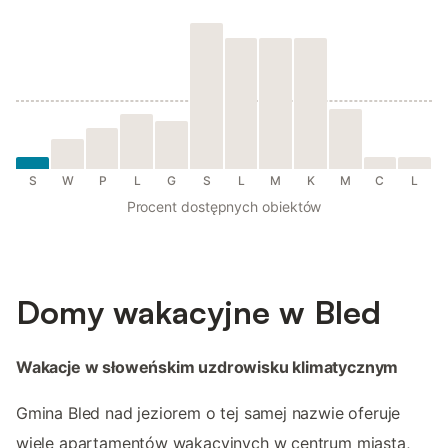
S
W
P
L
G
S
L
M
K
M
C
L
Procent dostępnych obiektów
Domy wakacyjne w Bled
Wakacje w słoweńskim uzdrowisku klimatycznym
Gmina Bled nad jeziorem o tej samej nazwie oferuje
wiele apartamentów wakacyjnych w centrum miasta,