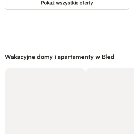
Pokaż wszystkie oferty
Save up to 10% on many properties with
Sign in
an account
Wakacyjne domy i apartamenty w Bled