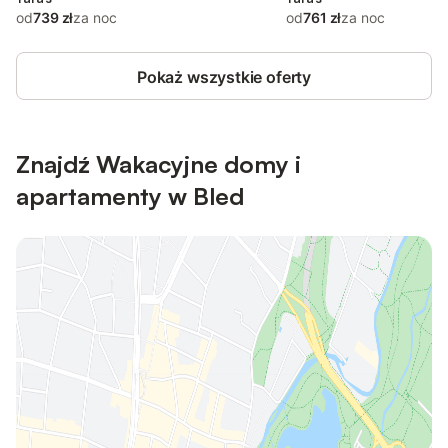
od
739 zł
za noc
od
761 zł
za noc
Pokaż wszystkie oferty
Znajdź Wakacyjne domy i
apartamenty w Bled