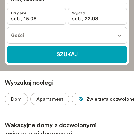
Przyjazd
Wyjazd
sob., 15.08
sob., 22.08
Gości
SZUKAJ
Wyszukaj noclegi
Dom
Apartament
Zwierzęta dozwolon
Wakacyjne domy z dozwolonymi
zwierzętami domowymi