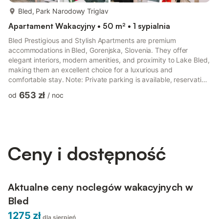
więcej...
Bled, Park Narodowy Triglav
Apartament Wakacyjny • 50 m² • 1 sypialnia
Bled Prestigious and Stylish Apartments are premium
accommodations in Bled, Gorenjska, Slovenia. They offer
elegant interiors, modern amenities, and proximity to Lake Bled,
making them an excellent choice for a luxurious and
comfortable stay. Note: Private parking is available, reservation
is not required. Wi-Fi is available throughout the property. Pets
653 zł
od
/
noc
are allowed with notice. Baby cot is available on request. This
one-bedroom apartment can accommodate up to five guests. It
features a flat-screen TV and is combined with a sofa and
kitchen. The private bathroom is equipped with a shower an...
Ceny i dostępność
Aktualne ceny noclegów wakacyjnych w
Bled
1275 zł
dla sierpień