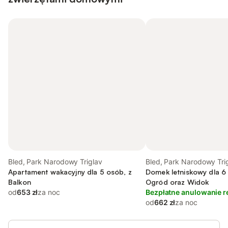
Bled, Park Narodowy Triglav
Bled, Park Narodowy Tri
Apartament wakacyjny dla 5 osób, z
Domek letniskowy dla 6 
Balkon
Ogród oraz Widok
od
653 zł
za noc
Bezpłatne anulowanie r
od
662 zł
za noc