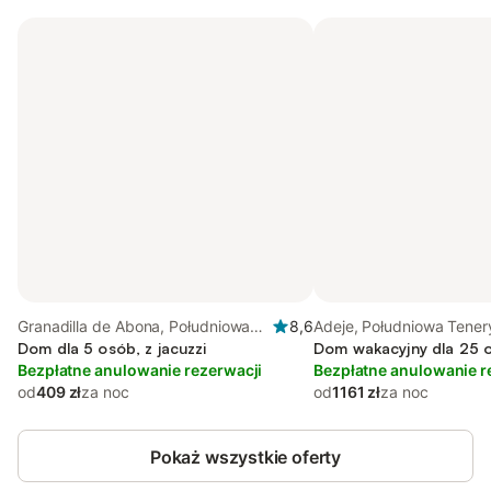
Granadilla de Abona, Południowa
8,6
Adeje, Południowa Tener
Teneryfa
Dom dla 5 osób, z jacuzzi
Dom wakacyjny dla 25 
Bezpłatne anulowanie rezerwacji
Bezpłatne anulowanie r
od
409 zł
za noc
od
1161 zł
za noc
Pokaż wszystkie oferty