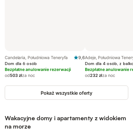
Candelaria, Południowa Teneryfa
9,6
Adeje, Południowa Tener
Dom dla 6 osób
Dom dla 4 osób, z balk
Bezpłatne anulowanie rezerwacji
Bezpłatne anulowanie r
od
503 zł
za noc
od
232 zł
za noc
Pokaż wszystkie oferty
Wakacyjne domy i apartamenty z widokiem
na morze