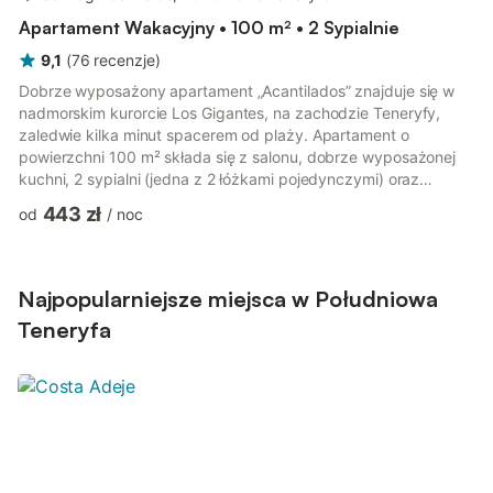
Apartament Wakacyjny • 100 m² • 2 Sypialnie
9,1
(
76
recenzje
)
Dobrze wyposażony apartament „Acantilados” znajduje się w
nadmorskim kurorcie Los Gigantes, na zachodzie Teneryfy,
zaledwie kilka minut spacerem od plaży. Apartament o
powierzchni 100 m² składa się z salonu, dobrze wyposażonej
kuchni, 2 sypialni (jedna z 2 łóżkami pojedynczymi) oraz
łazienki i może pomieścić 4 osoby. Dodatkowe udogodnienia
443 zł
od
/
noc
obejmują Wi-Fi, pralkę, wentylatory, telewizję kablową (z
Netflixem). Na życzenie dostępne jest łóżeczko dziecięce i
krzesełko do karmienia. Prywatny, odkryty taras z
bezpośrednim widokiem na morze wyposażony jest w stół
Najpopularniejsze miejsca w Południowa
jadalny i stanowi wspaniałe miejsc...
Teneryfa