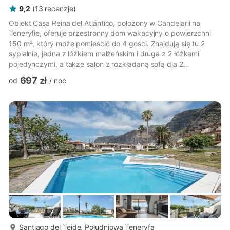
9,2
(
13
recenzje
)
Obiekt Casa Reina del Atlántico, położony w Candelarii na
Teneryfie, oferuje przestronny dom wakacyjny o powierzchni
150 m², który może pomieścić do 4 gości. Znajdują się tu 2
sypialnie, jedna z łóżkiem małżeńskim i druga z 2 łóżkami
pojedynczymi, a także salon z rozkładaną sofą dla 2
dodatkowych gości. W pełni wyposażona prywatna kuchnia,
697 zł
od
/
noc
telewizor prywatny, szybkie Wi-Fi do rozmów wideo oraz
wydzielone miejsce do pracy zapewnią komfort podczas
pobytu. Udogodnienia dla rodzin obejmują prywatne krzesełko
do karmienia, łóżeczko dziecięce, wspólne zabawki i książki dla
dzieci, a także śniadan...
więcej...
Santiago del Teide, Południowa Teneryfa