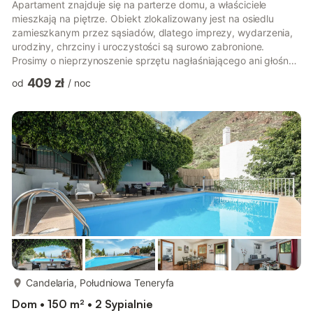
Apartament znajduje się na parterze domu, a właściciele
mieszkają na piętrze. Obiekt zlokalizowany jest na osiedlu
zamieszkanym przez sąsiadów, dlatego imprezy, wydarzenia,
urodziny, chrzciny i uroczystości są surowo zabronione.
Prosimy o nieprzynoszenie sprzętu nagłaśniającego ani głośne
słuchanie muzyki. Dom przeznaczony jest dla 5 osób;
409 zł
od
/
noc
dodatkowi goście nie są dozwoleni na terenie obiektu, w
przeciwnym razie zostanie naliczona dopłata. Apartament
wakacyjny przy Atlantyku zachwyca widokiem na góry i morze,
znajduje się w urokliwej miejscowości Arona na wyspie
Teneryfa. Posiada salon z roz...
więcej...
Candelaria, Południowa Teneryfa
Dom • 150 m² • 2 Sypialnie