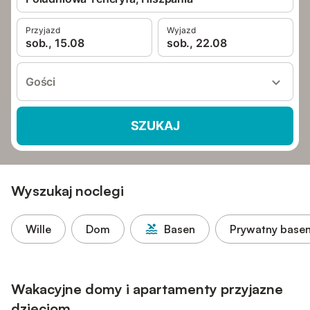
Przyjazd
Wyjazd
sob., 15.08
sob., 22.08
Gości
SZUKAJ
Wyszukaj noclegi
Wille
Dom
Basen
Prywatny base
Wakacyjne domy i apartamenty przyjazne
dzieciom