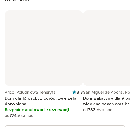
Arico, Południowa Teneryfa
8,8
San Miguel de Abona, P
Dom dla 13 osób, z ogród, zwierzęta
Teneryfa
Dom wakacyjny dla 9 os
dozwolone
widok na ocean oraz b
Bezpłatne anulowanie rezerwacji
od
783 zł
za noc
od
774 zł
za noc