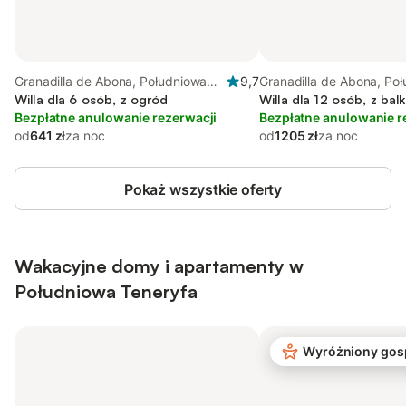
Granadilla de Abona, Południowa
9,7
Granadilla de Abona, Po
Teneryfa
Willa dla 6 osób, z ogród
Teneryfa
Willa dla 12 osób, z bal
Bezpłatne anulowanie rezerwacji
Bezpłatne anulowanie r
od
641 zł
za noc
od
1205 zł
za noc
Pokaż wszystkie oferty
Wakacyjne domy i apartamenty w
Południowa Teneryfa
Wyróżniony gos