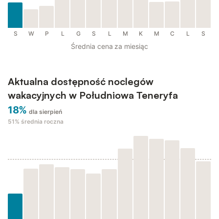
S
W
P
L
G
S
L
M
K
M
C
L
S
Średnia cena za miesiąc
Aktualna dostępność noclegów
wakacyjnych w Południowa Teneryfa
18%
dla sierpień
51%
średnia roczna