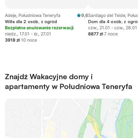
Adeje, Południowa Teneryfa
9,6
Santiago del Teide, Połu
Willa dla 2 osób, z ogród
Teneryfa
Dom dla 4 osób, z ogró
Bezpłatne anulowanie rezerwacji
czw., 21.01 - czw., 28.01
niedz., 17.01 - śr., 27.01
8877 zł
·
7 noce
3918 zł
·
10 noce
Znajdź Wakacyjne domy i
apartamenty w Południowa Teneryfa